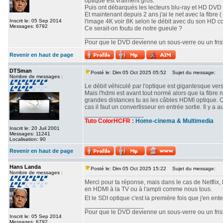
optique est vraiment gros.
Puis ont débarqués les lecteurs blu-ray et HD DVD o
Et maintenant depuis 2 ans j'ai le net avec la fibre ( 
Inscrit le: 05 Sep 2014
l'image 4K voir 8K selon le débit avec du son HD c
Messages: 6792
Ce serait-on foutu de notre gueule ?
_________________
Pour que le DVD devienne un sous-verre ou un frisbe
Revenir en haut de page
DTSman
Posté le: Dim 05 Oct 2025 05:52
Sujet du message:
Nombre de messages :
Le débit véhiculé par l'optique est gigantesque vers
Mais l'hdmi est avant tout normé alors que la fibre 
grandes distances tu as les câbles HDMI optique. 
cas il faut un convertisseur en entrée sortie. Il y
_________________
Tuto ColorHCFR
:
Home-cinema & Multimedia
Inscrit le: 20 Juil 2001
Messages: 11241
Localisation: 90
Revenir en haut de page
Hans Landa
Posté le: Dim 05 Oct 2025 15:22
Sujet du message:
Nombre de messages :
Merci pour ta réponse, mais dans le cas de Netflix, 
en HDMI à la TV ou à l'ampli comme nous tous.
Et le SDI optique c'est la première fois que j'en ent
_________________
Pour que le DVD devienne un sous-verre ou un frisbe
Inscrit le: 05 Sep 2014
Messages: 6792