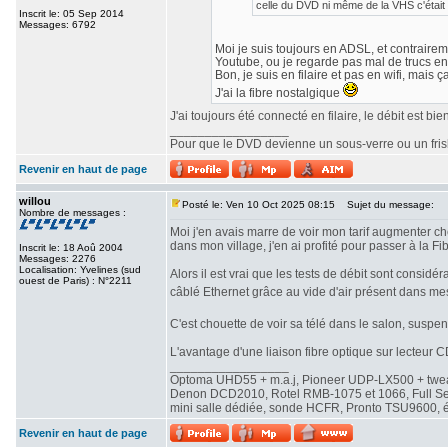
celle du DVD ni même de la VHS c'était 
Inscrit le: 05 Sep 2014
Messages: 6792
Moi je suis toujours en ADSL, et contrairemen
Youtube, ou je regarde pas mal de trucs en
Bon, je suis en filaire et pas en wifi, mais ç
J'ai la fibre nostalgique
J'ai toujours été connecté en filaire, le débit est b
_________________
Pour que le DVD devienne un sous-verre ou un frisbe
Revenir en haut de page
willou
Posté le: Ven 10 Oct 2025 08:15
Sujet du message:
Nombre de messages :
Moi j'en avais marre de voir mon tarif augmenter che
dans mon village, j'en ai profité pour passer à la Fib
Inscrit le: 18 Aoû 2004
Messages: 2276
Localisation: Yvelines (sud
Alors il est vrai que les tests de débit sont consi
ouest de Paris) : N°2211
câblé Ethernet grâce au vide d'air présent dans me
C'est chouette de voir sa télé dans le salon, susp
L'avantage d'une liaison fibre optique sur lecteur CD
_________________
Optoma UHD55 + m.a.j, Pioneer UDP-LX500 + twe
Denon DCD2010, Rotel RMB-1075 et 1066, Full Seas 
mini salle dédiée, sonde HCFR, Pronto TSU9600, éc
Revenir en haut de page