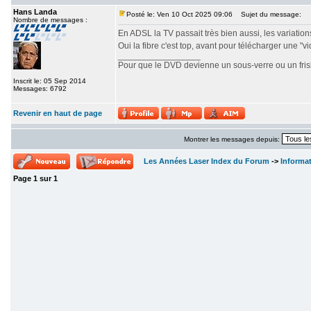
Hans Landa
Posté le: Ven 10 Oct 2025 09:06
Sujet du message:
Nombre de messages :
En ADSL la TV passait très bien aussi, les variations 
Oui la fibre c'est top, avant pour télécharger une "v
_________________
Pour que le DVD devienne un sous-verre ou un frisbe
Inscrit le: 05 Sep 2014
Messages: 6792
Revenir en haut de page
Montrer les messages depuis:
Les Années Laser Index du Forum
->
Informa
Page
1
sur
1