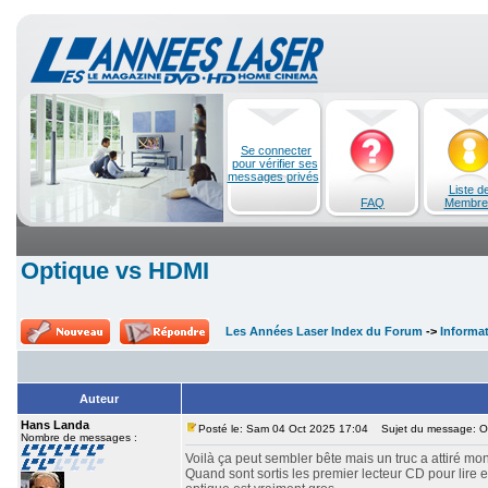
Se connecter
pour vérifier ses
messages privés
Liste d
FAQ
Membre
Optique vs HDMI
Les Années Laser Index du Forum
->
Informa
Auteur
Hans Landa
Posté le: Sam 04 Oct 2025 17:04
Sujet du message: O
Nombre de messages :
Voilà ça peut sembler bête mais un truc a attiré mon
Quand sont sortis les premier lecteur CD pour lire en