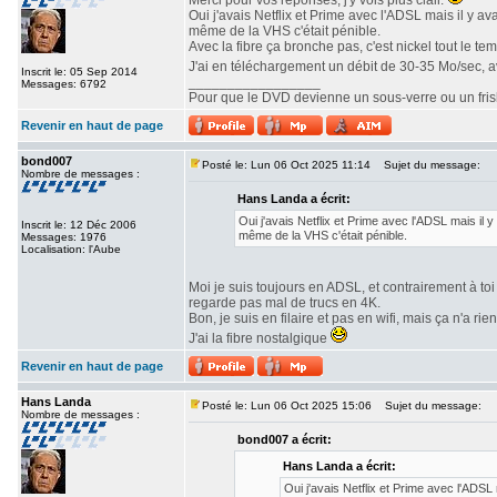
Merci pour vos réponses, j'y vois plus clair.
Oui j'avais Netflix et Prime avec l'ADSL mais il y a
même de la VHS c'était pénible.
Avec la fibre ça bronche pas, c'est nickel tout le te
J'ai en téléchargement un débit de 30-35 Mo/sec, 
Inscrit le: 05 Sep 2014
_________________
Messages: 6792
Pour que le DVD devienne un sous-verre ou un frisbe
Revenir en haut de page
bond007
Posté le: Lun 06 Oct 2025 11:14
Sujet du message:
Nombre de messages :
Hans Landa a écrit:
Oui j'avais Netflix et Prime avec l'ADSL mais il 
Inscrit le: 12 Déc 2006
même de la VHS c'était pénible.
Messages: 1976
Localisation: l'Aube
Moi je suis toujours en ADSL, et contrairement à toi 
regarde pas mal de trucs en 4K.
Bon, je suis en filaire et pas en wifi, mais ça n'a rie
J'ai la fibre nostalgique
Revenir en haut de page
Hans Landa
Posté le: Lun 06 Oct 2025 15:06
Sujet du message:
Nombre de messages :
bond007 a écrit:
Hans Landa a écrit:
Oui j'avais Netflix et Prime avec l'ADSL