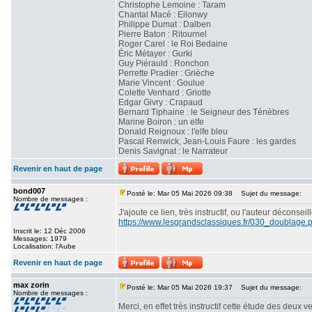
Christophe Lemoine : Taram
Chantal Macé : Eilonwy
Philippe Dumat : Dalben
Pierre Baton : Ritournel
Roger Carel : le Roi Bedaine
Éric Métayer : Gurki
Guy Piérauld : Ronchon
Perrette Pradier : Grièche
Marie Vincent : Goulue
Colette Venhard : Griotte
Edgar Givry : Crapaud
Bernard Tiphaine : le Seigneur des Ténèbres
Marine Boiron : un elfe
Donald Reignoux : l'elfe bleu
Pascal Renwick, Jean-Louis Faure : les gardes
Denis Savignat : le Narrateur
Revenir en haut de page
bond007
Posté le: Mar 05 Mai 2026 09:38
Sujet du message:
Nombre de messages :
J'ajoute ce lien, très instructif, ou l'auteur déconse
https://www.lesgrandsclassiques.fr/030_doublage.
Inscrit le: 12 Déc 2006
Messages: 1979
Localisation: l'Aube
Revenir en haut de page
max zorin
Posté le: Mar 05 Mai 2026 19:37
Sujet du message:
Nombre de messages :
Merci, en effet très instructif cette étude des deux v