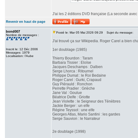
J'ai les 2 éditions DVD française (La seconde avec 
Revenir en haut de page
bond007
Posté le: Mar 05 Mai 2026 09:29
Sujet du message:
Nombre de messages :
J'ai trouvé ça sur Wikipedia. Roger Carel a bien 
Inscrit le: 12 Déc 2006
1er doublage (1985)
Messages: 1979
Localisation: l'Aube
Thierry Bourdon : Taram
Barbara Tissier : Eloïse
Jacques Deschamps : Dalben
Serge Lhorca : Ritournel
Philippe Dumat : le Roi Bedaine
Roger Carel : Gurki, Crapaud
Guy Piérauld : Ronchon
Perrette Pradier : Grièche
Jane Val : Goulue
Béatrice Delfe : Griotte
Jean Violette : le Seigneur des Ténèbres
Jackie Berger : un elfe
Régine Teyssot : une elfe
Georges Atlas, Mario Santini : les gardes
Serge Sauvion : le Narrateur
2e doublage (1998)