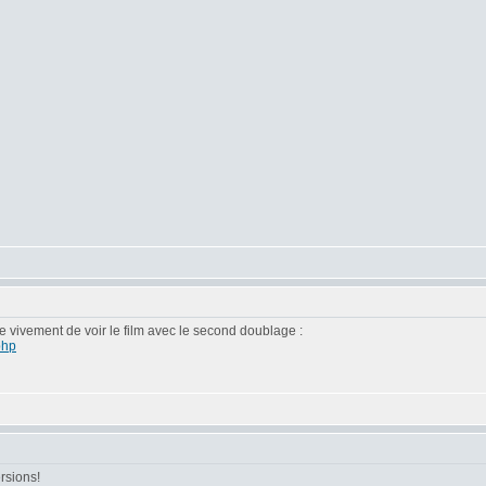
ille vivement de voir le film avec le second doublage :
php
ersions!