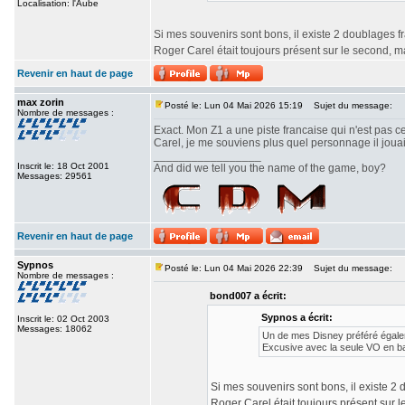
Localisation: l'Aube
Si mes souvenirs sont bons, il existe 2 doublages fra
Roger Carel était toujours présent sur le second, 
Revenir en haut de page
max zorin
Posté le: Lun 04 Mai 2026 15:19
Sujet du message:
Nombre de messages :
Exact. Mon Z1 a une piste francaise qui n'est pas c
Carel, je me souviens plus quel personnage il jouait
_________________
Inscrit le: 18 Oct 2001
And did we tell you the name of the game, boy?
Messages: 29561
Revenir en haut de page
Sypnos
Posté le: Lun 04 Mai 2026 22:39
Sujet du message:
Nombre de messages :
bond007 a écrit:
Sypnos a écrit:
Inscrit le: 02 Oct 2003
Messages: 18062
Un de mes Disney préféré égalem
Excusive avec la seule VO en b
Si mes souvenirs sont bons, il existe 2 d
Roger Carel était toujours présent sur