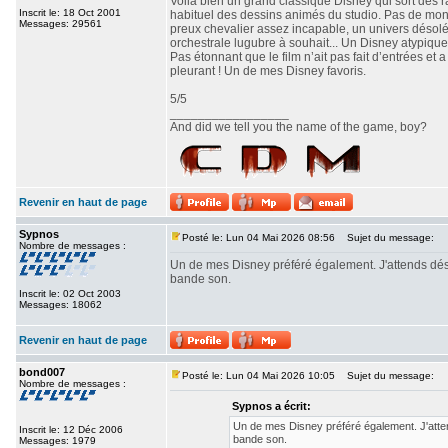
Voilà bien un grand classique Disney qui sort des r
Inscrit le: 18 Oct 2001
habituel des dessins animés du studio. Pas de mo
Messages: 29561
preux chevalier assez incapable, un univers désolé
orchestrale lugubre à souhait... Un Disney atypique
Pas étonnant que le film n’ait pas fait d’entrées et
pleurant ! Un de mes Disney favoris.
5/5
_________________
And did we tell you the name of the game, boy?
Revenir en haut de page
Sypnos
Posté le: Lun 04 Mai 2026 08:56
Sujet du message:
Nombre de messages :
Un de mes Disney préféré également. J'attends dés
bande son.
Inscrit le: 02 Oct 2003
Messages: 18062
Revenir en haut de page
bond007
Posté le: Lun 04 Mai 2026 10:05
Sujet du message:
Nombre de messages :
Sypnos a écrit:
Un de mes Disney préféré également. J'atte
Inscrit le: 12 Déc 2006
bande son.
Messages: 1979