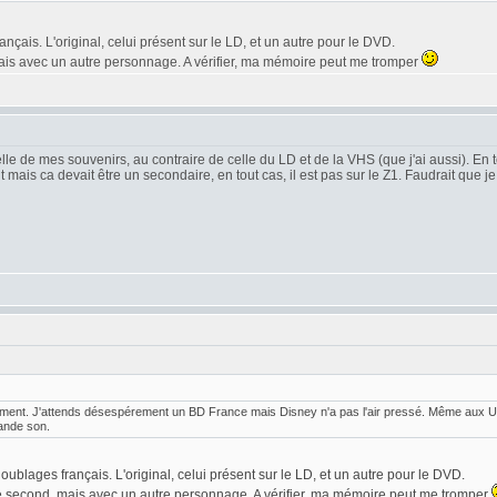
nçais. L'original, celui présent sur le LD, et un autre pour le DVD.
mais avec un autre personnage. A vérifier, ma mémoire peut me tromper
elle de mes souvenirs, au contraire de celle du LD et de la VHS (que j'ai aussi). E
 mais ca devait être un secondaire, en tout cas, il est pas sur le Z1. Faudrait que 
ent. J'attends désespérement un BD France mais Disney n'a pas l'air pressé. Même aux U.S.,
ande son.
oublages français. L'original, celui présent sur le LD, et un autre pour le DVD.
 le second, mais avec un autre personnage. A vérifier, ma mémoire peut me tromper