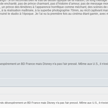
angs ! Si on reconnait bien le trait de dessin typique de la maison, ce long métrag
nde enchanté, pas de prince charmant, pas d’histoire d’amour, pas de message m
, un prince des ténèbres à l’apparence horrifique comme méchant, des scènes de mi
, à la réalisation maîtrisée, à la superbe photographie 70mm, au récit captivant ma
 a ruiné le studio à l’époque. Je l’ai vu la première fois au cinéma étant gamin, avec
espérement un BD France mais Disney n'a pas l'air pressé. Même aux U.S., il n'ex
nds désespérement un BD France mais Disney n'a pas l'air pressé. Même aux U.S., il n'exist