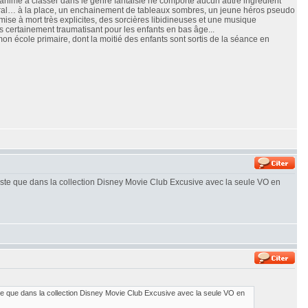
e animé à classer dans le genre fantaisie ne comporte aucun autre ingrédient
oral… à la place, un enchainement de tableaux sombres, un jeune héros pseudo
se à mort très explicites, des sorcières libidineuses et une musique
is certainement traumatisant pour les enfants en bas âge...
 mon école primaire, dont la moitié des enfants sont sortis de la séance en
iste que dans la collection Disney Movie Club Excusive avec la seule VO en
e que dans la collection Disney Movie Club Excusive avec la seule VO en