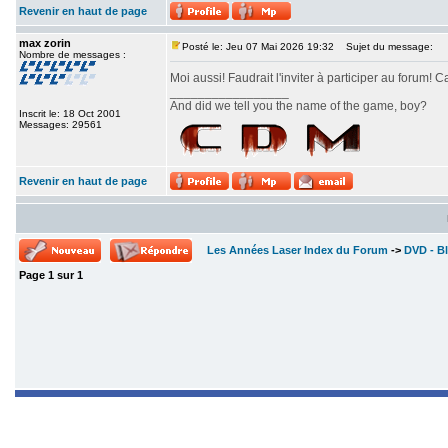
Revenir en haut de page
max zorin
Posté le: Jeu 07 Mai 2026 19:32
Sujet du message:
Nombre de messages :
Moi aussi! Faudrait l'inviter à participer au forum! C
_________________
And did we tell you the name of the game, boy?
Inscrit le: 18 Oct 2001
Messages: 29561
Revenir en haut de page
Les Années Laser Index du Forum
->
DVD - Bl
Page
1
sur
1