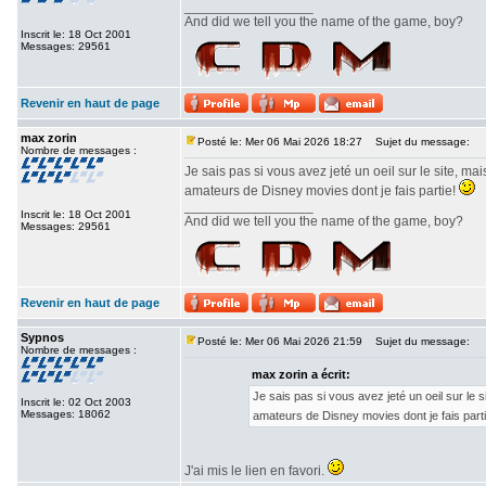
_________________
And did we tell you the name of the game, boy?
Inscrit le: 18 Oct 2001
Messages: 29561
Revenir en haut de page
max zorin
Posté le: Mer 06 Mai 2026 18:27
Sujet du message:
Nombre de messages :
Je sais pas si vous avez jeté un oeil sur le site, 
amateurs de Disney movies dont je fais partie!
_________________
Inscrit le: 18 Oct 2001
And did we tell you the name of the game, boy?
Messages: 29561
Revenir en haut de page
Sypnos
Posté le: Mer 06 Mai 2026 21:59
Sujet du message:
Nombre de messages :
max zorin a écrit:
Je sais pas si vous avez jeté un oeil sur le
Inscrit le: 02 Oct 2003
Messages: 18062
amateurs de Disney movies dont je fais part
J'ai mis le lien en favori.