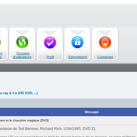
es
Groupes
s
d'utilisateurs
Profil
S'enregistrer
Connexion
u-ray & Co (HD DVD, ...)
Message
am et le chaudron magique [DVD]
fantaisie de Ted Berman, Richard Rich, USA/1985, DVD Z1