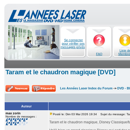
Se connecter
pour vérifier ses
messages privés
Liste d
FAQ
Membre
Taram et le chaudron magique [DVD]
Les Années Laser Index du Forum
->
DVD - Bl
Auteur
max zorin
Posté le: Dim 03 Mai 2026 19:34
Sujet du message: Tar
Nombre de messages :
Taram et le chaudron magique, Disney Classique/