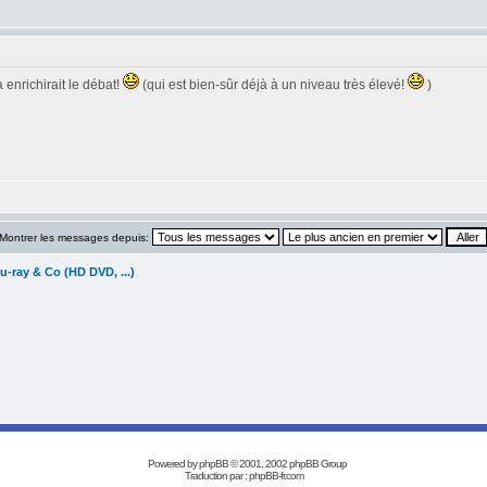
a enrichirait le débat!
(qui est bien-sûr déjà à un niveau très élevé!
)
Montrer les messages depuis:
u-ray & Co (HD DVD, ...)
Powered by
phpBB
© 2001, 2002 phpBB Group
Traduction par :
phpBB-fr.com