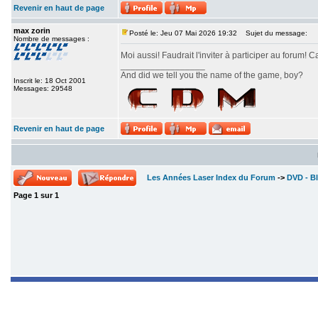
Revenir en haut de page
max zorin
Posté le: Jeu 07 Mai 2026 19:32
Sujet du message:
Nombre de messages :
Moi aussi! Faudrait l'inviter à participer au forum! C
_________________
And did we tell you the name of the game, boy?
Inscrit le: 18 Oct 2001
Messages: 29548
Revenir en haut de page
Les Années Laser Index du Forum
->
DVD - Bl
Page
1
sur
1