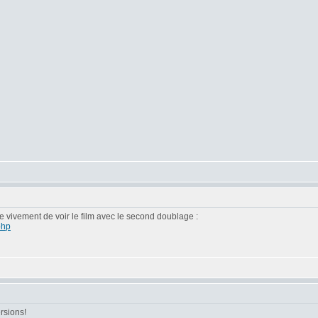
ille vivement de voir le film avec le second doublage :
php
ersions!