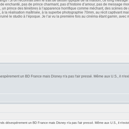
angs ! Si on reconnait bien le trait de dessin typique de la maison, ce long métrag
nde enchanté, pas de prince charmant, pas d’histoire d’amour, pas de message m
, un prince des ténèbres à l’apparence horrifique comme méchant, des scènes de mi
, à la réalisation maîtrisée, à la superbe photographie 70mm, au récit captivant ma
 a ruiné le studio à l’époque. Je l’ai vu la première fois au cinéma étant gamin, avec
espérement un BD France mais Disney n'a pas l'air pressé. Même aux U.S., il n'ex
nds désespérement un BD France mais Disney n'a pas l'air pressé. Même aux U.S., il n'exist