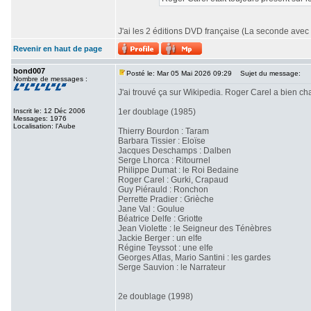
J'ai les 2 éditions DVD française (La seconde avec 
Revenir en haut de page
bond007
Posté le: Mar 05 Mai 2026 09:29
Sujet du message:
Nombre de messages :
J'ai trouvé ça sur Wikipedia. Roger Carel a bien 
Inscrit le: 12 Déc 2006
1er doublage (1985)
Messages: 1976
Localisation: l'Aube
Thierry Bourdon : Taram
Barbara Tissier : Eloïse
Jacques Deschamps : Dalben
Serge Lhorca : Ritournel
Philippe Dumat : le Roi Bedaine
Roger Carel : Gurki, Crapaud
Guy Piérauld : Ronchon
Perrette Pradier : Grièche
Jane Val : Goulue
Béatrice Delfe : Griotte
Jean Violette : le Seigneur des Ténèbres
Jackie Berger : un elfe
Régine Teyssot : une elfe
Georges Atlas, Mario Santini : les gardes
Serge Sauvion : le Narrateur
2e doublage (1998)