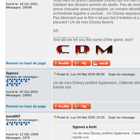
Voilà bien un grand classique Disney qui sort des r
Inscrit le: 18 Oct 2001
habituel des dessins animés du studio. Pas de mo
Messages: 29548
preux chevalier assez incapable, un univers désolé
orchestrale lugubre à souhait... Un Disney atypique
Pas étonnant que le film n’ait pas fait d’entrées et
pleurant ! Un de mes Disney favoris.
5/5
_________________
And did we tell you the name of the game, boy?
Revenir en haut de page
Sypnos
Posté le: Lun 04 Mai 2026 08:56
Sujet du message:
Nombre de messages :
Un de mes Disney préféré également. J'attends dés
bande son.
Inscrit le: 02 Oct 2003
Messages: 18062
Revenir en haut de page
bond007
Posté le: Lun 04 Mai 2026 10:05
Sujet du message:
Nombre de messages :
Sypnos a écrit:
Un de mes Disney préféré également. J'atte
Inscrit le: 12 Déc 2006
bande son.
Messages: 1976