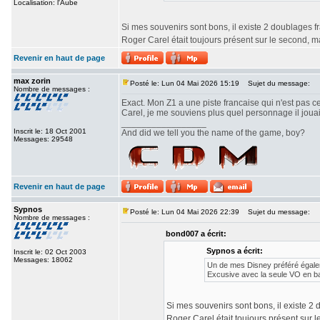
Localisation: l'Aube
Si mes souvenirs sont bons, il existe 2 doublages fra
Roger Carel était toujours présent sur le second, 
Revenir en haut de page
max zorin
Posté le: Lun 04 Mai 2026 15:19
Sujet du message:
Nombre de messages :
Exact. Mon Z1 a une piste francaise qui n'est pas c
Carel, je me souviens plus quel personnage il jouait
_________________
Inscrit le: 18 Oct 2001
And did we tell you the name of the game, boy?
Messages: 29548
Revenir en haut de page
Sypnos
Posté le: Lun 04 Mai 2026 22:39
Sujet du message:
Nombre de messages :
bond007 a écrit:
Sypnos a écrit:
Inscrit le: 02 Oct 2003
Messages: 18062
Un de mes Disney préféré égalem
Excusive avec la seule VO en b
Si mes souvenirs sont bons, il existe 2 d
Roger Carel était toujours présent sur