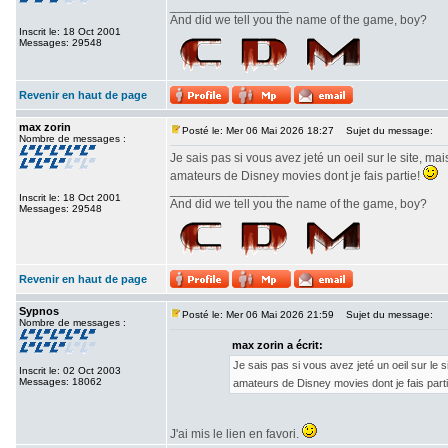
_________________
And did we tell you the name of the game, boy?
Inscrit le: 18 Oct 2001
Messages: 29548
Revenir en haut de page
max zorin
Posté le: Mer 06 Mai 2026 18:27
Sujet du message:
Nombre de messages :
Je sais pas si vous avez jeté un oeil sur le site, 
amateurs de Disney movies dont je fais partie!
_________________
Inscrit le: 18 Oct 2001
And did we tell you the name of the game, boy?
Messages: 29548
Revenir en haut de page
Sypnos
Posté le: Mer 06 Mai 2026 21:59
Sujet du message:
Nombre de messages :
max zorin a écrit:
Je sais pas si vous avez jeté un oeil sur le
Inscrit le: 02 Oct 2003
Messages: 18062
amateurs de Disney movies dont je fais part
J'ai mis le lien en favori.