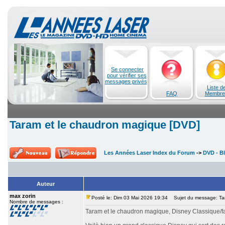
Se connecter
pour vérifier ses
messages privés
Liste d
FAQ
Membre
Taram et le chaudron magique [DVD]
Les Années Laser Index du Forum
->
DVD - Bl
Auteur
max zorin
Posté le: Dim 03 Mai 2026 19:34
Sujet du message: Tar
Nombre de messages :
Taram et le chaudron magique, Disney Classique/