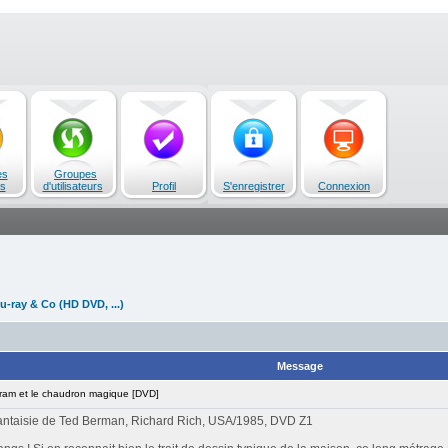
es
Groupes
s
d'utilisateurs
Profil
S'enregistrer
Connexion
u-ray & Co (HD DVD, ...)
Message
am et le chaudron magique [DVD]
fantaisie de Ted Berman, Richard Rich, USA/1985, DVD Z1