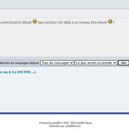
a enrichirait le débat!
(qui est bien-sûr déjà à un niveau très élevé!
)
Montrer les messages depuis:
u-ray & Co (HD DVD, ...)
Powered by
phpBB
© 2001, 2002 phpBB Group
Traduction par :
phpBB-fr.com