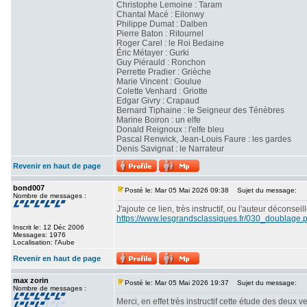
Christophe Lemoine : Taram
Chantal Macé : Eilonwy
Philippe Dumat : Dalben
Pierre Baton : Ritournel
Roger Carel : le Roi Bedaine
Éric Métayer : Gurki
Guy Piérauld : Ronchon
Perrette Pradier : Grièche
Marie Vincent : Goulue
Colette Venhard : Griotte
Edgar Givry : Crapaud
Bernard Tiphaine : le Seigneur des Ténèbres
Marine Boiron : un elfe
Donald Reignoux : l'elfe bleu
Pascal Renwick, Jean-Louis Faure : les gardes
Denis Savignat : le Narrateur
Revenir en haut de page
bond007
Posté le: Mar 05 Mai 2026 09:38
Sujet du message:
Nombre de messages :
J'ajoute ce lien, très instructif, ou l'auteur déconse
https://www.lesgrandsclassiques.fr/030_doublage.
Inscrit le: 12 Déc 2006
Messages: 1976
Localisation: l'Aube
Revenir en haut de page
max zorin
Posté le: Mar 05 Mai 2026 19:37
Sujet du message:
Nombre de messages :
Merci, en effet très instructif cette étude des deux v