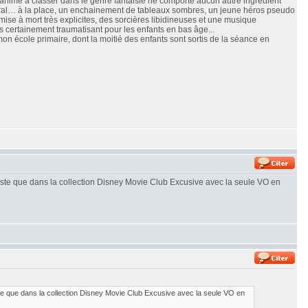
e animé à classer dans le genre fantaisie ne comporte aucun autre ingrédient
oral… à la place, un enchainement de tableaux sombres, un jeune héros pseudo
se à mort très explicites, des sorcières libidineuses et une musique
is certainement traumatisant pour les enfants en bas âge...
 mon école primaire, dont la moitié des enfants sont sortis de la séance en
iste que dans la collection Disney Movie Club Excusive avec la seule VO en
e que dans la collection Disney Movie Club Excusive avec la seule VO en