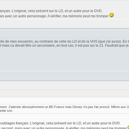
nçais. L'original, celui présent sur le LD, et un autre pour le DVD.
mais avec un autre personnage. A vérifier, ma mémoire peut me tromper
elle de mes souvenirs, au contraire de celle du LD et de la VHS (que j'ai aussi). E
 mais ca devait être un secondaire, en tout cas, il est pas sur le Z1. Faudrait que 
ent. J'attends désespérement un BD France mais Disney n'a pas l'air pressé. Même aux U.S.,
ande son.
oublages français. L'original, celui présent sur le LD, et un autre pour le DVD.
 le second, mais avec un autre personnage. A vérifier, ma mémoire peut me tromper