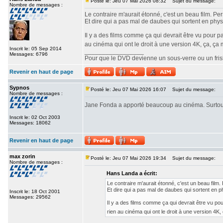
Posté le: Jeu 07 Mai 2026 08:32
Sujet du message:
Nombre de messages :
Le contraire m'aurait étonné, c'est un beau film. Pe
Et dire qui a pas mal de daubes qui sortent en physi
Il y a des films comme ça qui devrait être vu pour p
au cinéma qui ont le droit à une version 4K, ça, ç
Inscrit le: 05 Sep 2014
_________________
Messages: 6796
Pour que le DVD devienne un sous-verre ou un frisbe
Revenir en haut de page
Sypnos
Posté le: Jeu 07 Mai 2026 16:07
Sujet du message:
Nombre de messages :
Jane Fonda a apporté beaucoup au cinéma. Surtou
Inscrit le: 02 Oct 2003
Messages: 18062
Revenir en haut de page
max zorin
Posté le: Jeu 07 Mai 2026 19:34
Sujet du message:
Nombre de messages :
Hans Landa a écrit:
Le contraire m'aurait étonné, c'est un beau film
Et dire qui a pas mal de daubes qui sortent en ph
Inscrit le: 18 Oct 2001
Messages: 29562
Il y a des films comme ça qui devrait être vu po
rien au cinéma qui ont le droit à une version 4