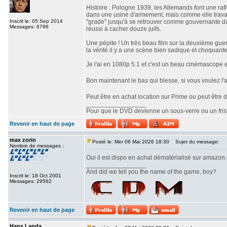
Histoire : Pologne 1939, les Allemands font une raf
dans une usine d'armement, mais comme elle travaill
Inscrit le: 05 Sep 2014
"grade" jusqu'à se retrouver comme gouvernante d
Messages: 6796
réussi à cacher douze juifs.
Une pépite ! Un très beau film sur la deuxième guerr
la vérité il y a une scène bien sadique et choquante
Je l'ai en 1080p 5.1 et c'est un beau cinémascope 
Bon maintenant le bas qui blesse, si vous voulez l'ac
Peut être en achat location sur Prime ou peut êtr
_________________
Pour que le DVD devienne un sous-verre ou un frisbe
Revenir en haut de page
max zorin
Posté le: Mer 06 Mai 2026 18:30
Sujet du message:
Nombre de messages :
Oui il est dispo en achat dématérialisé sur amazon.d
_________________
And did we tell you the name of the game, boy?
Inscrit le: 18 Oct 2001
Messages: 29562
Revenir en haut de page
Hans Landa