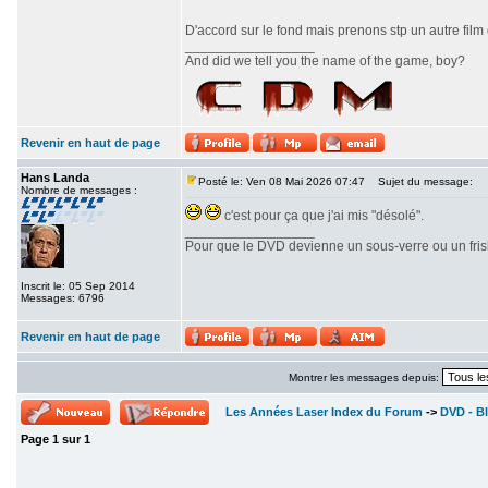
D'accord sur le fond mais prenons stp un autre film
_________________
And did we tell you the name of the game, boy?
Revenir en haut de page
Hans Landa
Posté le: Ven 08 Mai 2026 07:47
Sujet du message:
Nombre de messages :
c'est pour ça que j'ai mis "désolé".
_________________
Pour que le DVD devienne un sous-verre ou un frisbe
Inscrit le: 05 Sep 2014
Messages: 6796
Revenir en haut de page
Montrer les messages depuis:
Les Années Laser Index du Forum
->
DVD - Bl
Page
1
sur
1