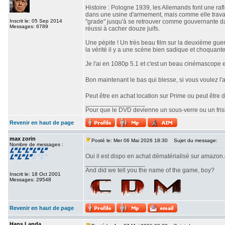
Histoire : Pologne 1939, les Allemands font une raf
dans une usine d'armement, mais comme elle travaill
Inscrit le: 05 Sep 2014
"grade" jusqu'à se retrouver comme gouvernante d
Messages: 6789
réussi à cacher douze juifs.
Une pépite ! Un très beau film sur la deuxième guerr
la vérité il y a une scène bien sadique et choquante
Je l'ai en 1080p 5.1 et c'est un beau cinémascope 
Bon maintenant le bas qui blesse, si vous voulez l'ac
Peut être en achat location sur Prime ou peut êtr
_________________
Pour que le DVD devienne un sous-verre ou un frisbe
Revenir en haut de page
max zorin
Posté le: Mer 06 Mai 2026 18:30
Sujet du message:
Nombre de messages :
Oui il est dispo en achat dématérialisé sur amazon.d
_________________
And did we tell you the name of the game, boy?
Inscrit le: 18 Oct 2001
Messages: 29548
Revenir en haut de page
Hans Landa