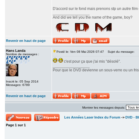
D'accord sur le fond mais prenons stp un autre film
_________________
And did we tell you the name of the game, boy?
Revenir en haut de page
Hans Landa
Posté le: Ven 08 Mai 2026 07:47
Sujet du message:
Nombre de messages :
c'est pour ça que j'ai mis "désolé".
_________________
Pour que le DVD devienne un sous-verre ou un frisbe
Inscrit le: 05 Sep 2014
Messages: 6789
Revenir en haut de page
Montrer les messages depuis:
Les Années Laser Index du Forum
->
DVD - Bl
Page
1
sur
1