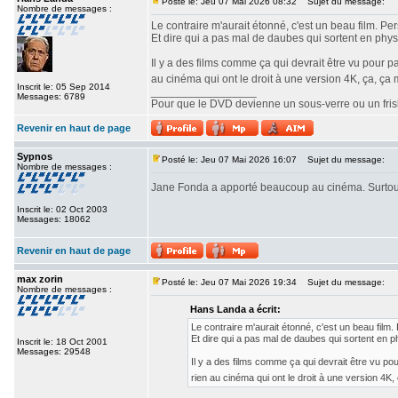
Posté le: Jeu 07 Mai 2026 08:32
Sujet du message:
Nombre de messages :
Le contraire m'aurait étonné, c'est un beau film. Pe
Et dire qui a pas mal de daubes qui sortent en physi
Il y a des films comme ça qui devrait être vu pour p
au cinéma qui ont le droit à une version 4K, ça, ç
Inscrit le: 05 Sep 2014
_________________
Messages: 6789
Pour que le DVD devienne un sous-verre ou un frisbe
Revenir en haut de page
Sypnos
Posté le: Jeu 07 Mai 2026 16:07
Sujet du message:
Nombre de messages :
Jane Fonda a apporté beaucoup au cinéma. Surtou
Inscrit le: 02 Oct 2003
Messages: 18062
Revenir en haut de page
max zorin
Posté le: Jeu 07 Mai 2026 19:34
Sujet du message:
Nombre de messages :
Hans Landa a écrit:
Le contraire m'aurait étonné, c'est un beau film
Et dire qui a pas mal de daubes qui sortent en ph
Inscrit le: 18 Oct 2001
Messages: 29548
Il y a des films comme ça qui devrait être vu po
rien au cinéma qui ont le droit à une version 4