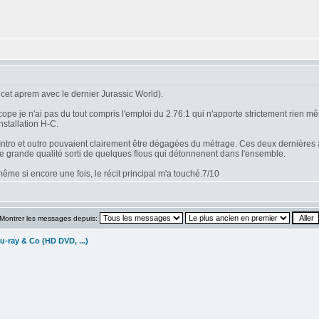
cet aprem avec le dernier Jurassic World).
 je n'ai pas du tout compris l'emploi du 2.76:1 qui n'apporte strictement rien mêm
nstallation H-C.
n. Intro et outro pouvaient clairement être dégagées du métrage. Ces deux dernières 
de grande qualité sorti de quelques flous qui détonnenent dans l'ensemble.
me si encore une fois, le récit principal m'a touché.7/10
Montrer les messages depuis:
u-ray & Co (HD DVD, ...)