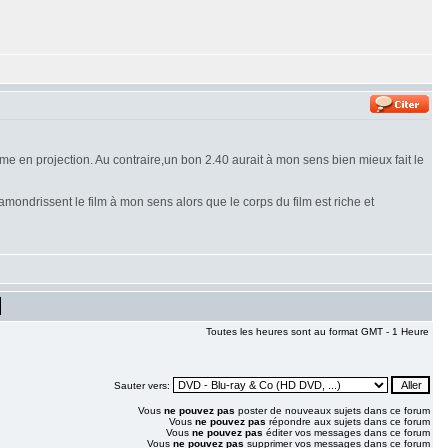
e en projection. Au contraire,un bon 2.40 aurait à mon sens bien mieux fait le
amondrissent le film à mon sens alors que le corps du film est riche et
Toutes les heures sont au format GMT - 1 Heure
Sauter vers:
Vous
ne pouvez pas
poster de nouveaux sujets dans ce forum
Vous
ne pouvez pas
répondre aux sujets dans ce forum
Vous
ne pouvez pas
éditer vos messages dans ce forum
Vous
ne pouvez pas
supprimer vos messages dans ce forum