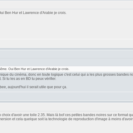
i Ben Hur et Lawrence d'Arabie je crois.
me. Oui Ben Hur et Lawrence d'Arabie je crois.
amique du cinéma, donc en toute logique c'est celui qui a les plus grosses bandes no
Si tu les as en BD tu peux vérifier.
e, aujourd'hui il serait utile que pour ça.
hoix d'avoir une toile 2.35. Mais là bof ces petites bandes noires sur ce format qu
ersion et cela quelque soit la technologie de reproduction d'image à moins d'avoi