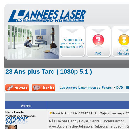
Se connecter
pour vérifier ses
messages privés
Liste d
FAQ
Membre
28 Ans plus Tard ( 1080p 5.1 )
Les Années Laser Index du Forum
->
DVD - Bl
Auteur
Hans Landa
Posté le: Lun 11 Aoû 2025 07:19
Sujet du message: 28 
Nombre de messages :
Réalisé par Danny Boyle. Genre : Horreur/action.
Avec Aaron Taylor-Johnson, Rebecca Ferguson, Ral