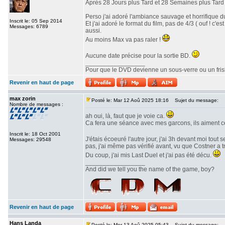
Après 28 Jours plus Tard et 28 Semaines plus Tard v
Perso j'ai adoré l'ambiance sauvage et horrifique du
Inscrit le: 05 Sep 2014
Et j'ai adoré le format du film, pas de 4/3 ( ouf ! c
Messages: 6789
aussi.
Au moins Max va pas raler !
Aucune date précise pour la sortie BD.
_________________
Pour que le DVD devienne un sous-verre ou un frisbe
Revenir en haut de page
max zorin
Posté le: Mar 12 Aoû 2025 18:16
Sujet du message:
Nombre de messages :
ah oui, là, faut que je voie ca.
Ca fera une séance avec mes garcons, ils aiment c
Inscrit le: 18 Oct 2001
J'étais écoeuré l'autre jour, j'ai 3h devant moi tout 
Messages: 29548
pas, j'ai même pas vérifié avant, vu que Costner a 
Du coup, j'ai mis Last Duel et j'ai pas été décu.
_________________
And did we tell you the name of the game, boy?
Revenir en haut de page
Hans Landa
Posté le: Mer 13 Aoû 2025 05:43
Sujet du message: