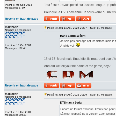
Tout à fait ! J'avais pesté sur Justice League, je pr
Inscrit le: 05 Sep 2014
Messages: 6789
_________________
Pour que le DVD devienne un sous-verre ou un frisbe
Revenir en haut de page
max zorin
Posté le: Jeu 14 Aoû 2025 20:07
Sujet du message:
Nombre de messages :
Hans Landa a écrit:
Je sais pas quel âge ont tes fistons mais le
Inscrit le: 18 Oct 2001
A toi de voir.
Messages: 29548
15 et 17. Merci mais t'inquiète, ils regardent bcp d'h
_________________
And did we tell you the name of the game, boy?
Revenir en haut de page
max zorin
Posté le: Jeu 14 Aoû 2025 20:09
Sujet du message:
Nombre de messages :
DTSman a écrit:
Encore un format exotique. C'huis bon pour
Inscrit le: 18 Oct 2001
Là c'est l'opposé de la version Zack Snyde
Messages: 29548