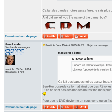
Ca fait des bandes noires assez fines, je sais plus 
_________________
And did we tell you the name of the game, boy?
Revenir en haut de page
Hans Landa
Posté le: Ven 15 Aoû 2025 04:22
Sujet du message:
Nombre de messages :
max zorin a écrit:
DTSman a écrit:
Encore un format exotique. C'hu
Inscrit le: 05 Sep 2014
Là c'est l'opposé de la version
Messages: 6789
Ca fait des bandes noires assez fines, j
Ben-Hur possède ce format ainsi que Les Révoltés
Et ce ne sont pas des bandes noires fine mais plu
_________________
Pour que le DVD devienne un sous-verre ou un frisbe
Revenir en haut de page