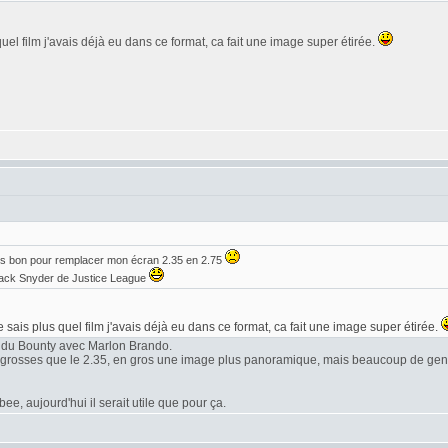
quel film j'avais déjà eu dans ce format, ca fait une image super étirée.
is bon pour remplacer mon écran 2.35 en 2.75
 Zack Snyder de Justice League
e sais plus quel film j'avais déjà eu dans ce format, ca fait une image super étirée.
 du Bounty avec Marlon Brando.
s grosses que le 2.35, en gros une image plus panoramique, mais beaucoup de gens
e, aujourd'hui il serait utile que pour ça.