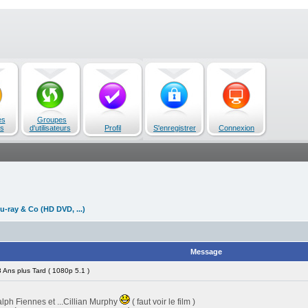
es
Groupes
s
d'utilisateurs
Profil
S'enregistrer
Connexion
u-ray & Co (HD DVD, ...)
Message
Ans plus Tard ( 1080p 5.1 )
ph Fiennes et ...Cillian Murphy
( faut voir le film )