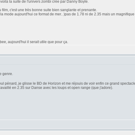
oilà la suite de l'univers zombi crée par Danny Boyle.
 film, c'est une très bonne suite bien sanglante et prenante.
'est la mode aujourd'hui ce format de mer.. )pas de 1.78 ni de 2.35 mais un magnifique 2
e, aujourd'hui il serait utile que pour ça.
e genre.
seul pénard, je glisse le BD de Horizon et me réjouis de voir enfin ce grand spectacle 
travaillé en 2.35 sur Danse avec les loups et open range (que j'adore).