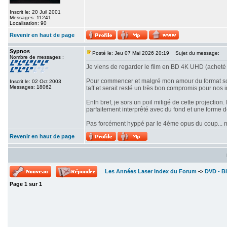
Inscrit le: 20 Juil 2001
Messages: 11241
Localisation: 90
Revenir en haut de page
Sypnos
Posté le: Jeu 07 Mai 2026 20:19
Sujet du message:
Nombre de messages :
Je viens de regarder le film en BD 4K UHD (acheté 
Pour commencer et malgré mon amour du format scope
Inscrit le: 02 Oct 2003
Messages: 18062
taff et serait resté un très bon compromis pour nos i
Enfn bref, je sors un poil mitigé de cette projectio
parfaitement interprêté avec du fond et une forme 
Pas forcément hyppé par le 4ème opus du coup... mê
Revenir en haut de page
Les Années Laser Index du Forum
->
DVD - Bl
Page
1
sur
1