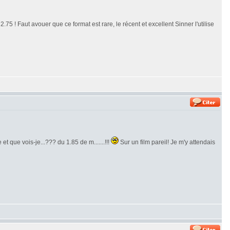
.75 ! Faut avouer que ce format est rare, le récent et excellent Sinner l'utilise
et que vois-je...??? du 1.85 de m.......!!!
Sur un film pareil! Je m'y attendais