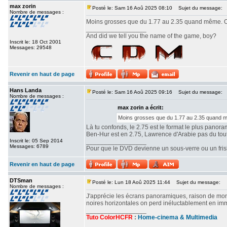
max zorin
Posté le: Sam 16 Aoû 2025 08:10
Sujet du message:
Nombre de messages :
Moins grosses que du 1.77 au 2.35 quand même. Ou
_________________
And did we tell you the name of the game, boy?
Inscrit le: 18 Oct 2001
Messages: 29548
Revenir en haut de page
Hans Landa
Posté le: Sam 16 Aoû 2025 09:16
Sujet du message:
Nombre de messages :
max zorin a écrit:
Moins grosses que du 1.77 au 2.35 quand mê
Là tu confonds, le 2.75 est le format le plus panor
Ben-Hur est en 2.75, Lawrence d'Arabie pas du tout. 
Inscrit le: 05 Sep 2014
_________________
Messages: 6789
Pour que le DVD devienne un sous-verre ou un frisbe
Revenir en haut de page
DTSman
Posté le: Lun 18 Aoû 2025 11:44
Sujet du message:
Nombre de messages :
J'apprécie les écrans panoramiques, raison de mon c
noires horizontales on perd inéluctablement en imm
_________________
Tuto ColorHCFR
:
Home-cinema & Multimedia