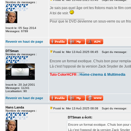
Nombre de messages :
Je sais pas quel âge ont tes fistons mais le film c
A toi de voir.
_________________
Pour que le DVD devienne un sous-verre ou un frisbe
Inscrit le: 05 Sep 2014
Messages: 6789
Revenir en haut de page
DTSman
Posté le: Mer 13 Aoû 2025 06:45
Sujet du message:
Nombre de messages :
Encore un format exotique. C'huis bon pour rempl
Là c'est l'opposé de la version Zack Snyder de Ju
_________________
Tuto ColorHCFR
:
Home-cinema & Multimedia
Inscrit le: 20 Juil 2001
Messages: 11241
Localisation: 90
Revenir en haut de page
Hans Landa
Posté le: Mer 13 Aoû 2025 08:08
Sujet du message:
Nombre de messages :
DTSman a écrit:
Encore un format exotique. C'huis bon pour
Là c'est l'opposé de la version Zack Snyde