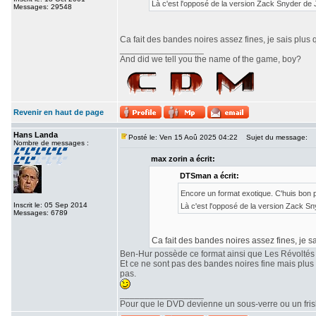
Là c'est l'opposé de la version Zack Snyder de
Messages: 29548
Ca fait des bandes noires assez fines, je sais plus 
_________________
And did we tell you the name of the game, boy?
Revenir en haut de page
Hans Landa
Posté le: Ven 15 Aoû 2025 04:22
Sujet du message:
Nombre de messages :
max zorin a écrit:
DTSman a écrit:
Encore un format exotique. C'huis bon
Inscrit le: 05 Sep 2014
Là c'est l'opposé de la version Zack S
Messages: 6789
Ca fait des bandes noires assez fines, je sa
Ben-Hur possède ce format ainsi que Les Révoltés
Et ce ne sont pas des bandes noires fine mais plu
pas.
_________________
Pour que le DVD devienne un sous-verre ou un frisbe