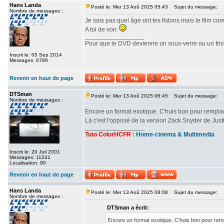
Hans Landa
Posté le: Mer 13 Aoû 2025 05:43
Sujet du message:
Nombre de messages :
Je sais pas quel âge ont tes fistons mais le film c
A toi de voir.
_________________
Pour que le DVD devienne un sous-verre ou un frisbe
Inscrit le: 05 Sep 2014
Messages: 6789
Revenir en haut de page
DTSman
Posté le: Mer 13 Aoû 2025 06:45
Sujet du message:
Nombre de messages :
Encore un format exotique. C'huis bon pour rempl
Là c'est l'opposé de la version Zack Snyder de Ju
_________________
Tuto ColorHCFR
:
Home-cinema & Multimedia
Inscrit le: 20 Juil 2001
Messages: 11241
Localisation: 90
Revenir en haut de page
Hans Landa
Posté le: Mer 13 Aoû 2025 08:08
Sujet du message:
Nombre de messages :
DTSman a écrit:
Encore un format exotique. C'huis bon pour re