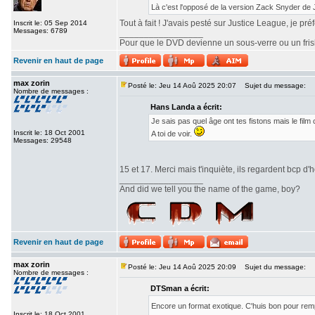
Là c'est l'opposé de la version Zack Snyder de
Tout à fait ! J'avais pesté sur Justice League, je pr
Inscrit le: 05 Sep 2014
Messages: 6789
_________________
Pour que le DVD devienne un sous-verre ou un frisbe
Revenir en haut de page
max zorin
Posté le: Jeu 14 Aoû 2025 20:07
Sujet du message:
Nombre de messages :
Hans Landa a écrit:
Je sais pas quel âge ont tes fistons mais le fi
Inscrit le: 18 Oct 2001
A toi de voir.
Messages: 29548
15 et 17. Merci mais t'inquiète, ils regardent bcp d'h
_________________
And did we tell you the name of the game, boy?
Revenir en haut de page
max zorin
Posté le: Jeu 14 Aoû 2025 20:09
Sujet du message:
Nombre de messages :
DTSman a écrit:
Encore un format exotique. C'huis bon pour re
Inscrit le: 18 Oct 2001