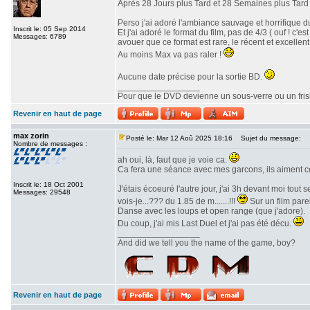
Après 28 Jours plus Tard et 28 Semaines plus Tard v
Perso j'ai adoré l'ambiance sauvage et horrifique du
Inscrit le: 05 Sep 2014
Et j'ai adoré le format du film, pas de 4/3 ( ouf ! c
Messages: 6789
avouer que ce format est rare, le récent et excellent 
Au moins Max va pas raler !
Aucune date précise pour la sortie BD.
_________________
Pour que le DVD devienne un sous-verre ou un frisbe
Revenir en haut de page
max zorin
Posté le: Mar 12 Aoû 2025 18:16
Sujet du message:
Nombre de messages :
ah oui, là, faut que je voie ca.
Ca fera une séance avec mes garcons, ils aiment c
Inscrit le: 18 Oct 2001
J'étais écoeuré l'autre jour, j'ai 3h devant moi tout
Messages: 29548
vois-je...??? du 1.85 de m.......!!!
Sur un film parei
Danse avec les loups et open range (que j'adore).
Du coup, j'ai mis Last Duel et j'ai pas été décu.
_________________
And did we tell you the name of the game, boy?
Revenir en haut de page