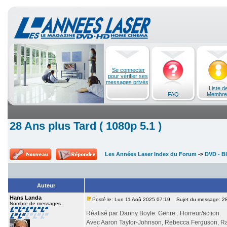
Se connecter
pour vérifier ses
messages privés
Liste d
FAQ
Membre
28 Ans plus Tard ( 1080p 5.1 )
Les Années Laser Index du Forum
->
DVD - Bl
Auteur
Hans Landa
Posté le: Lun 11 Aoû 2025 07:19
Sujet du message: 28 
Nombre de messages :
Réalisé par Danny Boyle. Genre : Horreur/action.
Avec Aaron Taylor-Johnson, Rebecca Ferguson, Ral