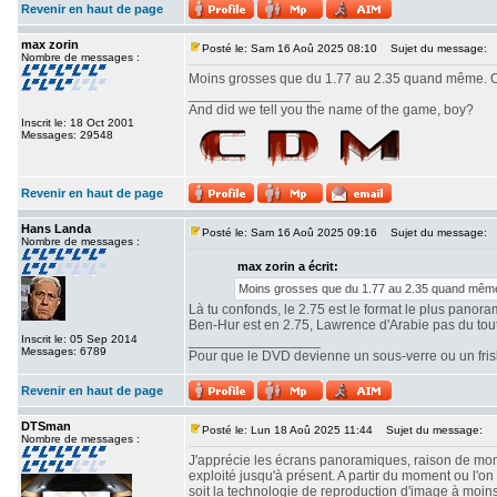
Revenir en haut de page
max zorin
Posté le: Sam 16 Aoû 2025 08:10
Sujet du message:
Nombre de messages :
Moins grosses que du 1.77 au 2.35 quand même. Ou
_________________
And did we tell you the name of the game, boy?
Inscrit le: 18 Oct 2001
Messages: 29548
Revenir en haut de page
Hans Landa
Posté le: Sam 16 Aoû 2025 09:16
Sujet du message:
Nombre de messages :
max zorin a écrit:
Moins grosses que du 1.77 au 2.35 quand même.
Là tu confonds, le 2.75 est le format le plus panor
Ben-Hur est en 2.75, Lawrence d'Arabie pas du tout. 
Inscrit le: 05 Sep 2014
_________________
Messages: 6789
Pour que le DVD devienne un sous-verre ou un frisbe
Revenir en haut de page
DTSman
Posté le: Lun 18 Aoû 2025 11:44
Sujet du message:
Nombre de messages :
J'apprécie les écrans panoramiques, raison de mon c
exploité jusqu'à présent. A partir du moment ou l'
soit la technologie de reproduction d'image à moin