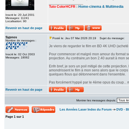
_________________
Tuto ColorHCFR
:
Home-cinema & Multimedia
Inscrit le: 20 Juil 2001
Messages: 11241
Localisation: 90
Revenir en haut de page
Sypnos
Posté le: Jeu 07 Mai 2026 20:19
Sujet du message:
Nombre de messages :
Je viens de regarder le film en BD 4K UHD (acheté 
Pour commencer et malgré mon amour du format scop
Inscrit le: 02 Oct 2003
Messages: 18062
projection. Au contraire,un bon 2.40 aurait à mon se
Enfn bref, je sors un poil mitigé de cette projectio
amondrissent le film à mon sens alors que le corps d
quelques flous qui détonnenent dans l'ensemble.
Pas forcément hyppé par le 4ème opus du coup... mê
Revenir en haut de page
Montrer les messages depuis:
Les Années Laser Index du Forum
->
DVD - Bl
Page
1
sur
1