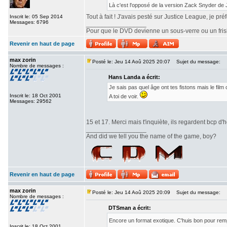
Là c'est l'opposé de la version Zack Snyder de
Tout à fait ! J'avais pesté sur Justice League, je pr
Inscrit le: 05 Sep 2014
Messages: 6796
_________________
Pour que le DVD devienne un sous-verre ou un frisbe
Revenir en haut de page
max zorin
Posté le: Jeu 14 Aoû 2025 20:07
Sujet du message:
Nombre de messages :
Hans Landa a écrit:
Je sais pas quel âge ont tes fistons mais le fi
Inscrit le: 18 Oct 2001
A toi de voir.
Messages: 29562
15 et 17. Merci mais t'inquiète, ils regardent bcp d'h
_________________
And did we tell you the name of the game, boy?
Revenir en haut de page
max zorin
Posté le: Jeu 14 Aoû 2025 20:09
Sujet du message:
Nombre de messages :
DTSman a écrit:
Encore un format exotique. C'huis bon pour re
Inscrit le: 18 Oct 2001