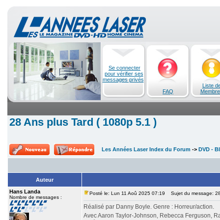
Se connecter
pour vérifier ses
messages privés
Liste d
FAQ
Membre
28 Ans plus Tard ( 1080p 5.1 )
Les Années Laser Index du Forum
->
DVD - Bl
Auteur
Hans Landa
Posté le: Lun 11 Aoû 2025 07:19
Sujet du message: 28 
Nombre de messages :
Réalisé par Danny Boyle. Genre : Horreur/action.
Avec Aaron Taylor-Johnson, Rebecca Ferguson, Ral