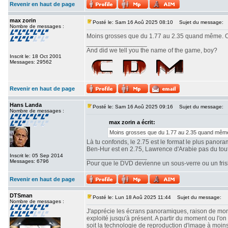
Revenir en haut de page
max zorin
Posté le: Sam 16 Aoû 2025 08:10
Sujet du message:
Nombre de messages :
Moins grosses que du 1.77 au 2.35 quand même. Ou
_________________
And did we tell you the name of the game, boy?
Inscrit le: 18 Oct 2001
Messages: 29562
Revenir en haut de page
Hans Landa
Posté le: Sam 16 Aoû 2025 09:16
Sujet du message:
Nombre de messages :
max zorin a écrit:
Moins grosses que du 1.77 au 2.35 quand même.
Là tu confonds, le 2.75 est le format le plus panor
Ben-Hur est en 2.75, Lawrence d'Arabie pas du tout. 
Inscrit le: 05 Sep 2014
_________________
Messages: 6796
Pour que le DVD devienne un sous-verre ou un frisbe
Revenir en haut de page
DTSman
Posté le: Lun 18 Aoû 2025 11:44
Sujet du message:
Nombre de messages :
J'apprécie les écrans panoramiques, raison de mon c
exploité jusqu'à présent. A partir du moment ou l'
soit la technologie de reproduction d'image à moin