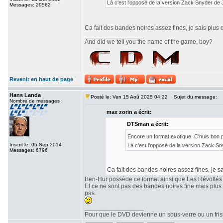
Là c'est l'opposé de la version Zack Snyder de
Messages: 29562
Ca fait des bandes noires assez fines, je sais plus 
_________________
And did we tell you the name of the game, boy?
Revenir en haut de page
Hans Landa
Posté le: Ven 15 Aoû 2025 04:22
Sujet du message:
Nombre de messages :
max zorin a écrit:
DTSman a écrit:
Encore un format exotique. C'huis bon
Inscrit le: 05 Sep 2014
Là c'est l'opposé de la version Zack S
Messages: 6796
Ca fait des bandes noires assez fines, je sa
Ben-Hur possède ce format ainsi que Les Révoltés
Et ce ne sont pas des bandes noires fine mais plu
pas.
_________________
Pour que le DVD devienne un sous-verre ou un frisbe