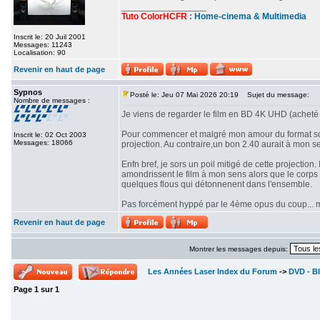
_________________
Tuto ColorHCFR
:
Home-cinema & Multimedia
Inscrit le: 20 Juil 2001
Messages: 11243
Localisation: 90
Revenir en haut de page
Sypnos
Posté le: Jeu 07 Mai 2026 20:19
Sujet du message:
Nombre de messages :
Je viens de regarder le film en BD 4K UHD (acheté 
Pour commencer et malgré mon amour du format scop
Inscrit le: 02 Oct 2003
Messages: 18066
projection. Au contraire,un bon 2.40 aurait à mon se
Enfn bref, je sors un poil mitigé de cette projectio
amondrissent le film à mon sens alors que le corps d
quelques flous qui détonnenent dans l'ensemble.
Pas forcément hyppé par le 4ème opus du coup... mê
Revenir en haut de page
Montrer les messages depuis:
Les Années Laser Index du Forum
->
DVD - Bl
Page
1
sur
1