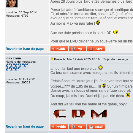
Après 28 Jours plus Tard et 28 Semaines plus Tard v
Perso j'ai adoré l'ambiance sauvage et horrifique du
Inscrit le: 05 Sep 2014
Et j'ai adoré le format du film, pas de 4/3 ( ouf ! c
Messages: 6796
avouer que ce format est rare, le récent et excellent 
Au moins Max va pas raler !
Aucune date précise pour la sortie BD.
_________________
Pour que le DVD devienne un sous-verre ou un frisbe
Revenir en haut de page
max zorin
Posté le: Mar 12 Aoû 2025 18:16
Sujet du message:
Nombre de messages :
ah oui, là, faut que je voie ca.
Ca fera une séance avec mes garcons, ils aiment c
Inscrit le: 18 Oct 2001
J'étais écoeuré l'autre jour, j'ai 3h devant moi tout
Messages: 29562
vois-je...??? du 1.85 de m.......!!!
Sur un film parei
Danse avec les loups et open range (que j'adore).
Du coup, j'ai mis Last Duel et j'ai pas été décu.
_________________
And did we tell you the name of the game, boy?
Revenir en haut de page