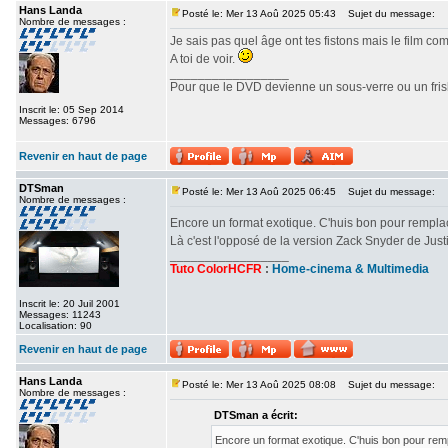
Hans Landa
Posté le: Mer 13 Aoû 2025 05:43
Sujet du message:
Nombre de messages :
Je sais pas quel âge ont tes fistons mais le film c
A toi de voir.
_________________
Pour que le DVD devienne un sous-verre ou un frisbe
Inscrit le: 05 Sep 2014
Messages: 6796
Revenir en haut de page
DTSman
Posté le: Mer 13 Aoû 2025 06:45
Sujet du message:
Nombre de messages :
Encore un format exotique. C'huis bon pour rempl
Là c'est l'opposé de la version Zack Snyder de Ju
_________________
Tuto ColorHCFR
:
Home-cinema & Multimedia
Inscrit le: 20 Juil 2001
Messages: 11243
Localisation: 90
Revenir en haut de page
Hans Landa
Posté le: Mer 13 Aoû 2025 08:08
Sujet du message:
Nombre de messages :
DTSman a écrit:
Encore un format exotique. C'huis bon pour re