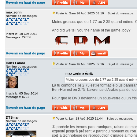
Revenir en haut de page
max zorin
Posté le: Sam 16 Aoû 2025 08:10
Sujet du message:
Nombre de messages :
Moins grosses que du 1.77 au 2.35 quand même. Ou
_________________
And did we tell you the name of the game, boy?
Inscrit le: 18 Oct 2001
Messages: 29556
Revenir en haut de page
Hans Landa
Posté le: Sam 16 Aoû 2025 09:16
Sujet du message:
Nombre de messages :
max zorin a écrit:
Moins grosses que du 1.77 au 2.35 quand même.
Là tu confonds, le 2.75 est le format le plus panor
Ben-Hur est en 2.75, Lawrence d'Arabie pas du tout. 
Inscrit le: 05 Sep 2014
_________________
Messages: 6792
Pour que le DVD devienne un sous-verre ou un frisbe
Revenir en haut de page
DTSman
Posté le: Lun 18 Aoû 2025 11:44
Sujet du message:
Nombre de messages :
J'apprécie les écrans panoramiques, raison de mon c
exploité jusqu'à présent. A partir du moment ou l'
soit la technologie de reproduction d'image à moin