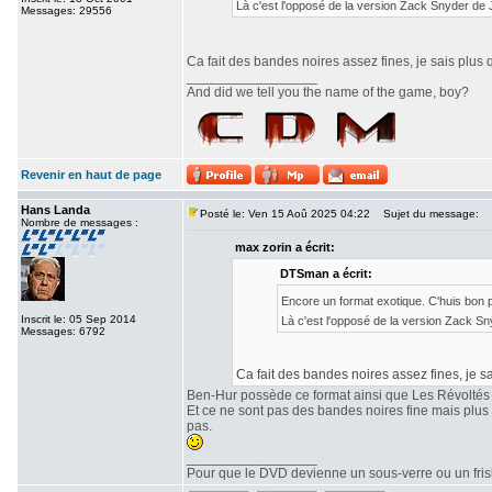
Là c'est l'opposé de la version Zack Snyder de
Messages: 29556
Ca fait des bandes noires assez fines, je sais plus 
_________________
And did we tell you the name of the game, boy?
Revenir en haut de page
Hans Landa
Posté le: Ven 15 Aoû 2025 04:22
Sujet du message:
Nombre de messages :
max zorin a écrit:
DTSman a écrit:
Encore un format exotique. C'huis bon
Inscrit le: 05 Sep 2014
Là c'est l'opposé de la version Zack S
Messages: 6792
Ca fait des bandes noires assez fines, je sa
Ben-Hur possède ce format ainsi que Les Révoltés
Et ce ne sont pas des bandes noires fine mais plu
pas.
_________________
Pour que le DVD devienne un sous-verre ou un frisbe