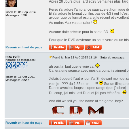
Après 28 Jours plus Tard et 28 Semaines plus Tard v
Perso j'ai adoré l'ambiance sauvage et horrifique du
Inscrit le: 05 Sep 2014
Et j'ai adoré le format du film, pas de 4/3 ( ouf ! c
Messages: 6792
avouer que ce format est rare, le récent et excellent 
Au moins Max va pas raler !
Aucune date précise pour la sortie BD.
_________________
Pour que le DVD devienne un sous-verre ou un frisbe
Revenir en haut de page
max zorin
Posté le: Mar 12 Aoû 2025 18:16
Sujet du message:
Nombre de messages :
ah oui, là, faut que je voie ca.
Ca fera une séance avec mes garcons, ils aiment c
Inscrit le: 18 Oct 2001
J'étais écoeuré l'autre jour, j'ai 3h devant moi tout
Messages: 29556
vois-je...??? du 1.85 de m.......!!!
Sur un film parei
Danse avec les loups et open range (que j'adore).
Du coup, j'ai mis Last Duel et j'ai pas été décu.
_________________
And did we tell you the name of the game, boy?
Revenir en haut de page