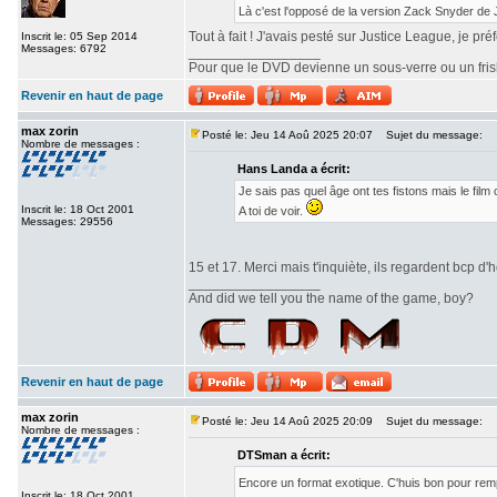
Là c'est l'opposé de la version Zack Snyder de
Tout à fait ! J'avais pesté sur Justice League, je pr
Inscrit le: 05 Sep 2014
Messages: 6792
_________________
Pour que le DVD devienne un sous-verre ou un frisbe
Revenir en haut de page
max zorin
Posté le: Jeu 14 Aoû 2025 20:07
Sujet du message:
Nombre de messages :
Hans Landa a écrit:
Je sais pas quel âge ont tes fistons mais le fi
Inscrit le: 18 Oct 2001
A toi de voir.
Messages: 29556
15 et 17. Merci mais t'inquiète, ils regardent bcp d'h
_________________
And did we tell you the name of the game, boy?
Revenir en haut de page
max zorin
Posté le: Jeu 14 Aoû 2025 20:09
Sujet du message:
Nombre de messages :
DTSman a écrit:
Encore un format exotique. C'huis bon pour re
Inscrit le: 18 Oct 2001