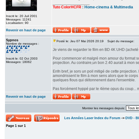
_________________
Tuto ColorHCFR
:
Home-cinema & Multimedia
Inscrit le: 20 Juil 2001
Messages: 11241
Localisation: 90
Revenir en haut de page
Sypnos
Posté le: Jeu 07 Mai 2026 20:19
Sujet du message:
Nombre de messages :
Je viens de regarder le film en BD 4K UHD (acheté 
Pour commencer et malgré mon amour du format scop
Inscrit le: 02 Oct 2003
Messages: 18062
projection. Au contraire,un bon 2.40 aurait à mon se
Enfn bref, je sors un poil mitigé de cette projectio
amondrissent le film à mon sens alors que le corps d
quelques flous qui détonnenent dans l'ensemble.
Pas forcément hyppé par le 4ème opus du coup... mê
Revenir en haut de page
Montrer les messages depuis:
Les Années Laser Index du Forum
->
DVD - Bl
Page
1
sur
1