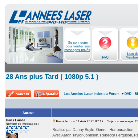
Se connecter
pour vérifier ses
messages privés
Liste d
FAQ
Membre
28 Ans plus Tard ( 1080p 5.1 )
Les Années Laser Index du Forum
->
DVD - Bl
Auteur
Hans Landa
Posté le: Lun 11 Aoû 2025 07:19
Sujet du message: 28 
Nombre de messages :
Réalisé par Danny Boyle. Genre : Horreur/action.
Avec Aaron Taylor-Johnson, Rebecca Ferguson, Ral