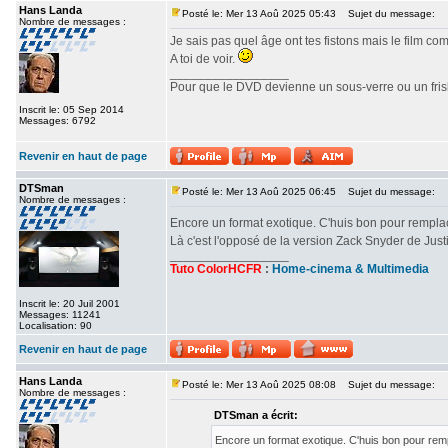
Hans Landa
Posté le: Mer 13 Aoû 2025 05:43
Sujet du message:
Nombre de messages :
Je sais pas quel âge ont tes fistons mais le film c
A toi de voir.
_________________
Pour que le DVD devienne un sous-verre ou un frisbe
Inscrit le: 05 Sep 2014
Messages: 6792
Revenir en haut de page
DTSman
Posté le: Mer 13 Aoû 2025 06:45
Sujet du message:
Nombre de messages :
Encore un format exotique. C'huis bon pour rempl
Là c'est l'opposé de la version Zack Snyder de Ju
_________________
Tuto ColorHCFR
:
Home-cinema & Multimedia
Inscrit le: 20 Juil 2001
Messages: 11241
Localisation: 90
Revenir en haut de page
Hans Landa
Posté le: Mer 13 Aoû 2025 08:08
Sujet du message:
Nombre de messages :
DTSman a écrit:
Encore un format exotique. C'huis bon pour re