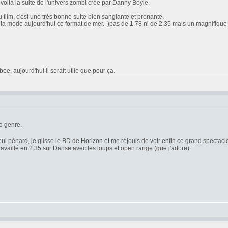
oilà la suite de l'univers zombi crée par Danny Boyle.
 film, c'est une très bonne suite bien sanglante et prenante.
'est la mode aujourd'hui ce format de mer.. )pas de 1.78 ni de 2.35 mais un magnifique 2
e, aujourd'hui il serait utile que pour ça.
e genre.
seul pénard, je glisse le BD de Horizon et me réjouis de voir enfin ce grand spectacle 
travaillé en 2.35 sur Danse avec les loups et open range (que j'adore).