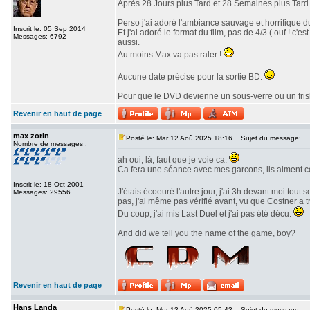
Après 28 Jours plus Tard et 28 Semaines plus Tard v
Perso j'ai adoré l'ambiance sauvage et horrifique du
Inscrit le: 05 Sep 2014
Et j'ai adoré le format du film, pas de 4/3 ( ouf ! c
Messages: 6792
aussi.
Au moins Max va pas raler !
Aucune date précise pour la sortie BD.
_________________
Pour que le DVD devienne un sous-verre ou un frisbe
Revenir en haut de page
max zorin
Posté le: Mar 12 Aoû 2025 18:16
Sujet du message:
Nombre de messages :
ah oui, là, faut que je voie ca.
Ca fera une séance avec mes garcons, ils aiment c
Inscrit le: 18 Oct 2001
J'étais écoeuré l'autre jour, j'ai 3h devant moi tout 
Messages: 29556
pas, j'ai même pas vérifié avant, vu que Costner a 
Du coup, j'ai mis Last Duel et j'ai pas été décu.
_________________
And did we tell you the name of the game, boy?
Revenir en haut de page
Hans Landa
Posté le: Mer 13 Aoû 2025 05:43
Sujet du message: