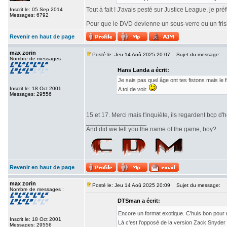
Tout à fait ! J'avais pesté sur Justice League, je pr
Inscrit le: 05 Sep 2014
Messages: 6792
_________________
Pour que le DVD devienne un sous-verre ou un frisbe
Revenir en haut de page
max zorin
Posté le: Jeu 14 Aoû 2025 20:07
Sujet du message:
Nombre de messages :
Hans Landa a écrit:
Je sais pas quel âge ont tes fistons mais le
Inscrit le: 18 Oct 2001
A toi de voir.
Messages: 29556
15 et 17. Merci mais t'inquiète, ils regardent bcp d'h
_________________
And did we tell you the name of the game, boy?
Revenir en haut de page
max zorin
Posté le: Jeu 14 Aoû 2025 20:09
Sujet du message:
Nombre de messages :
DTSman a écrit:
Encore un format exotique. C'huis bon pour
Inscrit le: 18 Oct 2001
Là c'est l'opposé de la version Zack Snyde
Messages: 29556