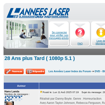
Se connecter
pour vérifier ses
messages privés
Liste d
FAQ
Membre
28 Ans plus Tard ( 1080p 5.1 )
Les Années Laser Index du Forum
->
DVD - Bl
Auteur
Hans Landa
Posté le: Lun 11 Aoû 2025 07:19
Sujet du message: 28 
Nombre de messages :
Réalisé par Danny Boyle. Genre : Horreur/action.
Avec Aaron Taylor-Johnson, Rebecca Ferguson, Ral