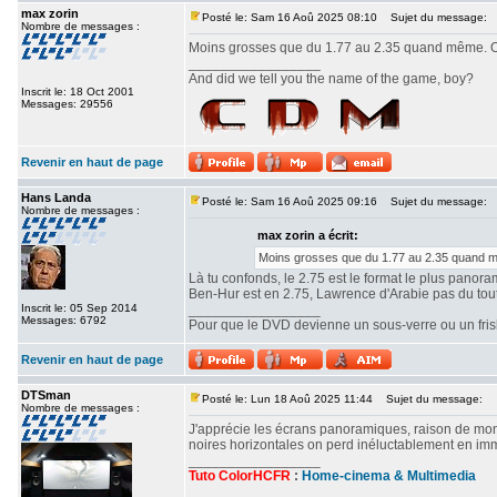
max zorin
Posté le: Sam 16 Aoû 2025 08:10
Sujet du message:
Nombre de messages :
Moins grosses que du 1.77 au 2.35 quand même. Ou
_________________
And did we tell you the name of the game, boy?
Inscrit le: 18 Oct 2001
Messages: 29556
Revenir en haut de page
Hans Landa
Posté le: Sam 16 Aoû 2025 09:16
Sujet du message:
Nombre de messages :
max zorin a écrit:
Moins grosses que du 1.77 au 2.35 quand mê
Là tu confonds, le 2.75 est le format le plus panor
Ben-Hur est en 2.75, Lawrence d'Arabie pas du tout. 
Inscrit le: 05 Sep 2014
_________________
Messages: 6792
Pour que le DVD devienne un sous-verre ou un frisbe
Revenir en haut de page
DTSman
Posté le: Lun 18 Aoû 2025 11:44
Sujet du message:
Nombre de messages :
J'apprécie les écrans panoramiques, raison de mon c
noires horizontales on perd inéluctablement en imm
_________________
Tuto ColorHCFR
:
Home-cinema & Multimedia