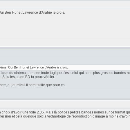
i Ben Hur et Lawrence d'Arabie je crois.
me. Oui Ben Hur et Lawrence d'Arabie je crois.
amique du cinéma, donc en toute logique c'est celui qui a les plus grosses bandes no
Si tu les as en BD tu peux vérifier.
e, aujourd'hui il serait utile que pour ça.
hoix d'avoir une toile 2.35. Mais là bof ces petites bandes noires sur ce format qu
ersion et cela quelque soit la technologie de reproduction d'image à moins d'avoi