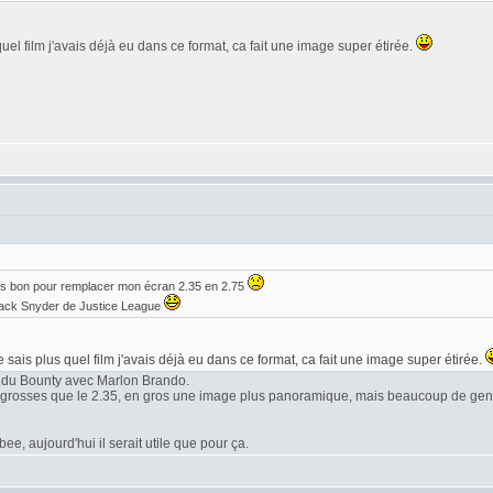
quel film j'avais déjà eu dans ce format, ca fait une image super étirée.
is bon pour remplacer mon écran 2.35 en 2.75
 Zack Snyder de Justice League
e sais plus quel film j'avais déjà eu dans ce format, ca fait une image super étirée.
 du Bounty avec Marlon Brando.
s grosses que le 2.35, en gros une image plus panoramique, mais beaucoup de gens
e, aujourd'hui il serait utile que pour ça.