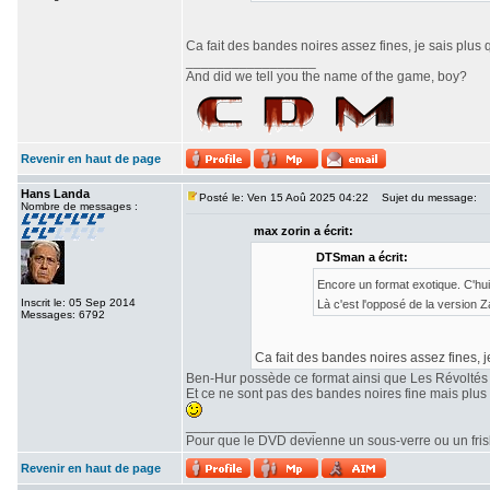
Ca fait des bandes noires assez fines, je sais plus 
_________________
And did we tell you the name of the game, boy?
Revenir en haut de page
Hans Landa
Posté le: Ven 15 Aoû 2025 04:22
Sujet du message:
Nombre de messages :
max zorin a écrit:
DTSman a écrit:
Encore un format exotique. C'hu
Inscrit le: 05 Sep 2014
Là c'est l'opposé de la version
Messages: 6792
Ca fait des bandes noires assez fines, j
Ben-Hur possède ce format ainsi que Les Révoltés
Et ce ne sont pas des bandes noires fine mais plu
_________________
Pour que le DVD devienne un sous-verre ou un frisbe
Revenir en haut de page