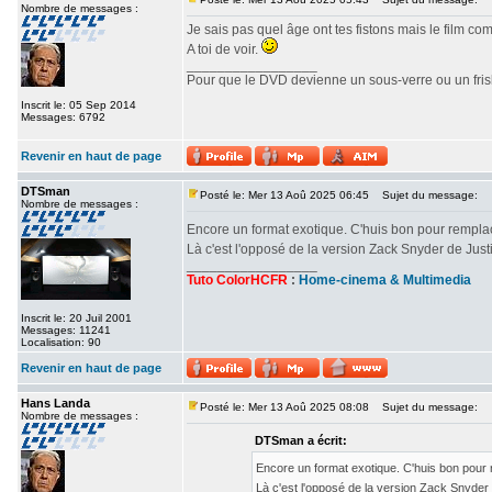
Nombre de messages :
Je sais pas quel âge ont tes fistons mais le film c
A toi de voir.
_________________
Pour que le DVD devienne un sous-verre ou un frisbe
Inscrit le: 05 Sep 2014
Messages: 6792
Revenir en haut de page
DTSman
Posté le: Mer 13 Aoû 2025 06:45
Sujet du message:
Nombre de messages :
Encore un format exotique. C'huis bon pour rempl
Là c'est l'opposé de la version Zack Snyder de Ju
_________________
Tuto ColorHCFR
:
Home-cinema & Multimedia
Inscrit le: 20 Juil 2001
Messages: 11241
Localisation: 90
Revenir en haut de page
Hans Landa
Posté le: Mer 13 Aoû 2025 08:08
Sujet du message:
Nombre de messages :
DTSman a écrit:
Encore un format exotique. C'huis bon pour
Là c'est l'opposé de la version Zack Snyde