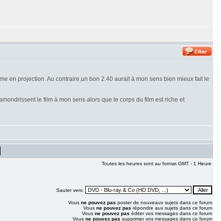
e en projection. Au contraire,un bon 2.40 aurait à mon sens bien mieux fait le
amondrissent le film à mon sens alors que le corps du film est riche et
Toutes les heures sont au format GMT - 1 Heure
Sauter vers:
Vous
ne pouvez pas
poster de nouveaux sujets dans ce forum
Vous
ne pouvez pas
répondre aux sujets dans ce forum
Vous
ne pouvez pas
éditer vos messages dans ce forum
Vous
ne pouvez pas
supprimer vos messages dans ce forum