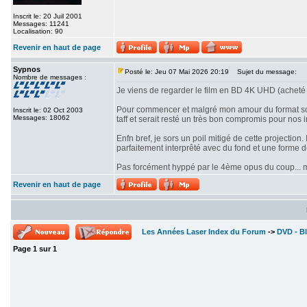
Inscrit le: 20 Juil 2001
Messages: 11241
Localisation: 90
Revenir en haut de page
Sypnos
Posté le: Jeu 07 Mai 2026 20:19
Sujet du message:
Nombre de messages :
Je viens de regarder le film en BD 4K UHD (acheté 
Pour commencer et malgré mon amour du format scope
Inscrit le: 02 Oct 2003
Messages: 18062
taff et serait resté un très bon compromis pour nos i
Enfn bref, je sors un poil mitigé de cette projectio
parfaitement interprêté avec du fond et une forme 
Pas forcément hyppé par le 4ème opus du coup... mê
Revenir en haut de page
Les Années Laser Index du Forum
->
DVD - Bl
Page
1
sur
1