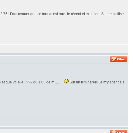
.75 ! Faut avouer que ce format est rare, le récent et excellent Sinner l'utilise
et que vois-je...??? du 1.85 de m.......!!!
Sur un film pareil! Je m'y attendais