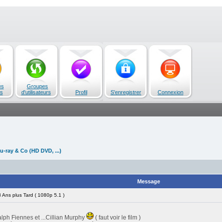
es
Groupes
s
d'utilisateurs
Profil
S'enregistrer
Connexion
u-ray & Co (HD DVD, ...)
Message
Ans plus Tard ( 1080p 5.1 )
ph Fiennes et ...Cillian Murphy
( faut voir le film )