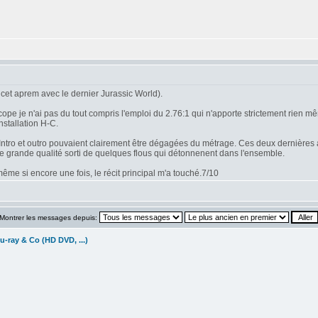
cet aprem avec le dernier Jurassic World).
 je n'ai pas du tout compris l'emploi du 2.76:1 qui n'apporte strictement rien mêm
nstallation H-C.
n. Intro et outro pouvaient clairement être dégagées du métrage. Ces deux dernières 
de grande qualité sorti de quelques flous qui détonnenent dans l'ensemble.
me si encore une fois, le récit principal m'a touché.7/10
Montrer les messages depuis:
u-ray & Co (HD DVD, ...)