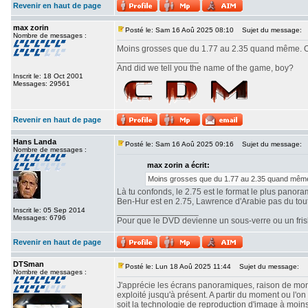
Revenir en haut de page
max zorin
Posté le: Sam 16 Aoû 2025 08:10
Sujet du message:
Nombre de messages :
Moins grosses que du 1.77 au 2.35 quand même. Ou
_________________
And did we tell you the name of the game, boy?
Inscrit le: 18 Oct 2001
Messages: 29561
Revenir en haut de page
Hans Landa
Posté le: Sam 16 Aoû 2025 09:16
Sujet du message:
Nombre de messages :
max zorin a écrit:
Moins grosses que du 1.77 au 2.35 quand même.
Là tu confonds, le 2.75 est le format le plus panor
Ben-Hur est en 2.75, Lawrence d'Arabie pas du tout. 
Inscrit le: 05 Sep 2014
_________________
Messages: 6796
Pour que le DVD devienne un sous-verre ou un frisbe
Revenir en haut de page
DTSman
Posté le: Lun 18 Aoû 2025 11:44
Sujet du message:
Nombre de messages :
J'apprécie les écrans panoramiques, raison de mon c
exploité jusqu'à présent. A partir du moment ou l'
soit la technologie de reproduction d'image à moin