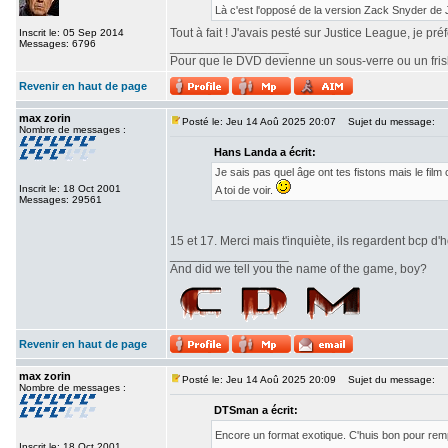
Là c'est l'opposé de la version Zack Snyder de
Tout à fait ! J'avais pesté sur Justice League, je pr
Inscrit le: 05 Sep 2014
Messages: 6796
_________________
Pour que le DVD devienne un sous-verre ou un frisbe
Revenir en haut de page
max zorin
Posté le: Jeu 14 Aoû 2025 20:07
Sujet du message:
Nombre de messages :
Hans Landa a écrit:
Je sais pas quel âge ont tes fistons mais le fi
Inscrit le: 18 Oct 2001
A toi de voir.
Messages: 29561
15 et 17. Merci mais t'inquiète, ils regardent bcp d'h
_________________
And did we tell you the name of the game, boy?
Revenir en haut de page
max zorin
Posté le: Jeu 14 Aoû 2025 20:09
Sujet du message:
Nombre de messages :
DTSman a écrit:
Encore un format exotique. C'huis bon pour re
Inscrit le: 18 Oct 2001