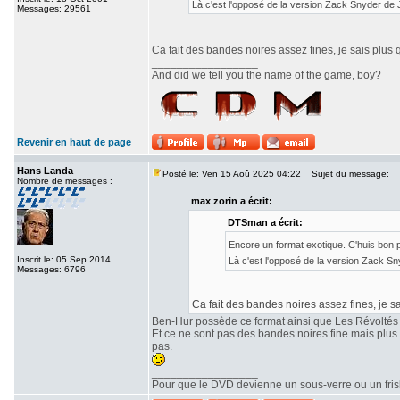
Là c'est l'opposé de la version Zack Snyder de
Messages: 29561
Ca fait des bandes noires assez fines, je sais plus 
_________________
And did we tell you the name of the game, boy?
Revenir en haut de page
Hans Landa
Posté le: Ven 15 Aoû 2025 04:22
Sujet du message:
Nombre de messages :
max zorin a écrit:
DTSman a écrit:
Encore un format exotique. C'huis bon
Inscrit le: 05 Sep 2014
Là c'est l'opposé de la version Zack S
Messages: 6796
Ca fait des bandes noires assez fines, je sa
Ben-Hur possède ce format ainsi que Les Révoltés
Et ce ne sont pas des bandes noires fine mais plu
pas.
_________________
Pour que le DVD devienne un sous-verre ou un frisbe