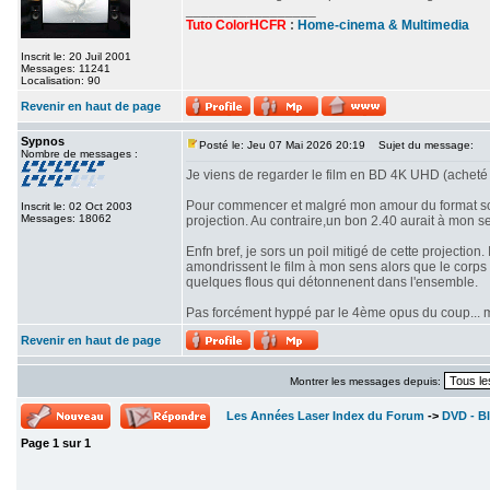
_________________
Tuto ColorHCFR
:
Home-cinema & Multimedia
Inscrit le: 20 Juil 2001
Messages: 11241
Localisation: 90
Revenir en haut de page
Sypnos
Posté le: Jeu 07 Mai 2026 20:19
Sujet du message:
Nombre de messages :
Je viens de regarder le film en BD 4K UHD (acheté 
Pour commencer et malgré mon amour du format scop
Inscrit le: 02 Oct 2003
Messages: 18062
projection. Au contraire,un bon 2.40 aurait à mon se
Enfn bref, je sors un poil mitigé de cette projectio
amondrissent le film à mon sens alors que le corps d
quelques flous qui détonnenent dans l'ensemble.
Pas forcément hyppé par le 4ème opus du coup... mê
Revenir en haut de page
Montrer les messages depuis:
Les Années Laser Index du Forum
->
DVD - Bl
Page
1
sur
1