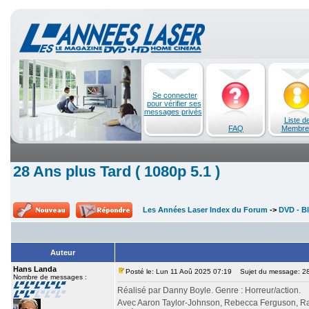
Se connecter
pour vérifier ses
messages privés
Liste d
FAQ
Membre
28 Ans plus Tard ( 1080p 5.1 )
Les Années Laser Index du Forum
->
DVD - Bl
Auteur
Hans Landa
Posté le: Lun 11 Aoû 2025 07:19
Sujet du message: 28 
Nombre de messages :
Réalisé par Danny Boyle. Genre : Horreur/action.
Avec Aaron Taylor-Johnson, Rebecca Ferguson, Ral