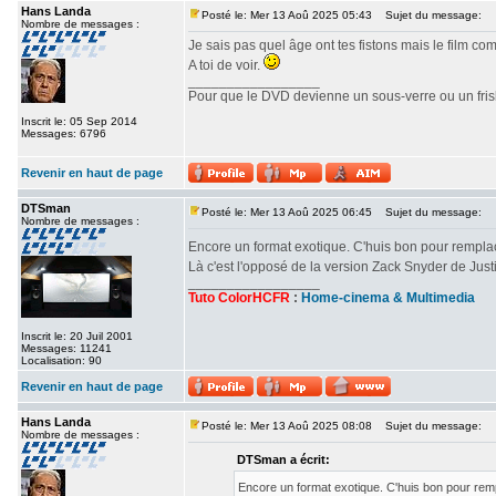
Hans Landa
Posté le: Mer 13 Aoû 2025 05:43
Sujet du message:
Nombre de messages :
Je sais pas quel âge ont tes fistons mais le film c
A toi de voir.
_________________
Pour que le DVD devienne un sous-verre ou un frisbe
Inscrit le: 05 Sep 2014
Messages: 6796
Revenir en haut de page
DTSman
Posté le: Mer 13 Aoû 2025 06:45
Sujet du message:
Nombre de messages :
Encore un format exotique. C'huis bon pour rempl
Là c'est l'opposé de la version Zack Snyder de Ju
_________________
Tuto ColorHCFR
:
Home-cinema & Multimedia
Inscrit le: 20 Juil 2001
Messages: 11241
Localisation: 90
Revenir en haut de page
Hans Landa
Posté le: Mer 13 Aoû 2025 08:08
Sujet du message:
Nombre de messages :
DTSman a écrit:
Encore un format exotique. C'huis bon pour re