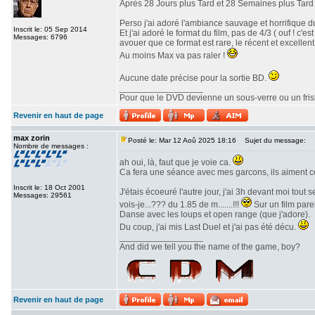
Après 28 Jours plus Tard et 28 Semaines plus Tard v
Perso j'ai adoré l'ambiance sauvage et horrifique du
Inscrit le: 05 Sep 2014
Et j'ai adoré le format du film, pas de 4/3 ( ouf ! c
Messages: 6796
avouer que ce format est rare, le récent et excellent 
Au moins Max va pas raler !
Aucune date précise pour la sortie BD.
_________________
Pour que le DVD devienne un sous-verre ou un frisbe
Revenir en haut de page
max zorin
Posté le: Mar 12 Aoû 2025 18:16
Sujet du message:
Nombre de messages :
ah oui, là, faut que je voie ca.
Ca fera une séance avec mes garcons, ils aiment c
Inscrit le: 18 Oct 2001
J'étais écoeuré l'autre jour, j'ai 3h devant moi tout
Messages: 29561
vois-je...??? du 1.85 de m.......!!!
Sur un film parei
Danse avec les loups et open range (que j'adore).
Du coup, j'ai mis Last Duel et j'ai pas été décu.
_________________
And did we tell you the name of the game, boy?
Revenir en haut de page