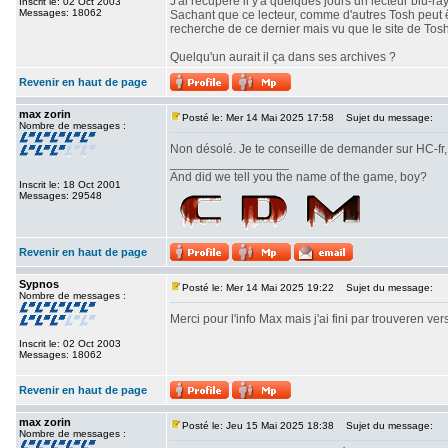
J'ai récupéré il y'a quelques jours un lecteur blu
Inscrit le: 02 Oct 2003
Messages: 18062
Sachant que ce lecteur, comme d'autres Tosh peut êt
recherche de ce dernier mais vu que le site de Tosh
Quelqu'un aurait il ça dans ses archives ?
Revenir en haut de page
max zorin
Posté le: Mer 14 Mai 2025 17:58
Sujet du message:
Nombre de messages :
Non désolé. Je te conseille de demander sur HC-fr,
_________________
And did we tell you the name of the game, boy?
Inscrit le: 18 Oct 2001
Messages: 29548
Revenir en haut de page
Sypnos
Posté le: Mer 14 Mai 2025 19:22
Sujet du message:
Nombre de messages :
Merci pour l'info Max mais j'ai fini par trouveren ve
Inscrit le: 02 Oct 2003
Messages: 18062
Revenir en haut de page
max zorin
Posté le: Jeu 15 Mai 2025 18:38
Sujet du message:
Nombre de messages :