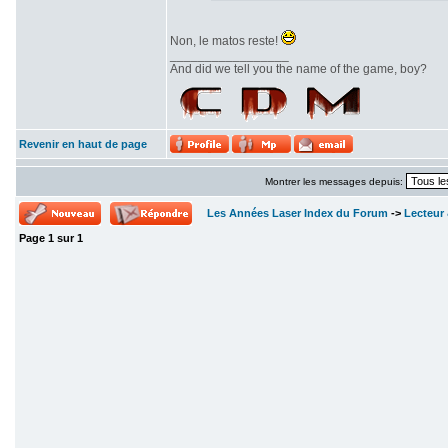
Non, le matos reste!
_________________
And did we tell you the name of the game, boy?
Revenir en haut de page
Montrer les messages depuis:
Les Années Laser Index du Forum
->
Lecteur 
Page
1
sur
1