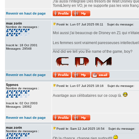
J'ai aussi l'intégrale Des trésors de Walt Disney que
Tom&Jerry en VO, je ne supporte pas les voix franç
Revenir en haut de page
max zorin
Posté le: Lun 07 Juil 2025 06:11
Sujet du message:
Nombre de messages :
Moi aussi j'ai beaucoup de Disney en Z1 qui n'étai
Les femmes sont vraiment paresseuses intellectuell
Inscrit le: 18 Oct 2001
_________________
Messages: 29548
And did we tell you the name of the game, boy?
Revenir en haut de page
Sypnos
Posté le: Lun 07 Juil 2025 18:16
Sujet du message:
Nombre de messages :
Avantage aux célibataires sur ce coup là.
Inscrit le: 02 Oct 2003
Messages: 18062
Revenir en haut de page
max zorin
Posté le: Sam 12 Juil 2025 16:54
Sujet du message:
Nombre de messages :
Oh la chance, change rien surtout!!!