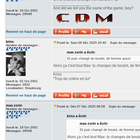
_________________
And did we tell you the name of the game, boy?
Inscrit le: 18 Oct 2001
Messages: 29548
Revenir en haut de page
kriss
Posté le: Sam 06 Déc 2025 20:40
Sujet du message:
Nombre de messages :
max zorin a écrit:
Et puis changé de boulot, de femme aussi
Alors ça c'est tout Max: tu changes de boulot, de
_________________
Kriss
"Trop de colère en lui"
Inscrit le: 02 Oct 2001
Messages: 2832
Localisation: Strasbourg
Revenir en haut de page
max zorin
Posté le: Dim 07 Déc 2025 08:59
Sujet du message:
Nombre de messages :
kriss a écrit:
max zorin a écrit:
Inscrit le: 18 Oct 2001
Et puis changé de boulot, de femme aus
Messages: 29548
Alors ça c'est tout Max: tu changes de bo