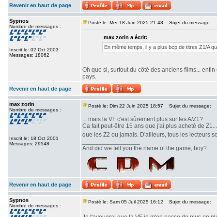
Revenir en haut de page
Sypnos
Posté le: Mer 18 Juin 2025 21:48
Sujet du message:
Nombre de messages :
max zorin a écrit:
En même temps, il y a plus bcp de titres Z1/A qui
Inscrit le: 02 Oct 2003
Messages: 18062
Oh que si, surtout du côté des anciens films... en
pays.
Revenir en haut de page
max zorin
Posté le: Dim 22 Juin 2025 18:57
Sujet du message:
Nombre de messages :
... mais la VF c'est sûrement plus sur les A/Z1?
Ca fait peut-être 15 ans que j'ai plus acheté de Z1.
que les Z2 ou jamais. D'ailleurs, tous les lecteurs 
Inscrit le: 18 Oct 2001
_________________
Messages: 29548
And did we tell you the name of the game, boy?
Revenir en haut de page
Sypnos
Posté le: Sam 05 Juil 2025 16:12
Sujet du message:
Nombre de messages :