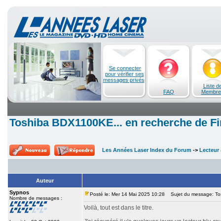
Se connecter
pour vérifier ses
messages privés
Liste d
FAQ
Membre
Toshiba BDX1100KE... en recherche de F
Les Années Laser Index du Forum
->
Lecteur 
Auteur
Sypnos
Posté le: Mer 14 Mai 2025 10:28
Sujet du message: Tos
Nombre de messages :
Voilà, tout est dans le titre.