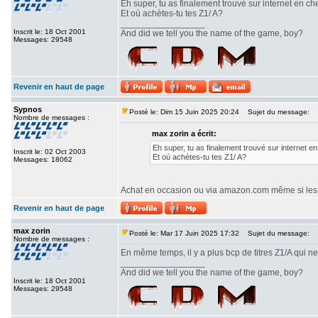
Eh super, tu as finalement trouvé sur internet en c
Et où achètes-tu tes Z1/ A?
_________________
Inscrit le: 18 Oct 2001
And did we tell you the name of the game, boy?
Messages: 29548
Revenir en haut de page
Sypnos
Posté le: Dim 15 Juin 2025 20:24
Sujet du message:
Nombre de messages :
max zorin a écrit:
Eh super, tu as finalement trouvé sur internet e
Inscrit le: 02 Oct 2003
Et où achètes-tu tes Z1/ A?
Messages: 18062
Achat en occasion ou via amazon.com même si les ta
Revenir en haut de page
max zorin
Posté le: Mar 17 Juin 2025 17:32
Sujet du message:
Nombre de messages :
En même temps, il y a plus bcp de titres Z1/A qui ne 
_________________
And did we tell you the name of the game, boy?
Inscrit le: 18 Oct 2001
Messages: 29548