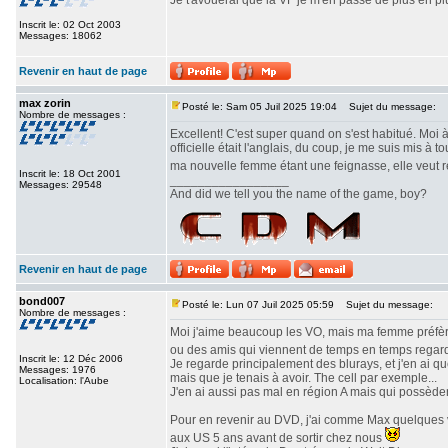
Je t'avouerai que la VF je m'en passe de plus en pl
Inscrit le: 02 Oct 2003
Messages: 18062
Revenir en haut de page
max zorin
Posté le: Sam 05 Juil 2025 19:04
Sujet du message:
Nombre de messages :
Excellent! C'est super quand on s'est habitué. Moi à
officielle était l'anglais, du coup, je me suis mis à
ma nouvelle femme étant une feignasse, elle veut r
Inscrit le: 18 Oct 2001
_________________
Messages: 29548
And did we tell you the name of the game, boy?
Revenir en haut de page
bond007
Posté le: Lun 07 Juil 2025 05:59
Sujet du message:
Nombre de messages :
Moi j'aime beaucoup les VO, mais ma femme préfère l
ou des amis qui viennent de temps en temps regar
Inscrit le: 12 Déc 2006
Je regarde principalement des blurays, et j'en ai qu
Messages: 1976
mais que je tenais à avoir. The cell par exemple...
Localisation: l'Aube
J'en ai aussi pas mal en région A mais qui possède
Pour en revenir au DVD, j'ai comme Max quelques v
aux US 5 ans avant de sortir chez nous