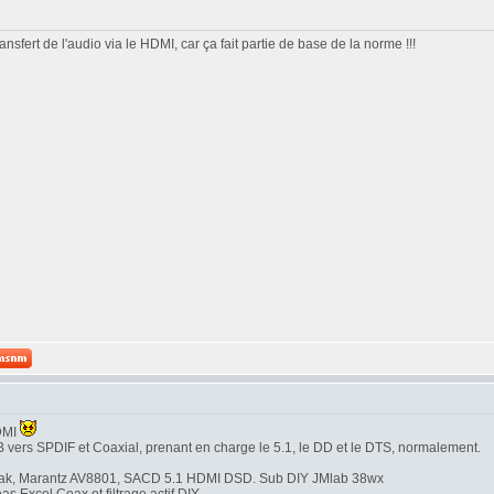
nsfert de l'audio via le HDMI, car ça fait partie de base de la norme !!!
HDMI
B vers SPDIF et Coaxial, prenant en charge le 5.1, le DD et le DTS, normalement.
ak, Marantz AV8801, SACD 5.1 HDMI DSD. Sub DIY JMlab 38wx