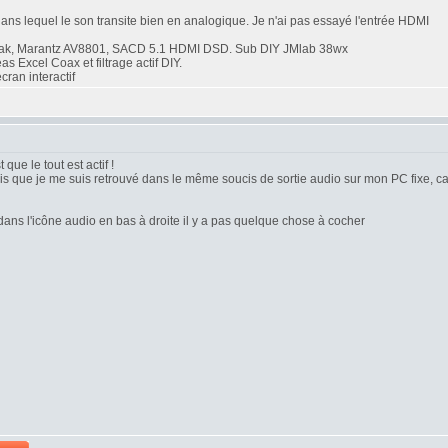
 dans lequel le son transite bien en analogique. Je n'ai pas essayé l'entrée HDMI
ak, Marantz AV8801, SACD 5.1 HDMI DSD. Sub DIY JMlab 38wx
Excel Coax et filtrage actif DIY.
ran interactif
que le tout est actif !
 sais que je me suis retrouvé dans le même soucis de sortie audio sur mon PC fixe, c
 dans l'icône audio en bas à droite il y a pas quelque chose à cocher