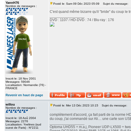
YannH76
Posté le: Sam 09 Déc 2023 05:09
Sujet du message:
Nombre de messages :
C'est quand même bizarre qu'il "bride" du coup le tra
_________________
DVD : 1107 / HD-DVD : 74 / Blu-ray : 176
Inscrit le: 18 Nov 2001
Messages: 59046
Localisation: Normandie (76) -
FRANCE
Revenir en haut de page
willou
Posté le: Mer 13 Déc 2023 10:15
Sujet du message:
Nombre de messages :
complètement d'accord, ça fait parti de la norme 
Inscrit le: 18 Aoû 2004
du coup, j'ai commandé sur Ali.... une carte son US
Messages: 2276
_________________
Localisation: Yvelines (sud
Optoma UHD55 + m.a.j, Pioneer UDP-LX500 + twe
ouest de Paris) : N°2211