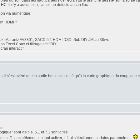
bien du son dans les haut parleurs de l'écran (si je branche des HP sur la sortie ca
 HC, il n'y a aucun son, l'ampli ne détecte aucun flux.
 son via numérique.
 en HDMI ?
ak, Marantz AV8801, SACD 5.1 HDMI DSD. Sub DIY JMlab 38wx
Excel Coax et filtrage actif DIY.
ran interactif
il s'est avéré que la sortie hdmi n'est relié qu'à la carte graphique du coup, aucun fl
ur.
gique" sont visible. 5.1 et 7.1 sont grisé
e suffit pas bêtement de tout activer, il faut sélectionner certains paramètres...