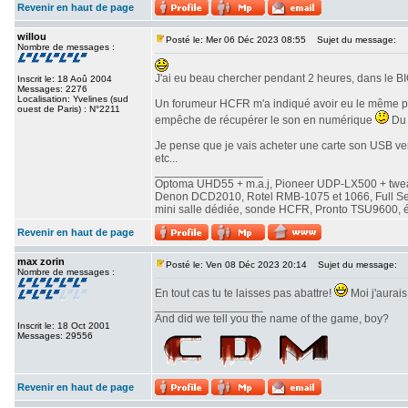
Revenir en haut de page
willou
Posté le: Mer 06 Déc 2023 08:55
Sujet du message:
Nombre de messages :
J'ai eu beau chercher pendant 2 heures, dans le BI
Inscrit le: 18 Aoû 2004
Messages: 2276
Localisation: Yvelines (sud
Un forumeur HCFR m'a indiqué avoir eu le même prob
ouest de Paris) : N°2211
empêche de récupérer le son en numérique
Du c
Je pense que je vais acheter une carte son USB ver
etc...
_________________
Optoma UHD55 + m.a.j, Pioneer UDP-LX500 + twe
Denon DCD2010, Rotel RMB-1075 et 1066, Full Seas 
mini salle dédiée, sonde HCFR, Pronto TSU9600, éc
Revenir en haut de page
max zorin
Posté le: Ven 08 Déc 2023 20:14
Sujet du message:
Nombre de messages :
En tout cas tu te laisses pas abattre!
Moi j'aurais
_________________
And did we tell you the name of the game, boy?
Inscrit le: 18 Oct 2001
Messages: 29556
Revenir en haut de page