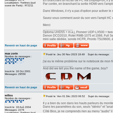
En branchant un écran de PC via DisplayPort, il y a 
Localisation: Yvelines (sud
Par contre, en branchant la sortie HDMI vers l'ampli
ouest de Paris) : N°2211
Dans Windows, il n'y a pas d'option pour activer le
Savez-vous comment avoir du son vers l'ampli HC
Merci
_________________
Optoma UHD55 + m.a.j, Pioneer UDP-LX500 + twe
Denon DCD2010, Rotel RMB-1075 et 1066, Full Seas 
mini salle dédiée, sonde HCFR, Pronto TSU9600, éc
Revenir en haut de page
max zorin
Posté le: Jeu 30 Nov 2023 18:49
Sujet du message:
Nombre de messages :
j'ai eu le même problème sur le notebook de mon fils, 
_________________
And did we tell you the name of the game, boy?
Inscrit le: 18 Oct 2001
Messages: 29556
Revenir en haut de page
willou
Posté le: Ven 01 Déc 2023 06:52
Sujet du message:
Nombre de messages :
Il y a bien du son dans les hauts parleurs du monite
Dans les paramètres du son, seuls "stéréo" et "analo
Inscrit le: 18 Aoû 2004
Messages: 2276
Côté Bios, je ne comprends rien au menu "audio" il n
Localisation: Yvelines (sud