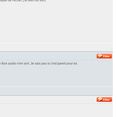
sque de l'écran, j'ai bien du son)
uix audio n'en sort. Je sais pas si c'est pareil pour toi.