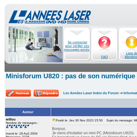
Se connecter
pour vérifier ses
messages privés
Liste d
FAQ
Membre
Minisforum U820 : pas de son numérique
Les Années Laser Index du Forum
->
Informa
Auteur
willou
Posté le: Jeu 30 Nov 2023 15:50
Sujet du message: Min
Nombre de messages :
Bonjour,
Je viens d'installer un mini PC (Minisforum U820).
Inscrit le: 18 Aoû 2004
Messages: 2276