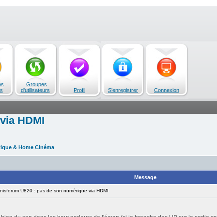
es
Groupes
s
d'utilisateurs
Profil
S'enregistrer
Connexion
 via HDMI
tique & Home Cinéma
Message
isforum U820 : pas de son numérique via HDMI