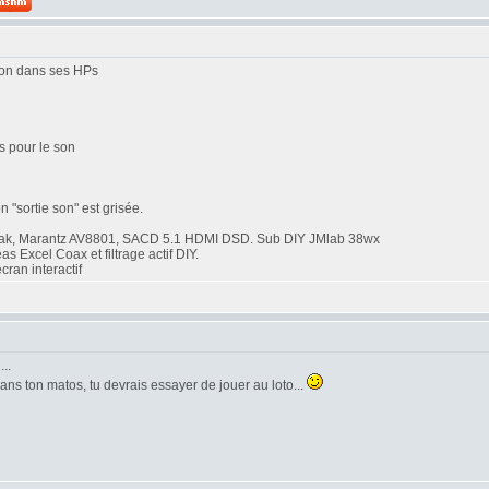
 son dans ses HPs
es pour le son
n "sortie son" est grisée.
ak, Marantz AV8801, SACD 5.1 HDMI DSD. Sub DIY JMlab 38wx
Excel Coax et filtrage actif DIY.
ran interactif
..
dans ton matos, tu devrais essayer de jouer au loto...