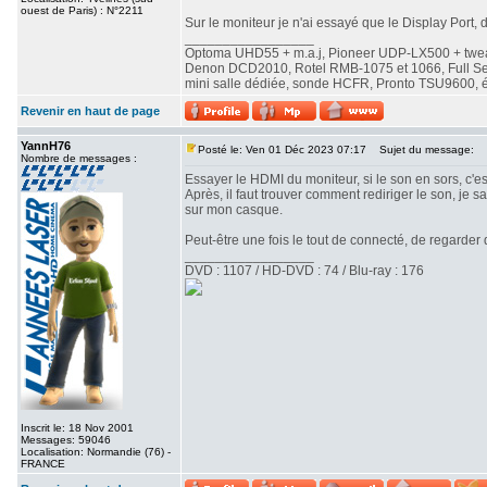
ouest de Paris) : N°2211
Sur le moniteur je n'ai essayé que le Display Port,
_________________
Optoma UHD55 + m.a.j, Pioneer UDP-LX500 + twe
Denon DCD2010, Rotel RMB-1075 et 1066, Full Seas 
mini salle dédiée, sonde HCFR, Pronto TSU9600, éc
Revenir en haut de page
YannH76
Posté le: Ven 01 Déc 2023 07:17
Sujet du message:
Nombre de messages :
Essayer le HDMI du moniteur, si le son en sors, c'est 
Après, il faut trouver comment rediriger le son, je
sur mon casque.
Peut-être une fois le tout de connecté, de regarder
_________________
DVD : 1107 / HD-DVD : 74 / Blu-ray : 176
Inscrit le: 18 Nov 2001
Messages: 59046
Localisation: Normandie (76) -
FRANCE