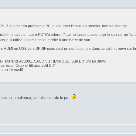
OS, à allumer en premier le PC, ou allumer l'ampli en premier, rien ne change.
lème avec un autre PC "Minisforum" qui ne laisse passer que le son stéréo "analogi
oup, il utilise la sortie casque relié à une barre de son.
s HDMI ou USB vers SPDIF mais c'est un peu la jungle dans ce qu'on trouve sur Inte
ak, Marantz AV8801, SACD 5.1 HDMI DSD. Sub DIY JMlab 38wx
Excel Coax et filtrage actif DIY.
ran interactif
 pas eu la patience, j'aurais bazardé le pc...