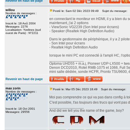
Revenir en haut de page
willou
Posté le: Sam 02 Déc 2023 09:49
Sujet du message:
Nombre de messages :
en connectant le moniteur en HDMI, il y a bien du
maintenant, j'ai 2 options
Inscrit le: 18 Aoû 2004
Messages: 2276
- ViewSonic VG2239 (Son Intel pour écrans)
Localisation: Yvelines (sud
- Speaker (Realtek High Definition Audio)
ouest de Paris) : N°2211
Dans le gestionnaire de périphérique, il y a 2 pilot
- Son Intel pour écrans
- Realtek High Definition Audio
lorsque le mini PC est connecté à l'ampli HC, l'optio
_________________
Optoma UHD55 + m.a.j, Pioneer UDP-LX500 + twe
Denon DCD2010, Rotel RMB-1075 et 1066, Full Seas 
mini salle dédiée, sonde HCFR, Pronto TSU9600, éc
Revenir en haut de page
max zorin
Posté le: Mar 05 Déc 2023 18:49
Sujet du message:
Nombre de messages :
Moi pas comprendre ce qui va pas dans config à toi.
C'est possible, t'as toujours des trucs qui vont pas 
_________________
Inscrit le: 18 Oct 2001
And did we tell you the name of the game, boy?
Messages: 29556