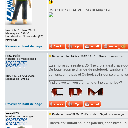
_________________
DVD : 1107 / HD-DVD : 74 / Blu-ray : 176
Inscrit le: 18 Nov 2001
Messages: 59046
Localisation: Normandie (76) -
FRANCE
Revenir en haut de page
max zorin
Posté le: Ven 29 Mai 2015 17:13
Sujet du message:
Nombre de messages :
Euh moi je suis resté à DX 9 je crois, c'est grave d
De toute facon je change de notebook (windows 7) au
qui fonctionne pas et Outlook 2013 qui se plante to
Inscrit le: 18 Oct 2001
_________________
Messages: 29551
And did we tell you the name of the game, boy?
Revenir en haut de page
YannH76
Posté le: Sam 30 Mai 2015 05:47
Sujet du message:
Nombre de messages :
DirectX est surtout pour les joueurs, donc niveau b
_________________