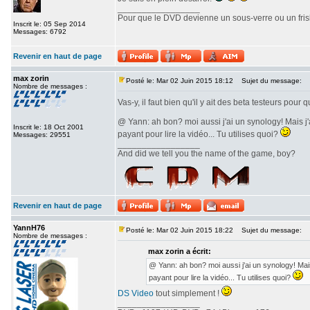
_________________
Pour que le DVD devienne un sous-verre ou un frisbe
Inscrit le: 05 Sep 2014
Messages: 6792
Revenir en haut de page
max zorin
Posté le: Mar 02 Juin 2015 18:12
Sujet du message:
Nombre de messages :
Vas-y, il faut bien qu'il y ait des beta testeurs pour
@ Yann: ah bon? moi aussi j'ai un synology! Mais j'
Inscrit le: 18 Oct 2001
payant pour lire la vidéo... Tu utilises quoi?
Messages: 29551
_________________
And did we tell you the name of the game, boy?
Revenir en haut de page
YannH76
Posté le: Mar 02 Juin 2015 18:22
Sujet du message:
Nombre de messages :
max zorin a écrit:
@ Yann: ah bon? moi aussi j'ai un synology! Mais
payant pour lire la vidéo... Tu utilises quoi?
DS Video
tout simplement !
_________________