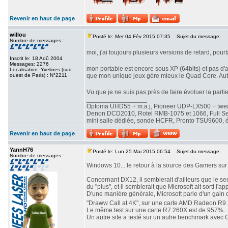
Revenir en haut de page
willou
Posté le: Mer 04 Fév 2015 07:35
Sujet du message:
Nombre de messages :
moi, j'ai toujours plusieurs versions de retard, pourt
Inscrit le: 18 Aoû 2004
Messages: 2276
mon portable est encore sous XP (64bits) et pas d'a
Localisation: Yvelines (sud
ouest de Paris) : N°2211
que mon unique jeux gère mieux le Quad Core. Aut
Vu que je ne suis pas près de faire évoluer la partie
_________________
Optoma UHD55 + m.a.j, Pioneer UDP-LX500 + twe
Denon DCD2010, Rotel RMB-1075 et 1066, Full Seas 
mini salle dédiée, sonde HCFR, Pronto TSU9600, éc
Revenir en haut de page
YannH76
Posté le: Lun 25 Mai 2015 06:54
Sujet du message:
Nombre de messages :
Windows 10... le retour à la source des Gamers su
Concernant DX12, il semblerait d'ailleurs que le se
du "plus", et il semblerait que Microsoft ait sorti l'a
D'une manière générale, Microsoft parle d'un gain 
"Draww Call at 4K", sur une carte AMD Radeon R9 2
Le même test sur une carte R7 260X est de 957%...
Un autre site a testé sur un autre benchmark avec G