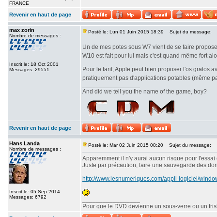
FRANCE
Revenir en haut de page
max zorin
Posté le: Lun 01 Juin 2015 18:39
Sujet du message:
Nombre de messages :
Un de mes potes sous W7 vient de se faire propose
W10 est fait pour lui mais c'est quand même fort alor
Inscrit le: 18 Oct 2001
Pour le tarif, Apple peut bien proposer l'os gratos
Messages: 29551
pratiquement pas d'applications potables (même pas 
_________________
And did we tell you the name of the game, boy?
Revenir en haut de page
Hans Landa
Posté le: Mar 02 Juin 2015 08:20
Sujet du message:
Nombre de messages :
Apparemment il n'y aurai aucun risque pour l'essai
Juste par précaution, faire une sauvegarde des do
http://www.lesnumeriques.com/appli-logiciel/windo
Inscrit le: 05 Sep 2014
Messages: 6792
_________________
Pour que le DVD devienne un sous-verre ou un frisbe