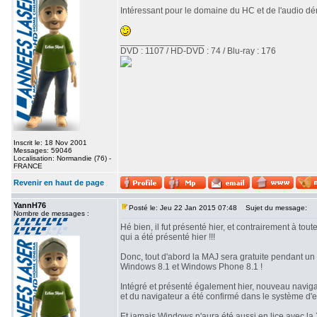
Intéressant pour le domaine du HC et de l'audio dém
_________________
DVD : 1107 / HD-DVD : 74 / Blu-ray : 176
Inscrit le: 18 Nov 2001
Messages: 59046
Localisation: Normandie (76) -
FRANCE
Revenir en haut de page
YannH76
Posté le: Jeu 22 Jan 2015 07:48
Sujet du message:
Nombre de messages :
Hé bien, il fut présenté hier, et contrairement à tou
qui a été présenté hier !!!
Donc, tout d'abord la MAJ sera gratuite pendant un 
Windows 8.1 et Windows Phone 8.1 !
Intégré et présenté également hier, nouveau naviga
et du navigateur a été confirmé dans le système d'e
Et jamais Windows n'aura été aussi en lice avec la 