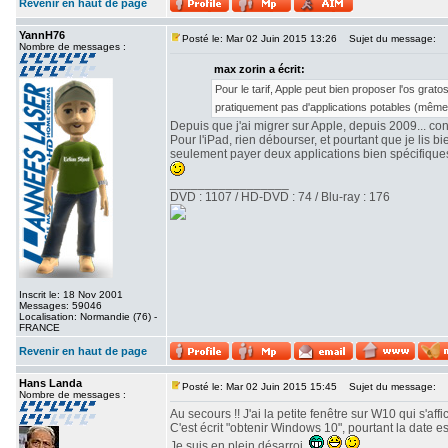
Revenir en haut de page
YannH76
Posté le: Mar 02 Juin 2015 13:26
Sujet du message:
Nombre de messages :
max zorin a écrit:
Pour le tarif, Apple peut bien proposer l'os gra
pratiquement pas d'applications potables (même p
Depuis que j'ai migrer sur Apple, depuis 2009... con
Pour l'iPad, rien débourser, et pourtant que je lis 
seulement payer deux applications bien spécifiques,
_________________
DVD : 1107 / HD-DVD : 74 / Blu-ray : 176
Inscrit le: 18 Nov 2001
Messages: 59046
Localisation: Normandie (76) -
FRANCE
Revenir en haut de page
Hans Landa
Posté le: Mar 02 Juin 2015 15:45
Sujet du message:
Nombre de messages :
Au secours !! J'ai la petite fenêtre sur W10 qui s'aff
C'est écrit "obtenir Windows 10", pourtant la date est 
Je suis en plein désarroi.