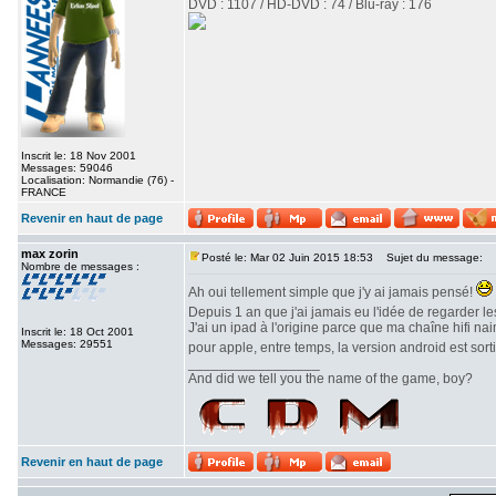
DVD : 1107 / HD-DVD : 74 / Blu-ray : 176
Inscrit le: 18 Nov 2001
Messages: 59046
Localisation: Normandie (76) -
FRANCE
Revenir en haut de page
max zorin
Posté le: Mar 02 Juin 2015 18:53
Sujet du message:
Nombre de messages :
Ah oui tellement simple que j'y ai jamais pensé!
Depuis 1 an que j'ai jamais eu l'idée de regarder l
J'ai un ipad à l'origine parce que ma chaîne hifi 
Inscrit le: 18 Oct 2001
Messages: 29551
pour apple, entre temps, la version android est sort
_________________
And did we tell you the name of the game, boy?
Revenir en haut de page