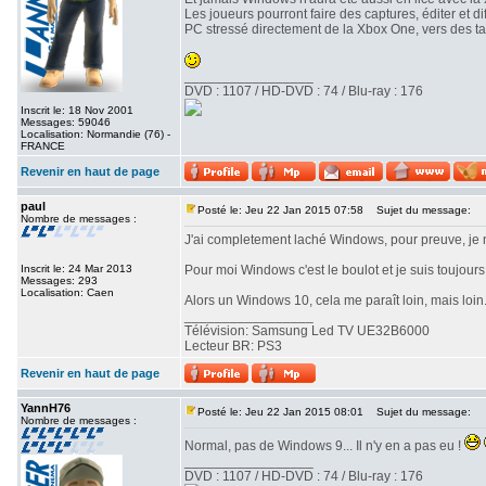
Les joueurs pourront faire des captures, éditer et 
PC stressé directement de la Xbox One, vers des t
_________________
DVD : 1107 / HD-DVD : 74 / Blu-ray : 176
Inscrit le: 18 Nov 2001
Messages: 59046
Localisation: Normandie (76) -
FRANCE
Revenir en haut de page
paul
Posté le: Jeu 22 Jan 2015 07:58
Sujet du message:
Nombre de messages :
J'ai completement laché Windows, pour preuve, je 
Inscrit le: 24 Mar 2013
Pour moi Windows c'est le boulot et je suis toujour
Messages: 293
Localisation: Caen
Alors un Windows 10, cela me paraît loin, mais loin.
_________________
Télévision: Samsung Led TV UE32B6000
Lecteur BR: PS3
Revenir en haut de page
YannH76
Posté le: Jeu 22 Jan 2015 08:01
Sujet du message:
Nombre de messages :
Normal, pas de Windows 9... Il n'y en a pas eu !
_________________
DVD : 1107 / HD-DVD : 74 / Blu-ray : 176