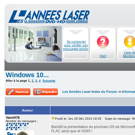
Se connecter
pour vérifier ses
messages privés
Liste d
FAQ
Membre
Windows 10...
Aller à la page
1
,
2
,
3
,
4
Suivante
Les Années Laser Index du Forum
->
Informa
Auteur
YannH76
Posté le: Jeu 18 Déc 2014 19:29
Sujet du message: Wi
Nombre de messages :
Bientôt la présentation du prochain OS de Microsoft
FLAC ainsi que le H265 !