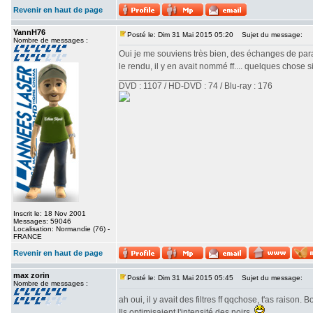
Revenir en haut de page
YannH76
Posté le: Dim 31 Mai 2015 05:20
Sujet du message:
Nombre de messages :
Oui je me souviens très bien, des échanges de para
le rendu, il y en avait nommé ff.... quelques chose 
_________________
DVD : 1107 / HD-DVD : 74 / Blu-ray : 176
Inscrit le: 18 Nov 2001
Messages: 59046
Localisation: Normandie (76) -
FRANCE
Revenir en haut de page
max zorin
Posté le: Dim 31 Mai 2015 05:45
Sujet du message:
Nombre de messages :
ah oui, il y avait des filtres ff qqchose, t'as raison
Ils optimisaient l'intensité des noirs.