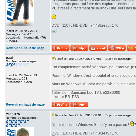
Les joueurs pourront faire des captures, éditer et 
PC stressé directement de la Xbox One, vers des t
_________________
DVD : 1107 / HD-DVD : 74 / Blu-ray : 176
Inscrit le: 18 Nov 2001
Messages: 59047
Localisation: Normandie (76) -
FRANCE
Revenir en haut de page
paul
Posté le: Jeu 22 Jan 2015 07:58
Sujet du message:
Nombre de messages :
J'ai completement laché Windows, pour preuve, je 
Inscrit le: 24 Mar 2013
Pour moi Windows c'est le boulot et je suis toujour
Messages: 293
Localisation: Caen
Alors un Windows 10, cela me paraît loin, mais loin.
_________________
Télévision: Samsung Led TV UE32B6000
Lecteur BR: PS3
Revenir en haut de page
YannH76
Posté le: Jeu 22 Jan 2015 08:01
Sujet du message:
Nombre de messages :
Normal, pas de Windows 9... Il n'y en a pas eu !
_________________
DVD : 1107 / HD-DVD : 74 / Blu-ray : 176