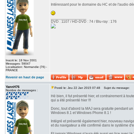
Intéressant pour le domaine du HC et de l'audio dém
_________________
DVD : 1107 / HD-DVD : 74 / Blu-ray : 176
Inscrit le: 18 Nov 2001
Messages: 59047
Localisation: Normandie (76) -
FRANCE
Revenir en haut de page
YannH76
Posté le: Jeu 22 Jan 2015 07:48
Sujet du message:
Nombre de messages :
Hé bien, il fut présenté hier, et contrairement à tou
qui a été présenté hier !!!
Donc, tout d'abord la MAJ sera gratuite pendant un 
Windows 8.1 et Windows Phone 8.1 !
Intégré et présenté également hier, nouveau naviga
et du navigateur a été confirmé dans le système d'e
Et jamais Windows n'aura été aussi en lice avec la 