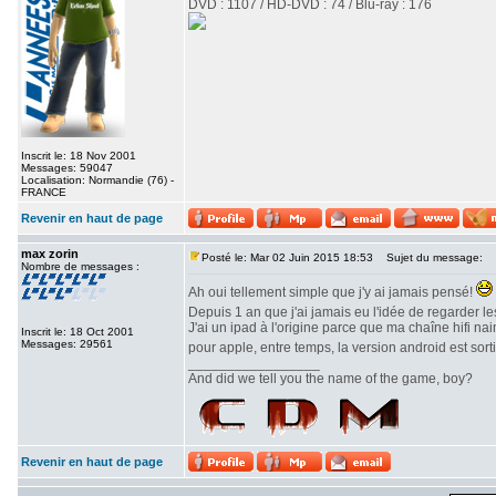
DVD : 1107 / HD-DVD : 74 / Blu-ray : 176
Inscrit le: 18 Nov 2001
Messages: 59047
Localisation: Normandie (76) -
FRANCE
Revenir en haut de page
max zorin
Posté le: Mar 02 Juin 2015 18:53
Sujet du message:
Nombre de messages :
Ah oui tellement simple que j'y ai jamais pensé!
Depuis 1 an que j'ai jamais eu l'idée de regarder l
J'ai un ipad à l'origine parce que ma chaîne hifi 
Inscrit le: 18 Oct 2001
Messages: 29561
pour apple, entre temps, la version android est sort
_________________
And did we tell you the name of the game, boy?
Revenir en haut de page