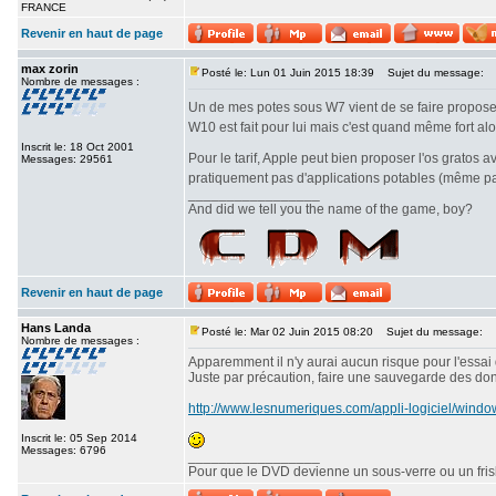
FRANCE
Revenir en haut de page
max zorin
Posté le: Lun 01 Juin 2015 18:39
Sujet du message:
Nombre de messages :
Un de mes potes sous W7 vient de se faire propose
W10 est fait pour lui mais c'est quand même fort alor
Inscrit le: 18 Oct 2001
Pour le tarif, Apple peut bien proposer l'os gratos
Messages: 29561
pratiquement pas d'applications potables (même pas 
_________________
And did we tell you the name of the game, boy?
Revenir en haut de page
Hans Landa
Posté le: Mar 02 Juin 2015 08:20
Sujet du message:
Nombre de messages :
Apparemment il n'y aurai aucun risque pour l'essai
Juste par précaution, faire une sauvegarde des do
http://www.lesnumeriques.com/appli-logiciel/windo
Inscrit le: 05 Sep 2014
Messages: 6796
_________________
Pour que le DVD devienne un sous-verre ou un frisbe