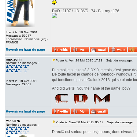
_________________
DVD : 1107 / HD-DVD : 74 / Blu-ray : 176
Inscrit le: 18 Nov 2001
Messages: 59047
Localisation: Normandie (76) -
FRANCE
Revenir en haut de page
max zorin
Posté le: Ven 29 Mai 2015 17:13
Sujet du message:
Nombre de messages :
Euh moi je suis resté à DX 9 je crois, c'est grave d
De toute facon je change de notebook (windows 7) au
qui fonctionne pas et Outlook 2013 qui se plante to
Inscrit le: 18 Oct 2001
_________________
Messages: 29561
And did we tell you the name of the game, boy?
Revenir en haut de page
YannH76
Posté le: Sam 30 Mai 2015 05:47
Sujet du message:
Nombre de messages :
DirectX est surtout pour les joueurs, donc niveau b
_________________