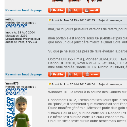
Revenir en haut de page
willou
Posté le: Mer 04 Fév 2015 07:35
Sujet du message:
Nombre de messages :
moi, j'ai toujours plusieurs versions de retard, pourt
Inscrit le: 18 Aoû 2004
Messages: 2276
mon portable est encore sous XP (64bits) et pas d'a
Localisation: Yvelines (sud
ouest de Paris) : N°2211
que mon unique jeux gère mieux le Quad Core. Aut
Vu que je ne suis pas près de faire évoluer la partie
_________________
Optoma UHD55 + m.a.j, Pioneer UDP-LX500 + twe
Denon DCD2010, Rotel RMB-1075 et 1066, Full Seas 
mini salle dédiée, sonde HCFR, Pronto TSU9600, éc
Revenir en haut de page
YannH76
Posté le: Lun 25 Mai 2015 06:54
Sujet du message:
Nombre de messages :
Windows 10... le retour à la source des Gamers su
Concernant DX12, il semblerait d'ailleurs que le se
du "plus", et il semblerait que Microsoft ait sorti l'a
D'une manière générale, Microsoft parle d'un gain 
"Draww Call at 4K", sur une carte AMD Radeon R9 2
Le même test sur une carte R7 260X est de 957%...
Un autre site a testé sur un autre benchmark avec G