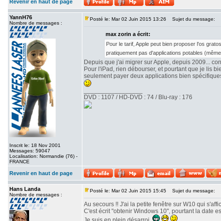
Revenir en haut de page
YannH76
Posté le: Mar 02 Juin 2015 13:26
Sujet du message:
Nombre de messages :
max zorin a écrit:
Pour le tarif, Apple peut bien proposer l'os gra
pratiquement pas d'applications potables (même p
Depuis que j'ai migrer sur Apple, depuis 2009... con
Pour l'iPad, rien débourser, et pourtant que je lis 
seulement payer deux applications bien spécifiques,
_________________
DVD : 1107 / HD-DVD : 74 / Blu-ray : 176
Inscrit le: 18 Nov 2001
Messages: 59047
Localisation: Normandie (76) -
FRANCE
Revenir en haut de page
Hans Landa
Posté le: Mar 02 Juin 2015 15:45
Sujet du message:
Nombre de messages :
Au secours !! J'ai la petite fenêtre sur W10 qui s'aff
C'est écrit "obtenir Windows 10", pourtant la date est 
Je suis en plein désarroi.