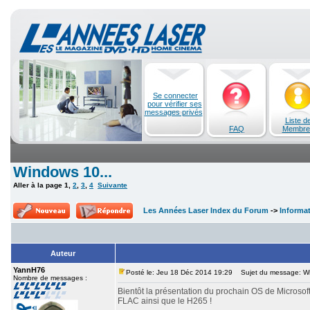
Se connecter
pour vérifier ses
messages privés
Liste d
FAQ
Membre
Windows 10...
Aller à la page
1
,
2
,
3
,
4
Suivante
Les Années Laser Index du Forum
->
Informa
Auteur
YannH76
Posté le: Jeu 18 Déc 2014 19:29
Sujet du message: Wi
Nombre de messages :
Bientôt la présentation du prochain OS de Microsoft
FLAC ainsi que le H265 !