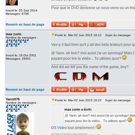
_________________
Pour que le DVD devienne un sous-verre ou un frisbe
Inscrit le: 05 Sep 2014
Messages: 6796
Revenir en haut de page
max zorin
Posté le: Mar 02 Juin 2015 18:12
Sujet du message:
Nombre de messages :
Vas-y, il faut bien qu'il y ait des beta testeurs pour
@ Yann: ah bon? moi aussi j'ai un synology! Mais j'
Inscrit le: 18 Oct 2001
payant pour lire la vidéo... Tu utilises quoi?
Messages: 29561
_________________
And did we tell you the name of the game, boy?
Revenir en haut de page
YannH76
Posté le: Mar 02 Juin 2015 18:22
Sujet du message:
Nombre de messages :
max zorin a écrit:
@ Yann: ah bon? moi aussi j'ai un synology! Mais
payant pour lire la vidéo... Tu utilises quoi?
DS Video
tout simplement !
_________________