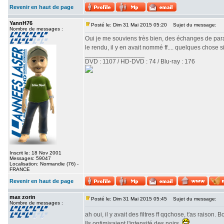
Revenir en haut de page
YannH76
Posté le: Dim 31 Mai 2015 05:20
Sujet du message:
Nombre de messages :
Oui je me souviens très bien, des échanges de para
le rendu, il y en avait nommé ff.... quelques chose 
_________________
DVD : 1107 / HD-DVD : 74 / Blu-ray : 176
Inscrit le: 18 Nov 2001
Messages: 59047
Localisation: Normandie (76) -
FRANCE
Revenir en haut de page
max zorin
Posté le: Dim 31 Mai 2015 05:45
Sujet du message:
Nombre de messages :
ah oui, il y avait des filtres ff qqchose, t'as raison
Ils optimisaient l'intensité des noirs.