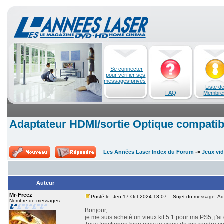
Se connecter
pour vérifier ses
messages privés
Liste d
FAQ
Membre
Adaptateur HDMI/sortie Optique compati
Les Années Laser Index du Forum
->
Jeux vi
Auteur
Mr-Freez
Posté le: Jeu 17 Oct 2024 13:07
Sujet du message: Ada
Nombre de messages :
Bonjour,
je me suis acheté un vieux kit 5.1 pour ma PS5, j'a