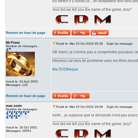
En switch il y aurait ca... un adaptateur tout seul pas
_________________
And did we tell you the name of the game, boy?
Revenir en haut de page
Mr-Freez
Posté le: Mer 23 Oct 2024 05:28
Sujet du message:
Nombre de messages :
OK merci, je n'arrive pas a comprendre pourquoi cel
_________________
Heureux car plus de probleme avec les films enc
Ma DVDtheque
Inscrit le: 24 Aoû 2002
Messages: 125
Revenir en haut de page
max zorin
Posté le: Mer 23 Oct 2024 19:08
Sujet du message:
Nombre de messages :
mmh... je suppose que la demande n'est pas assez 
_________________
And did we tell you the name of the game, boy?
Inscrit le: 18 Oct 2001
Messages: 29551