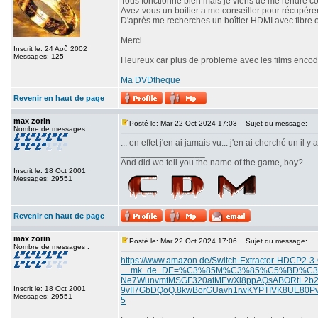
Tous fonctionne bien mais je viens de me rendre c
Avez vous un boitier a me conseiller pour récupére
D'après me recherches un boîtier HDMI avec fibre o
Merci.
Inscrit le: 24 Aoû 2002
_________________
Messages: 125
Heureux car plus de probleme avec les films enc
Ma DVDtheque
Revenir en haut de page
max zorin
Posté le: Mar 22 Oct 2024 17:03
Sujet du message:
Nombre de messages :
... en effet j'en ai jamais vu... j'en ai cherché un il
_________________
And did we tell you the name of the game, boy?
Inscrit le: 18 Oct 2001
Messages: 29551
Revenir en haut de page
max zorin
Posté le: Mar 22 Oct 2024 17:06
Sujet du message:
Nombre de messages :
https://www.amazon.de/Switch-Extractor-HDCP2-3-
__mk_de_DE=%C3%85M%C3%85%C5%BD%C3%95%
Ne7WunvmtMSGF320atMEwXl8ppAQsABORtL2b2
Inscrit le: 18 Oct 2001
9vII7GbDQoQ.8kwBorGUavh1rwKYPTIVK8UE80Pv1
Messages: 29551
5