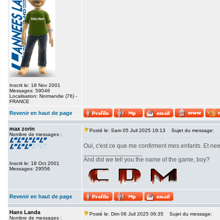
Inscrit le: 18 Nov 2001
Messages: 59046
Localisation: Normandie (76) -
FRANCE
Revenir en haut de page
max zorin
Posté le: Sam 05 Juil 2025 19:13
Sujet du message:
Nombre de messages :
Oui, c'est ce que me confirment mes enfants. Et ne
_________________
And did we tell you the name of the game, boy?
Inscrit le: 18 Oct 2001
Messages: 29556
Revenir en haut de page
Hans Landa
Posté le: Dim 06 Juil 2025 06:35
Sujet du message:
Nombre de messages :