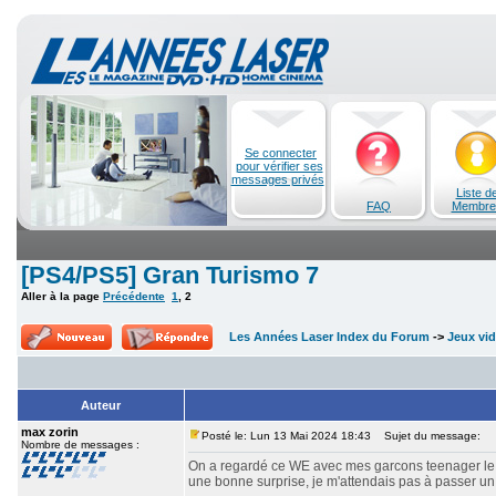
Se connecter
pour vérifier ses
messages privés
Liste d
FAQ
Membre
[PS4/PS5] Gran Turismo 7
Aller à la page
Précédente
1
,
2
Les Années Laser Index du Forum
->
Jeux vi
Auteur
max zorin
Posté le: Lun 13 Mai 2024 18:43
Sujet du message:
Nombre de messages :
On a regardé ce WE avec mes garcons teenager le fi
une bonne surprise, je m'attendais pas à passer u