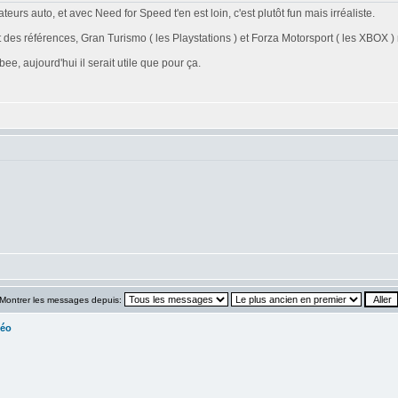
eurs auto, et avec Need for Speed t'en est loin, c'est plutôt fun mais irréaliste.
t des références, Gran Turismo ( les Playstations ) et Forza Motorsport ( les XBOX )
e, aujourd'hui il serait utile que pour ça.
Montrer les messages depuis:
déo