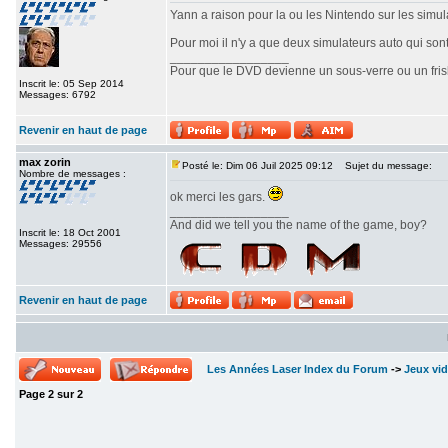
Yann a raison pour la ou les Nintendo sur les simulat
Pour moi il n'y a que deux simulateurs auto qui son
_________________
Pour que le DVD devienne un sous-verre ou un frisbe
Inscrit le: 05 Sep 2014
Messages: 6792
Revenir en haut de page
max zorin
Posté le: Dim 06 Juil 2025 09:12
Sujet du message:
Nombre de messages :
ok merci les gars.
_________________
And did we tell you the name of the game, boy?
Inscrit le: 18 Oct 2001
Messages: 29556
Revenir en haut de page
Les Années Laser Index du Forum
->
Jeux vi
Page
2
sur
2