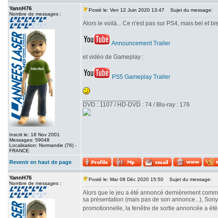
YannH76
Posté le: Ven 12 Juin 2020 13:47
Sujet du message:
Nombre de messages :
Alors le voilà... Ce n'est pas sur PS4, mais bel et b
Announcement Trailer
et vidéo de Gameplay :
PS5 Gameplay Trailer
_________________
DVD : 1107 / HD-DVD : 74 / Blu-ray : 176
Inscrit le: 18 Nov 2001
Messages: 59048
Localisation: Normandie (76) -
FRANCE
Revenir en haut de page
YannH76
Posté le: Mar 08 Déc 2020 15:50
Sujet du message:
Nombre de messages :
Alors que le jeu a été annoncé dernièrement comme
sa présentation (mais pas de son annonce...), Sony
promotionnelle, la fenêtre de sortie annoncée a été
_________________