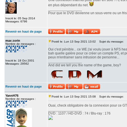
Une connexion internet pour jouer en solo ?! C'es
en plus dépendant du net.
_________________
Pour que le DVD devienne un sous-verre ou un frisbe
Inscrit le: 05 Sep 2014
Messages: 6796
Revenir en haut de page
max zorin
Posté le: Lun 13 Sep 2021 13:02
Sujet du message:
Nombre de messages :
Oui c'est pénible... ce WE j'ai voulu jouer à NFS he
bah quelle galère pour ce créer un compte PS, et p
peux m'entrainer sans intrusion de personne...
Inscrit le: 18 Oct 2001
_________________
Messages: 29562
And did we tell you the name of the game, boy?
Revenir en haut de page
YannH76
Posté le: Lun 13 Sep 2021 15:08
Sujet du message:
Nombre de messages :
Ouai, check obligatoire de la connexion pour ce GT
_________________
DVD : 1107 / HD-DVD : 74 / Blu-ray : 176