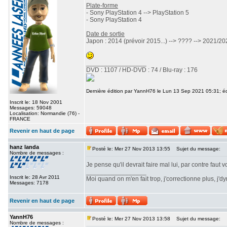
Plate-forme
- Sony PlayStation 4 --> PlayStation 5
- Sony PlayStation 4
Date de sortie
Japon : 2014 (prévoir 2015...) --> ???? --> 2021/2
_________________
DVD : 1107 / HD-DVD : 74 / Blu-ray : 176
Dernière édition par YannH76 le Lun 13 Sep 2021 05:31; édi
Inscrit le: 18 Nov 2001
Messages: 59048
Localisation: Normandie (76) -
FRANCE
Revenir en haut de page
hanz landa
Posté le: Mer 27 Nov 2013 13:55
Sujet du message:
Nombre de messages :
Je pense qu'il devrait faire mal lui, par contre faut
_________________
Inscrit le: 28 Avr 2011
Moi quand on m'en fait trop, j'correctionne plus, j'dyna
Messages: 7178
Revenir en haut de page
YannH76
Posté le: Mer 27 Nov 2013 13:58
Sujet du message:
Nombre de messages :