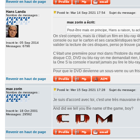
Revenir en haut de page
Hans Landa
Posté le: Mar 14 Sep 2021 17:54
Sujet du message:
Nombre de messages :
max zorin a écrit:
Peut-être mais en principe, Hans a raison, tu ach
On s'est compris, mais là c'était un film en blu-ray 
console ou sur le carton et ses caractéristiques te
Inscrit le: 05 Sep 2014
valider la lecture de ces disques, perso je trouve ça
Messages: 6796
C'était une première pour moi dans l'histoire du m
disque CD, DVD ou blu-ray on me demandait rien, le 
la One S la console n'aurait jamais pu lire le blu-ra
_________________
Pour que le DVD devienne un sous-verre ou un frisbe
Revenir en haut de page
max zorin
Posté le: Mer 15 Sep 2021 17:28
Sujet du message:
Nombre de messages :
Je suis d'accord avec toi, c'est une très mauvaise 
_________________
And did we tell you the name of the game, boy?
Inscrit le: 18 Oct 2001
Messages: 29562
Revenir en haut de page