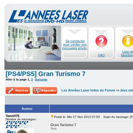
Se connecter
pour vérifier ses
messages privés
Liste d
FAQ
Membre
[PS4/PS5] Gran Turismo 7
Aller à la page
1
,
2
Suivante
Les Années Laser Index du Forum
->
Jeux vi
Auteur
YannH76
Posté le: Mer 27 Nov 2013 07:03
Sujet du message: [P
Nombre de messages :
Gran Turismo 7
Sony