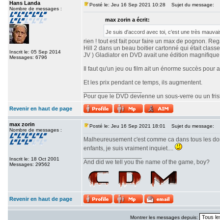
Hans Landa
Posté le: Jeu 16 Sep 2021 10:28
Sujet du message:
Nombre de messages :
max zorin a écrit:
Je suis d'accord avec toi, c'est une très mauvai
rien ! tout est fait pour faire un max de pognon. Reg
Hill 2 dans un beau boitier cartonné qui était classe,
Inscrit le: 05 Sep 2014
JV ) Gladiator en DVD avait une édition magnifique 
Messages: 6796
Il faut qu'un jeu ou film ait un énorme succès pour a
Et les prix pendant ce temps, ils augmentent.
_________________
Pour que le DVD devienne un sous-verre ou un frisbe
Revenir en haut de page
max zorin
Posté le: Jeu 16 Sep 2021 18:01
Sujet du message:
Nombre de messages :
Malheureusement c'est comme ca dans tous les doma
enfants, je suis vraiment inquiet....
_________________
Inscrit le: 18 Oct 2001
And did we tell you the name of the game, boy?
Messages: 29562
Revenir en haut de page
Montrer les messages depuis: