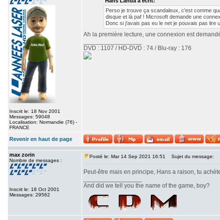
Hans Landa a écrit:
Perso je trouve ça scandaleux, c'est comme quand 
disque et là paf ! Microsoft demande une connexi
Donc si j'avais pas eu le net je pouvais pas lire 
Ah la première lecture, une connexion est demandé p
_________________
DVD : 1107 / HD-DVD : 74 / Blu-ray : 176
Inscrit le: 18 Nov 2001
Messages: 59048
Localisation: Normandie (76) -
FRANCE
Revenir en haut de page
max zorin
Posté le: Mar 14 Sep 2021 16:51
Sujet du message:
Nombre de messages :
Peut-être mais en principe, Hans a raison, tu achète
_________________
And did we tell you the name of the game, boy?
Inscrit le: 18 Oct 2001
Messages: 29562