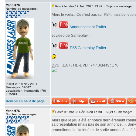
YannH76
Posté le: Ven 12 Juin 2020 13:47
Sujet du message:
Nombre de messages :
Alors le voilà... Ce n'est pas sur PS4, mais bel et b
Announcement Trailer
et vidéo de Gameplay :
PS5 Gameplay Trailer
_________________
DVD : 1107 / HD-DVD : 74 / Blu-ray : 176
Inscrit le: 18 Nov 2001
Messages: 59047
Localisation: Normandie (76) -
FRANCE
Revenir en haut de page
YannH76
Posté le: Mar 08 Déc 2020 15:50
Sujet du message:
Nombre de messages :
Alors que le jeu a été annoncé dernièrement comme
sa présentation (mais pas de son annonce...), Sony
promotionnelle, la fenêtre de sortie annoncée a été
_________________