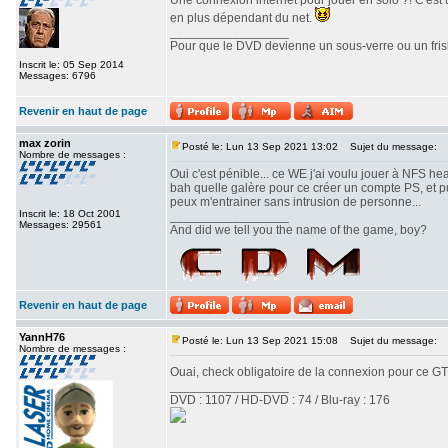
Une connexion internet pour jouer en solo ?! C'es
en plus dépendant du net.
_________________
Pour que le DVD devienne un sous-verre ou un frisbe
Inscrit le: 05 Sep 2014
Messages: 6796
Revenir en haut de page
max zorin
Posté le: Lun 13 Sep 2021 13:02
Sujet du message:
Nombre de messages :
Oui c'est pénible... ce WE j'ai voulu jouer à NFS he
bah quelle galère pour ce créer un compte PS, et p
peux m'entrainer sans intrusion de personne...
Inscrit le: 18 Oct 2001
_________________
Messages: 29561
And did we tell you the name of the game, boy?
Revenir en haut de page
YannH76
Posté le: Lun 13 Sep 2021 15:08
Sujet du message:
Nombre de messages :
Ouai, check obligatoire de la connexion pour ce GT
_________________
DVD : 1107 / HD-DVD : 74 / Blu-ray : 176