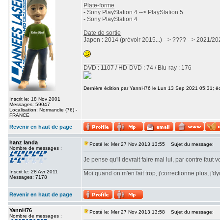
Plate-forme
- Sony PlayStation 4 --> PlayStation 5
- Sony PlayStation 4
Date de sortie
Japon : 2014 (prévoir 2015...) --> ???? --> 2021/2
_________________
DVD : 1107 / HD-DVD : 74 / Blu-ray : 176
Dernière édition par YannH76 le Lun 13 Sep 2021 05:31; édi
Inscrit le: 18 Nov 2001
Messages: 59047
Localisation: Normandie (76) -
FRANCE
Revenir en haut de page
hanz landa
Posté le: Mer 27 Nov 2013 13:55
Sujet du message:
Nombre de messages :
Je pense qu'il devrait faire mal lui, par contre faut
_________________
Inscrit le: 28 Avr 2011
Moi quand on m'en fait trop, j'correctionne plus, j'dyna
Messages: 7178
Revenir en haut de page
YannH76
Posté le: Mer 27 Nov 2013 13:58
Sujet du message:
Nombre de messages :