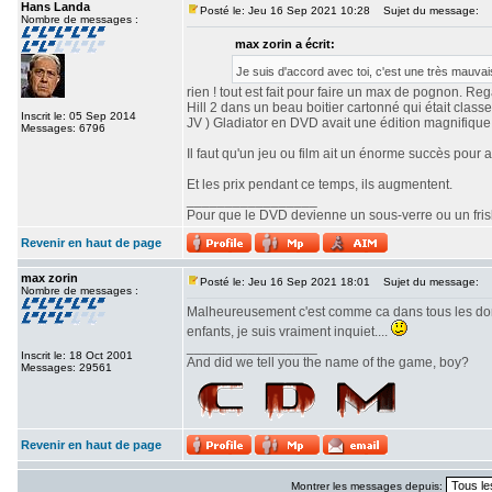
Hans Landa
Posté le: Jeu 16 Sep 2021 10:28
Sujet du message:
Nombre de messages :
max zorin a écrit:
Je suis d'accord avec toi, c'est une très mauvai
rien ! tout est fait pour faire un max de pognon. Reg
Hill 2 dans un beau boitier cartonné qui était classe,
Inscrit le: 05 Sep 2014
JV ) Gladiator en DVD avait une édition magnifique 
Messages: 6796
Il faut qu'un jeu ou film ait un énorme succès pour a
Et les prix pendant ce temps, ils augmentent.
_________________
Pour que le DVD devienne un sous-verre ou un frisbe
Revenir en haut de page
max zorin
Posté le: Jeu 16 Sep 2021 18:01
Sujet du message:
Nombre de messages :
Malheureusement c'est comme ca dans tous les doma
enfants, je suis vraiment inquiet....
_________________
Inscrit le: 18 Oct 2001
And did we tell you the name of the game, boy?
Messages: 29561
Revenir en haut de page
Montrer les messages depuis: