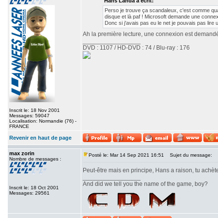
Hans Landa a écrit:
Perso je trouve ça scandaleux, c'est comme quand 
disque et là paf ! Microsoft demande une connexi
Donc si j'avais pas eu le net je pouvais pas lire 
Ah la première lecture, une connexion est demandé p
_________________
DVD : 1107 / HD-DVD : 74 / Blu-ray : 176
Inscrit le: 18 Nov 2001
Messages: 59047
Localisation: Normandie (76) -
FRANCE
Revenir en haut de page
max zorin
Posté le: Mar 14 Sep 2021 16:51
Sujet du message:
Nombre de messages :
Peut-être mais en principe, Hans a raison, tu achète
_________________
And did we tell you the name of the game, boy?
Inscrit le: 18 Oct 2001
Messages: 29561