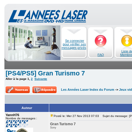
Se connecter
pour vérifier ses
messages privés
Liste d
FAQ
Membre
[PS4/PS5] Gran Turismo 7
Aller à la page
1
,
2
Suivante
Les Années Laser Index du Forum
->
Jeux vi
Auteur
YannH76
Posté le: Mer 27 Nov 2013 07:03
Sujet du message: [P
Nombre de messages :
Gran Turismo 7
Sony