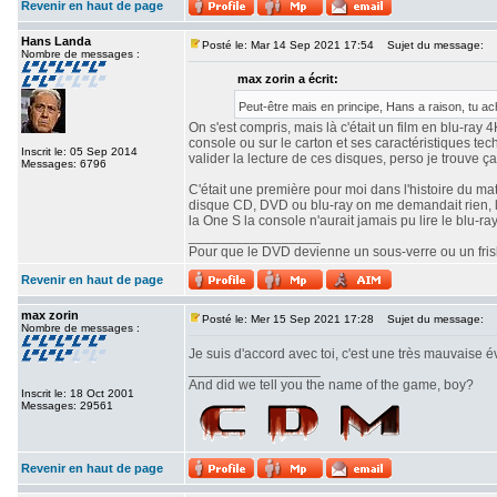
Revenir en haut de page
Hans Landa
Posté le: Mar 14 Sep 2021 17:54
Sujet du message:
Nombre de messages :
max zorin a écrit:
Peut-être mais en principe, Hans a raison, tu ach
On s'est compris, mais là c'était un film en blu-ray 
console ou sur le carton et ses caractéristiques te
Inscrit le: 05 Sep 2014
valider la lecture de ces disques, perso je trouve ça
Messages: 6796
C'était une première pour moi dans l'histoire du m
disque CD, DVD ou blu-ray on me demandait rien, le 
la One S la console n'aurait jamais pu lire le blu-ra
_________________
Pour que le DVD devienne un sous-verre ou un frisbe
Revenir en haut de page
max zorin
Posté le: Mer 15 Sep 2021 17:28
Sujet du message:
Nombre de messages :
Je suis d'accord avec toi, c'est une très mauvaise 
_________________
And did we tell you the name of the game, boy?
Inscrit le: 18 Oct 2001
Messages: 29561
Revenir en haut de page