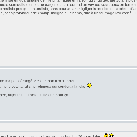
la mise en quarantaine de l’île britannique en raison du virus déclaré 28 ans plus 
uête spirituelle d’un jeune garçon qui entreprend un voyage courageux en territoir
aliste presque naturaliste, sans pour autant négliger la tension des scènes d’action
nne, sans profondeur de champ, indigne du cinéma, due à un tournage low cost à l’iP
 ne ma pas dérangé, c'est un bon film d'horreur.
aimé le coté fanatisme religieux qui conduit à la folie.
e, aujourd'hui il serait utile que pour ça.
ost mais avec le titre en francais, j'ai cherché 28 years later...