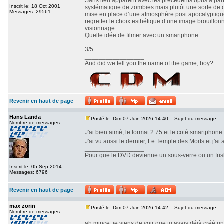
Sans lien apparent avec les précédents opus à part 
Inscrit le: 18 Oct 2001
systématique de zombies mais plutôt une sorte de q
Messages: 29561
mise en place d’une atmosphère post apocalyptique ré
regretter le choix esthétique d’une image brouillo
visionnage.
Quelle idée de filmer avec un smartphone...
3/5
_________________
And did we tell you the name of the game, boy?
Revenir en haut de page
Hans Landa
Posté le: Dim 07 Juin 2026 14:40
Sujet du message:
Nombre de messages :
J'ai bien aimé, le format 2.75 et le coté smartphone
J'ai vu aussi le dernier, Le Temple des Morts et j'ai 
_________________
Pour que le DVD devienne un sous-verre ou un frisbe
Inscrit le: 05 Sep 2014
Messages: 6796
Revenir en haut de page
max zorin
Posté le: Dim 07 Juin 2026 14:42
Sujet du message:
Nombre de messages :
ah mince, je viens de voir que tu avais déjà créé un p