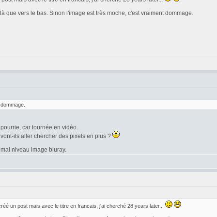
à que vers le bas. Sinon l'image est très moche, c'est vraiment dommage.
nt dommage.
 pourrie, car tournée en vidéo.
u vont-ils aller chercher des pixels en plus ?
 mal niveau image bluray.
réé un post mais avec le titre en francais, j'ai cherché 28 years later...