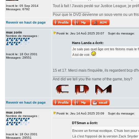
Tout à fait ! J'avais pesté sur Justice League, je pr
Inscrit le: 05 Sep 2014
Messages: 6792
_________________
Pour que le DVD devienne un sous-verre ou un frisbe
Revenir en haut de page
max zorin
Posté le: Jeu 14 Aoû 2025 20:07
Sujet du message:
Nombre de messages :
Hans Landa a écrit:
Je sais pas quel âge ont tes fistons mais le
Inscrit le: 18 Oct 2001
A toi de voir.
Messages: 29551
15 et 17. Merci mais t'inquiète, ils regardent bcp d'h
_________________
And did we tell you the name of the game, boy?
Revenir en haut de page
max zorin
Posté le: Jeu 14 Aoû 2025 20:09
Sujet du message:
Nombre de messages :
DTSman a écrit:
Encore un format exotique. C'huis bon pour
Inscrit le: 18 Oct 2001
Là c'est l'opposé de la version Zack Snyde
Messages: 29551