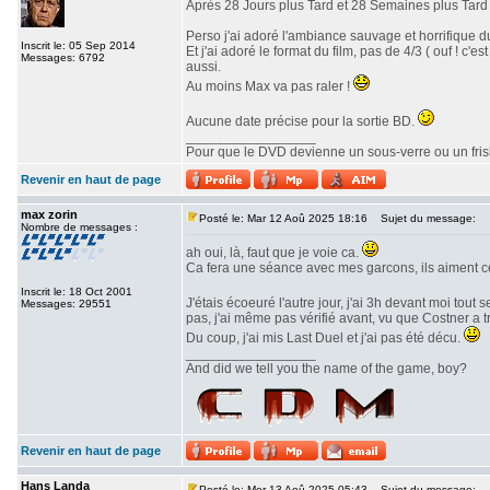
Après 28 Jours plus Tard et 28 Semaines plus Tard v
Perso j'ai adoré l'ambiance sauvage et horrifique du
Inscrit le: 05 Sep 2014
Et j'ai adoré le format du film, pas de 4/3 ( ouf ! c
Messages: 6792
aussi.
Au moins Max va pas raler !
Aucune date précise pour la sortie BD.
_________________
Pour que le DVD devienne un sous-verre ou un frisbe
Revenir en haut de page
max zorin
Posté le: Mar 12 Aoû 2025 18:16
Sujet du message:
Nombre de messages :
ah oui, là, faut que je voie ca.
Ca fera une séance avec mes garcons, ils aiment c
Inscrit le: 18 Oct 2001
J'étais écoeuré l'autre jour, j'ai 3h devant moi tout 
Messages: 29551
pas, j'ai même pas vérifié avant, vu que Costner a 
Du coup, j'ai mis Last Duel et j'ai pas été décu.
_________________
And did we tell you the name of the game, boy?
Revenir en haut de page
Hans Landa
Posté le: Mer 13 Aoû 2025 05:43
Sujet du message: