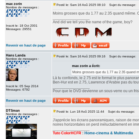
max zorin
Posté le: Sam 16 Aoû 2025 08:10
Sujet du message:
Nombre de messages :
Moins grosses que du 1.77 au 2.35 quand même. Ou
_________________
And did we tell you the name of the game, boy?
Inscrit le: 18 Oct 2001
Messages: 29551
Revenir en haut de page
Hans Landa
Posté le: Sam 16 Aoû 2025 09:16
Sujet du message:
Nombre de messages :
max zorin a écrit:
Moins grosses que du 1.77 au 2.35 quand mê
Là tu confonds, le 2.75 est le format le plus panor
Ben-Hur est en 2.75, Lawrence d'Arabie pas du tout. 
Inscrit le: 05 Sep 2014
_________________
Messages: 6792
Pour que le DVD devienne un sous-verre ou un frisbe
Revenir en haut de page
DTSman
Posté le: Lun 18 Aoû 2025 11:44
Sujet du message:
Nombre de messages :
J'apprécie les écrans panoramiques, raison de mon c
noires horizontales on perd inéluctablement en imm
_________________
Tuto ColorHCFR
:
Home-cinema & Multimedia