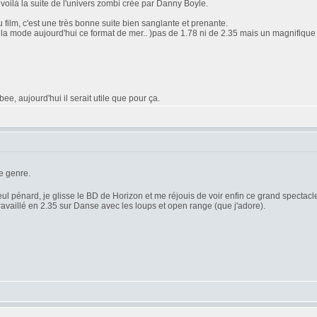
oilà la suite de l'univers zombi crée par Danny Boyle.
 film, c'est une très bonne suite bien sanglante et prenante.
'est la mode aujourd'hui ce format de mer.. )pas de 1.78 ni de 2.35 mais un magnifique 2
e, aujourd'hui il serait utile que pour ça.
e genre.
seul pénard, je glisse le BD de Horizon et me réjouis de voir enfin ce grand spectacle 
travaillé en 2.35 sur Danse avec les loups et open range (que j'adore).