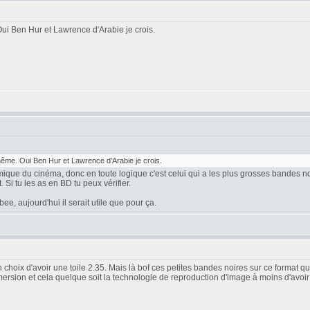
i Ben Hur et Lawrence d'Arabie je crois.
me. Oui Ben Hur et Lawrence d'Arabie je crois.
amique du cinéma, donc en toute logique c'est celui qui a les plus grosses bandes no
Si tu les as en BD tu peux vérifier.
e, aujourd'hui il serait utile que pour ça.
hoix d'avoir une toile 2.35. Mais là bof ces petites bandes noires sur ce format qu
ersion et cela quelque soit la technologie de reproduction d'image à moins d'avoi