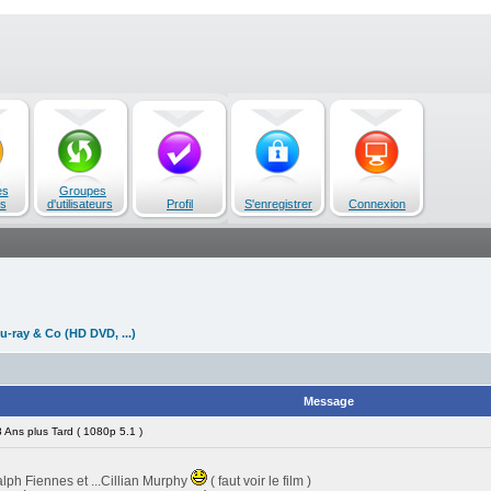
es
Groupes
s
d'utilisateurs
Profil
S'enregistrer
Connexion
u-ray & Co (HD DVD, ...)
Message
Ans plus Tard ( 1080p 5.1 )
ph Fiennes et ...Cillian Murphy
( faut voir le film )