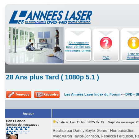
Se connecter
pour vérifier ses
messages privés
Liste d
FAQ
Membre
28 Ans plus Tard ( 1080p 5.1 )
Les Années Laser Index du Forum
->
DVD - Bl
Auteur
Hans Landa
Posté le: Lun 11 Aoû 2025 07:19
Sujet du message: 28 
Nombre de messages :
Réalisé par Danny Boyle. Genre : Horreur/action.
Avec Aaron Taylor-Johnson, Rebecca Ferguson, Ral