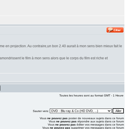
e en projection. Au contraire,un bon 2.40 aurait à mon sens bien mieux fait le
amondrissent le film à mon sens alors que le corps du film est riche et
Toutes les heures sont au format GMT - 1 Heure
Sauter vers:
Vous
ne pouvez pas
poster de nouveaux sujets dans ce forum
Vous
ne pouvez pas
répondre aux sujets dans ce forum
Vous
ne pouvez pas
éditer vos messages dans ce forum
Vous
ne pouvez pas
supprimer vos messages dans ce forum