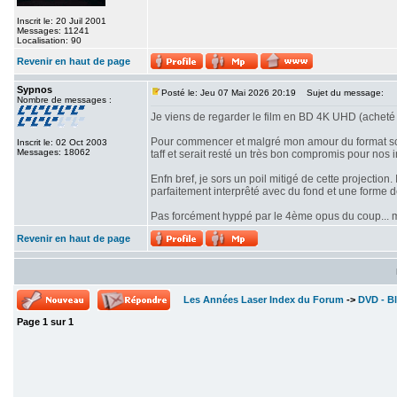
Inscrit le: 20 Juil 2001
Messages: 11241
Localisation: 90
Revenir en haut de page
Sypnos
Posté le: Jeu 07 Mai 2026 20:19
Sujet du message:
Nombre de messages :
Je viens de regarder le film en BD 4K UHD (acheté 
Pour commencer et malgré mon amour du format scope
Inscrit le: 02 Oct 2003
Messages: 18062
taff et serait resté un très bon compromis pour nos i
Enfn bref, je sors un poil mitigé de cette projectio
parfaitement interprêté avec du fond et une forme 
Pas forcément hyppé par le 4ème opus du coup... mê
Revenir en haut de page
Les Années Laser Index du Forum
->
DVD - Bl
Page
1
sur
1