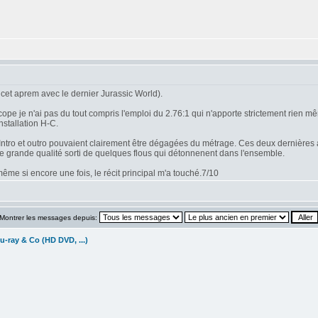
cet aprem avec le dernier Jurassic World).
 je n'ai pas du tout compris l'emploi du 2.76:1 qui n'apporte strictement rien mêm
nstallation H-C.
n. Intro et outro pouvaient clairement être dégagées du métrage. Ces deux dernières 
de grande qualité sorti de quelques flous qui détonnenent dans l'ensemble.
me si encore une fois, le récit principal m'a touché.7/10
Montrer les messages depuis:
u-ray & Co (HD DVD, ...)