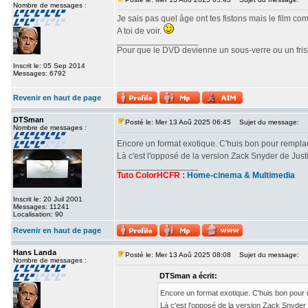
Nombre de messages :
Je sais pas quel âge ont tes fistons mais le film c
A toi de voir.
_________________
Pour que le DVD devienne un sous-verre ou un frisbe
Inscrit le: 05 Sep 2014
Messages: 6792
Revenir en haut de page
DTSman
Posté le: Mer 13 Aoû 2025 06:45
Sujet du message:
Nombre de messages :
Encore un format exotique. C'huis bon pour rempl
Là c'est l'opposé de la version Zack Snyder de Ju
_________________
Tuto ColorHCFR
:
Home-cinema & Multimedia
Inscrit le: 20 Juil 2001
Messages: 11241
Localisation: 90
Revenir en haut de page
Hans Landa
Posté le: Mer 13 Aoû 2025 08:08
Sujet du message:
Nombre de messages :
DTSman a écrit:
Encore un format exotique. C'huis bon pour
Là c'est l'opposé de la version Zack Snyde