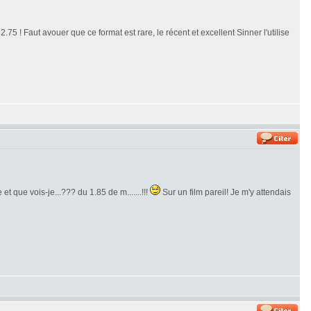
.75 ! Faut avouer que ce format est rare, le récent et excellent Sinner l'utilise
et que vois-je...??? du 1.85 de m.......!!!
Sur un film pareil! Je m'y attendais