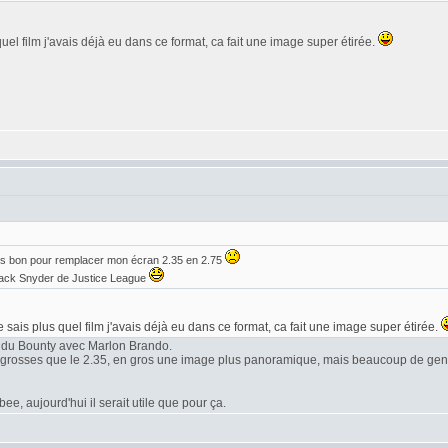
quel film j'avais déjà eu dans ce format, ca fait une image super étirée.
is bon pour remplacer mon écran 2.35 en 2.75
 Zack Snyder de Justice League
e sais plus quel film j'avais déjà eu dans ce format, ca fait une image super étirée.
 du Bounty avec Marlon Brando.
s grosses que le 2.35, en gros une image plus panoramique, mais beaucoup de gens
e, aujourd'hui il serait utile que pour ça.