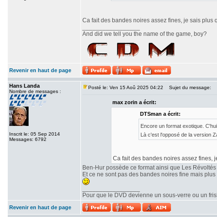
Ca fait des bandes noires assez fines, je sais plus 
_________________
And did we tell you the name of the game, boy?
Revenir en haut de page
Hans Landa
Posté le: Ven 15 Aoû 2025 04:22
Sujet du message:
Nombre de messages :
max zorin a écrit:
DTSman a écrit:
Encore un format exotique. C'hu
Inscrit le: 05 Sep 2014
Là c'est l'opposé de la version
Messages: 6792
Ca fait des bandes noires assez fines, j
Ben-Hur possède ce format ainsi que Les Révoltés
Et ce ne sont pas des bandes noires fine mais plu
_________________
Pour que le DVD devienne un sous-verre ou un frisbe
Revenir en haut de page