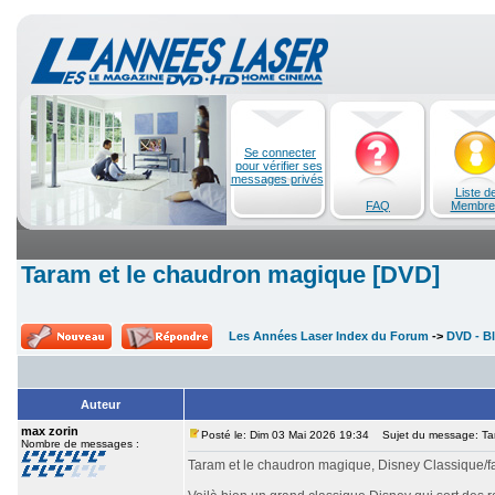
Se connecter
pour vérifier ses
messages privés
Liste d
FAQ
Membre
Taram et le chaudron magique [DVD]
Les Années Laser Index du Forum
->
DVD - Bl
Auteur
max zorin
Posté le: Dim 03 Mai 2026 19:34
Sujet du message: Tar
Nombre de messages :
Taram et le chaudron magique, Disney Classique/