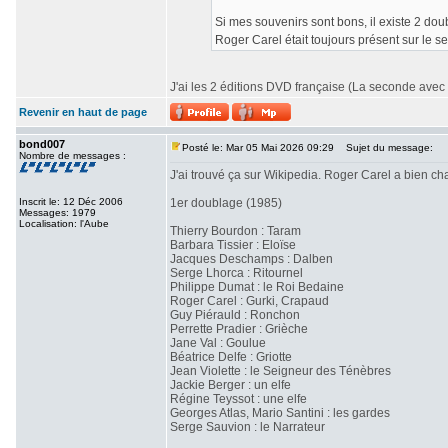
Si mes souvenirs sont bons, il existe 2 doub
Roger Carel était toujours présent sur le 
J'ai les 2 éditions DVD française (La seconde avec 
Revenir en haut de page
bond007
Posté le: Mar 05 Mai 2026 09:29
Sujet du message:
Nombre de messages :
J'ai trouvé ça sur Wikipedia. Roger Carel a bien 
Inscrit le: 12 Déc 2006
1er doublage (1985)
Messages: 1979
Localisation: l'Aube
Thierry Bourdon : Taram
Barbara Tissier : Eloïse
Jacques Deschamps : Dalben
Serge Lhorca : Ritournel
Philippe Dumat : le Roi Bedaine
Roger Carel : Gurki, Crapaud
Guy Piérauld : Ronchon
Perrette Pradier : Grièche
Jane Val : Goulue
Béatrice Delfe : Griotte
Jean Violette : le Seigneur des Ténèbres
Jackie Berger : un elfe
Régine Teyssot : une elfe
Georges Atlas, Mario Santini : les gardes
Serge Sauvion : le Narrateur