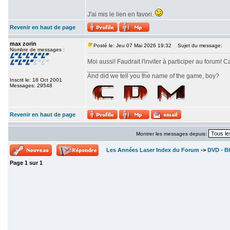
J'ai mis le lien en favori.
Revenir en haut de page
max zorin
Posté le: Jeu 07 Mai 2026 19:32
Sujet du message:
Nombre de messages :
Moi aussi! Faudrait l'inviter à participer au forum! C
_________________
And did we tell you the name of the game, boy?
Inscrit le: 18 Oct 2001
Messages: 29548
Revenir en haut de page
Montrer les messages depuis:
Les Années Laser Index du Forum
->
DVD - Bl
Page
1
sur
1