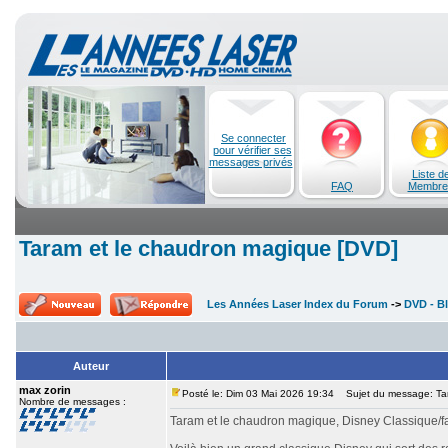
Se connecter
pour vérifier ses
messages privés
Liste d
FAQ
Membre
Taram et le chaudron magique [DVD]
Les Années Laser Index du Forum
->
DVD - Bl
Auteur
max zorin
Posté le: Dim 03 Mai 2026 19:34
Sujet du message: Tar
Nombre de messages :
Taram et le chaudron magique, Disney Classique/