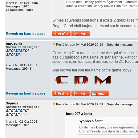
Un de mes Disney préféré également. J'attends 
Inscrit le: 12 Déc 2006
dans la collection Disney Movie Club Excusive 
Messages: 1976
Localisation: l'Aube
Si mes souvenirs sont bons, il existe 2 doublages fra
Roger Carel était toujours présent sur le second, 
Revenir en haut de page
max zorin
Posté le: Lun 04 Mai 2026 15:19
Sujet du message:
Nombre de messages :
Exact. Mon Z1 a une piste francaise qui n'est pas ce
pas du québecois mais une VF parisienne. Par contr
secondaire, en tout cas, il est pas sur le Z1. Faudr
Inscrit le: 18 Oct 2001
_________________
Messages: 29548
And did we tell you the name of the game, boy?
Revenir en haut de page
Sypnos
Posté le: Lun 04 Mai 2026 22:39
Sujet du message:
Nombre de messages :
bond007 a écrit:
Sypnos a écrit:
Inscrit le: 02 Oct 2003
Messages: 18062
Un de mes Disney préféré également. J
U.S., il n'existe que dans la collectio