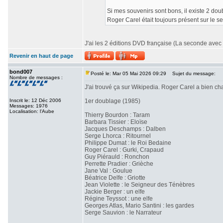
Si mes souvenirs sont bons, il existe 2 doub
Roger Carel était toujours présent sur le 
J'ai les 2 éditions DVD française (La seconde avec 
Revenir en haut de page
bond007
Posté le: Mar 05 Mai 2026 09:29
Sujet du message:
Nombre de messages :
J'ai trouvé ça sur Wikipedia. Roger Carel a bien 
Inscrit le: 12 Déc 2006
1er doublage (1985)
Messages: 1976
Localisation: l'Aube
Thierry Bourdon : Taram
Barbara Tissier : Eloïse
Jacques Deschamps : Dalben
Serge Lhorca : Ritournel
Philippe Dumat : le Roi Bedaine
Roger Carel : Gurki, Crapaud
Guy Piérauld : Ronchon
Perrette Pradier : Grièche
Jane Val : Goulue
Béatrice Delfe : Griotte
Jean Violette : le Seigneur des Ténèbres
Jackie Berger : un elfe
Régine Teyssot : une elfe
Georges Atlas, Mario Santini : les gardes
Serge Sauvion : le Narrateur