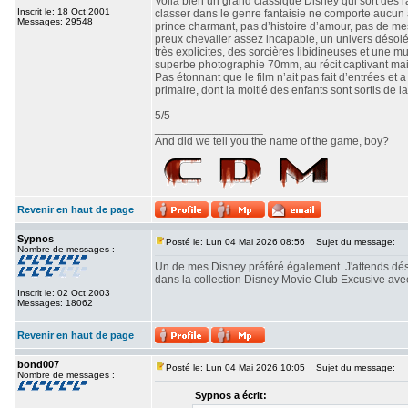
Voilà bien un grand classique Disney qui sort des r
Inscrit le: 18 Oct 2001
classer dans le genre fantaisie ne comporte aucun
Messages: 29548
prince charmant, pas d’histoire d’amour, pas de 
preux chevalier assez incapable, un univers désol
très explicites, des sorcières libidineuses et une mu
superbe photographie 70mm, au récit captivant mais
Pas étonnant que le film n’ait pas fait d’entrées et
primaire, dont la moitié des enfants sont sortis de 
5/5
_________________
And did we tell you the name of the game, boy?
Revenir en haut de page
Sypnos
Posté le: Lun 04 Mai 2026 08:56
Sujet du message:
Nombre de messages :
Un de mes Disney préféré également. J'attends dés
dans la collection Disney Movie Club Excusive ave
Inscrit le: 02 Oct 2003
Messages: 18062
Revenir en haut de page
bond007
Posté le: Lun 04 Mai 2026 10:05
Sujet du message:
Nombre de messages :
Sypnos a écrit: