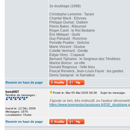
2e doublage (1998)
Christophe Lemoine : Taram
Chantal Macé : Eilonwy
Philippe Dumat : Dalben
Pierre Baton : Ritournel
Roger Carel : le Roi Bedaine
Éric Métayer : Gurki
Guy Piérauld : Ronchon
Perrette Pradier : Grièche
Marie Vincent : Goulue
Colette Venhard : Griotte
Edgar Givry : Crapaud
Bernard Tiphaine : le Seigneur des Ténèbres
Marine Boiron : un elfe
Donald Reignoux : l'elfe bleu
Pascal Renwick, Jean-Louis Faure : les gardes
Denis Savignat : le Narrateur
Revenir en haut de page
bond007
Posté le: Mar 05 Mai 2026 09:38
Sujet du message:
Nombre de messages :
J'ajoute ce lien, très instructif, ou l'auteur déconse
https://www.lesgrandsclassiques.fr/030_doublage.
Inscrit le: 12 Déc 2006
Messages: 1976
Localisation: l'Aube
Revenir en haut de page