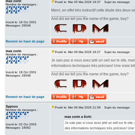
max zorin
Posté le: Mar 05 Mai 2026 19:37
Sujet du message:
Nombre de messages :
Merci, en effet très instructif cette étude des deux v
_________________
And did we tell you the name of the game, boy?
Inscrit le: 18 Oct 2001
Messages: 29548
Revenir en haut de page
max zorin
Posté le: Mer 06 Mai 2026 18:27
Sujet du message:
Nombre de messages :
Je sais pas si vous avez jeté un oeil sur le site,
informations techniques très précises! Une vraie bi
_________________
Inscrit le: 18 Oct 2001
And did we tell you the name of the game, boy?
Messages: 29548
Revenir en haut de page
Sypnos
Posté le: Mer 06 Mai 2026 21:59
Sujet du message:
Nombre de messages :
max zorin a écrit:
Je sais pas si vous avez jeté un oeil sur le si
Inscrit le: 02 Oct 2003
Messages: 18062
des informations techniques très précises! Une v