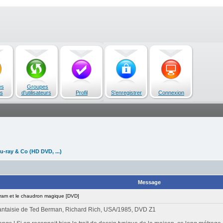
es
Groupes
s
d'utilisateurs
Profil
S'enregistrer
Connexion
u-ray & Co (HD DVD, ...)
Message
am et le chaudron magique [DVD]
fantaisie de Ted Berman, Richard Rich, USA/1985, DVD Z1