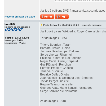
J'ai les 2 éditions DVD française (La seconde avec 
Revenir en haut de page
bond007
Posté le: Mar 05 Mai 2026 09:29
Sujet du message:
Nombre de messages :
J'ai trouvé ça sur Wikipedia. Roger Carel a bien 
Inscrit le: 12 Déc 2006
1er doublage (1985)
Messages: 1979
Localisation: l'Aube
Thierry Bourdon : Taram
Barbara Tissier : Eloïse
Jacques Deschamps : Dalben
Serge Lhorca : Ritournel
Philippe Dumat : le Roi Bedaine
Roger Carel : Gurki, Crapaud
Guy Piérauld : Ronchon
Perrette Pradier : Grièche
Jane Val : Goulue
Béatrice Delfe : Griotte
Jean Violette : le Seigneur des Ténèbres
Jackie Berger : un elfe
Régine Teyssot : une elfe
Georges Atlas, Mario Santini : les gardes
Serge Sauvion : le Narrateur
2e doublage (1998)