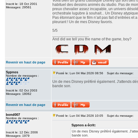
Voilà bien un grand classique Disney qui sort des r
Inscrit le: 18 Oct 2001
habituel des dessins animés du studio. Pas de mo
Messages: 29561
preux chevalier assez incapable, un univers désolé
orchestrale lugubre à souhait... Un Disney atypique
Pas étonnant que le film n’ait pas fait d’entrées et
pleurant ! Un de mes Disney favoris.
5/5
_________________
And did we tell you the name of the game, boy?
Revenir en haut de page
Sypnos
Posté le: Lun 04 Mai 2026 08:56
Sujet du message:
Nombre de messages :
Un de mes Disney préféré également. J'attends dés
bande son.
Inscrit le: 02 Oct 2003
Messages: 18062
Revenir en haut de page
bond007
Posté le: Lun 04 Mai 2026 10:05
Sujet du message:
Nombre de messages :
Sypnos a écrit:
Un de mes Disney préféré également. J'atte
Inscrit le: 12 Déc 2006
bande son.
Messages: 1979