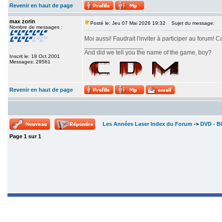
Revenir en haut de page
max zorin
Posté le: Jeu 07 Mai 2026 19:32
Sujet du message:
Nombre de messages :
Moi aussi! Faudrait l'inviter à participer au forum! C
_________________
And did we tell you the name of the game, boy?
Inscrit le: 18 Oct 2001
Messages: 29561
Revenir en haut de page
Les Années Laser Index du Forum
->
DVD - Bl
Page
1
sur
1