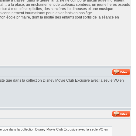
e animé à classer dans le genre fantaisie ne comporte aucun autre ingrédient
oral… à la place, un enchainement de tableaux sombres, un jeune héros pseudo
se à mort très explicites, des sorcières libidineuses et une musique
is certainement traumatisant pour les enfants en bas âge...
 mon école primaire, dont la moitié des enfants sont sortis de la séance en
iste que dans la collection Disney Movie Club Excusive avec la seule VO en
e que dans la collection Disney Movie Club Excusive avec la seule VO en