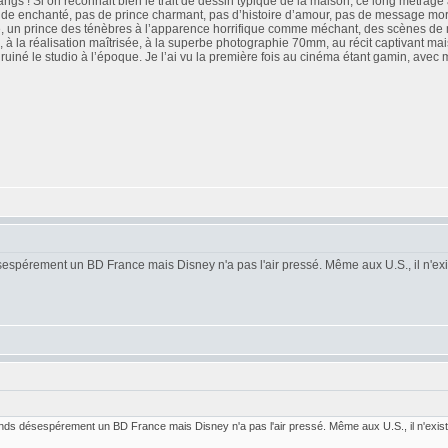
angs ! Si on reconnait bien le trait de dessin typique de la maison, ce long métrag
nde enchanté, pas de prince charmant, pas d’histoire d’amour, pas de message m
, un prince des ténèbres à l’apparence horrifique comme méchant, des scènes de mi
, à la réalisation maîtrisée, à la superbe photographie 70mm, au récit captivant ma
 a ruiné le studio à l’époque. Je l’ai vu la première fois au cinéma étant gamin, avec
espérement un BD France mais Disney n'a pas l'air pressé. Même aux U.S., il n'ex
nds désespérement un BD France mais Disney n'a pas l'air pressé. Même aux U.S., il n'exist