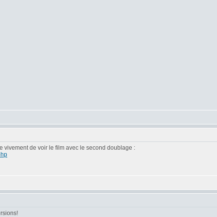
ille vivement de voir le film avec le second doublage :
php
ersions!