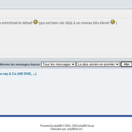
a enrichirait le débat!
(qui est bien-sûr déjà à un niveau très élevé!
)
Montrer les messages depuis:
u-ray & Co (HD DVD, ...)
Powered by
phpBB
© 2001, 2002 phpBB Group
Traduction par :
phpBB-fr.com