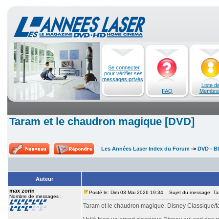
Se connecter
pour vérifier ses
messages privés
Liste d
FAQ
Membre
Taram et le chaudron magique [DVD]
Les Années Laser Index du Forum
->
DVD - Bl
Auteur
max zorin
Posté le: Dim 03 Mai 2026 19:34
Sujet du message: Tar
Nombre de messages :
Taram et le chaudron magique, Disney Classique/