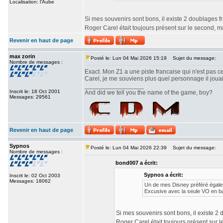
Localisation: l'Aube
Si mes souvenirs sont bons, il existe 2 doublages fra
Roger Carel était toujours présent sur le second, 
Revenir en haut de page
max zorin
Posté le: Lun 04 Mai 2026 15:19
Sujet du message:
Nombre de messages :
Exact. Mon Z1 a une piste francaise qui n'est pas c
Carel, je me souviens plus quel personnage il jouait
_________________
Inscrit le: 18 Oct 2001
And did we tell you the name of the game, boy?
Messages: 29561
Revenir en haut de page
Sypnos
Posté le: Lun 04 Mai 2026 22:39
Sujet du message:
Nombre de messages :
bond007 a écrit:
Sypnos a écrit:
Inscrit le: 02 Oct 2003
Messages: 18062
Un de mes Disney préféré égalem
Excusive avec la seule VO en b
Si mes souvenirs sont bons, il existe 2 d
Roger Carel était toujours présent sur