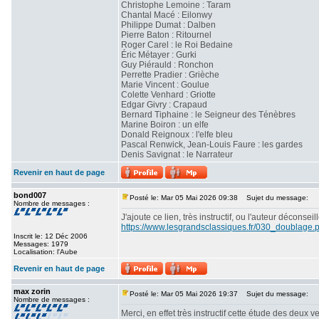
Christophe Lemoine : Taram
Chantal Macé : Eilonwy
Philippe Dumat : Dalben
Pierre Baton : Ritournel
Roger Carel : le Roi Bedaine
Éric Métayer : Gurki
Guy Piérauld : Ronchon
Perrette Pradier : Grièche
Marie Vincent : Goulue
Colette Venhard : Griotte
Edgar Givry : Crapaud
Bernard Tiphaine : le Seigneur des Ténèbres
Marine Boiron : un elfe
Donald Reignoux : l'elfe bleu
Pascal Renwick, Jean-Louis Faure : les gardes
Denis Savignat : le Narrateur
Revenir en haut de page
bond007
Posté le: Mar 05 Mai 2026 09:38
Sujet du message:
Nombre de messages :
J'ajoute ce lien, très instructif, ou l'auteur déconse
https://www.lesgrandsclassiques.fr/030_doublage.
Inscrit le: 12 Déc 2006
Messages: 1979
Localisation: l'Aube
Revenir en haut de page
max zorin
Posté le: Mar 05 Mai 2026 19:37
Sujet du message:
Nombre de messages :
Merci, en effet très instructif cette étude des deux v