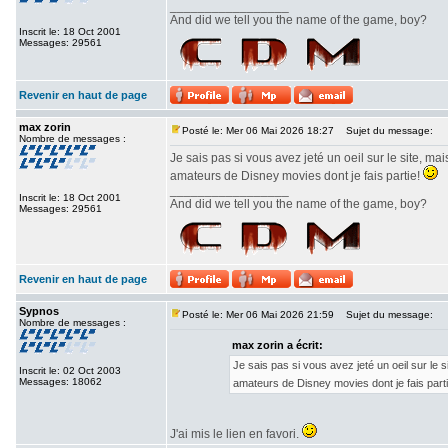
_________________
And did we tell you the name of the game, boy?
Inscrit le: 18 Oct 2001
Messages: 29561
Revenir en haut de page
max zorin
Posté le: Mer 06 Mai 2026 18:27
Sujet du message:
Nombre de messages :
Je sais pas si vous avez jeté un oeil sur le site, 
amateurs de Disney movies dont je fais partie!
_________________
Inscrit le: 18 Oct 2001
And did we tell you the name of the game, boy?
Messages: 29561
Revenir en haut de page
Sypnos
Posté le: Mer 06 Mai 2026 21:59
Sujet du message:
Nombre de messages :
max zorin a écrit:
Je sais pas si vous avez jeté un oeil sur le
Inscrit le: 02 Oct 2003
Messages: 18062
amateurs de Disney movies dont je fais part
J'ai mis le lien en favori.