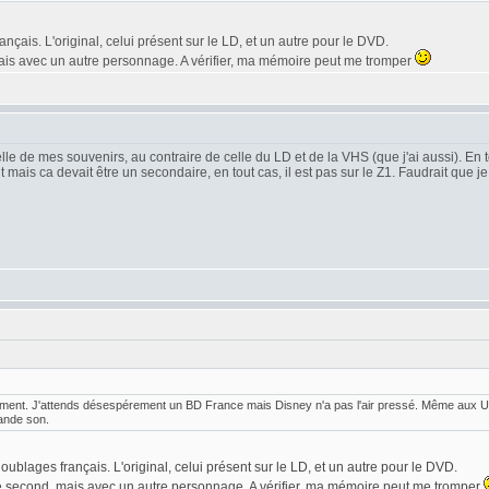
nçais. L'original, celui présent sur le LD, et un autre pour le DVD.
mais avec un autre personnage. A vérifier, ma mémoire peut me tromper
elle de mes souvenirs, au contraire de celle du LD et de la VHS (que j'ai aussi). E
 mais ca devait être un secondaire, en tout cas, il est pas sur le Z1. Faudrait que 
ent. J'attends désespérement un BD France mais Disney n'a pas l'air pressé. Même aux U.S.,
ande son.
oublages français. L'original, celui présent sur le LD, et un autre pour le DVD.
 le second, mais avec un autre personnage. A vérifier, ma mémoire peut me tromper