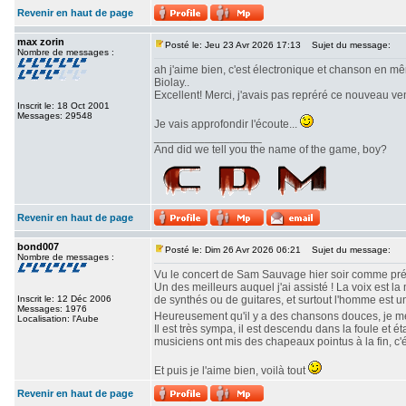
Revenir en haut de page
max zorin
Posté le: Jeu 23 Avr 2026 17:13
Sujet du message:
Nombre de messages :
ah j'aime bien, c'est électronique et chanson en m
Biolay..
Excellent! Merci, j'avais pas repréré ce nouveau ve
Inscrit le: 18 Oct 2001
Messages: 29548
Je vais approfondir l'écoute...
_________________
And did we tell you the name of the game, boy?
Revenir en haut de page
bond007
Posté le: Dim 26 Avr 2026 06:21
Sujet du message:
Nombre de messages :
Vu le concert de Sam Sauvage hier soir comme pré
Un des meilleurs auquel j'ai assisté ! La voix est 
Inscrit le: 12 Déc 2006
de synthés ou de guitares, et surtout l'homme est u
Messages: 1976
Heureusement qu'il y a des chansons douces, je m
Localisation: l'Aube
Il est très sympa, il est descendu dans la foule et ét
musiciens ont mis des chapeaux pointus à la fin, c'
Et puis je l'aime bien, voilà tout
Revenir en haut de page