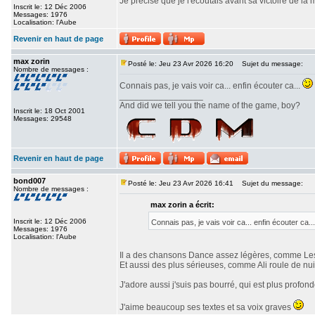
Je précise que je l'écoutais avant sa victoire de l
Inscrit le: 12 Déc 2006
Messages: 1976
Localisation: l'Aube
Revenir en haut de page
max zorin
Posté le: Jeu 23 Avr 2026 16:20
Sujet du message:
Nombre de messages :
Connais pas, je vais voir ca... enfin écouter ca...
_________________
And did we tell you the name of the game, boy?
Inscrit le: 18 Oct 2001
Messages: 29548
Revenir en haut de page
bond007
Posté le: Jeu 23 Avr 2026 16:41
Sujet du message:
Nombre de messages :
max zorin a écrit:
Inscrit le: 12 Déc 2006
Connais pas, je vais voir ca... enfin écouter ca..
Messages: 1976
Localisation: l'Aube
Il a des chansons Dance assez légères, comme Les
Et aussi des plus sérieuses, comme Ali roule de nuit
J'adore aussi j'suis pas bourré, qui est plus profond
J'aime beaucoup ses textes et sa voix graves