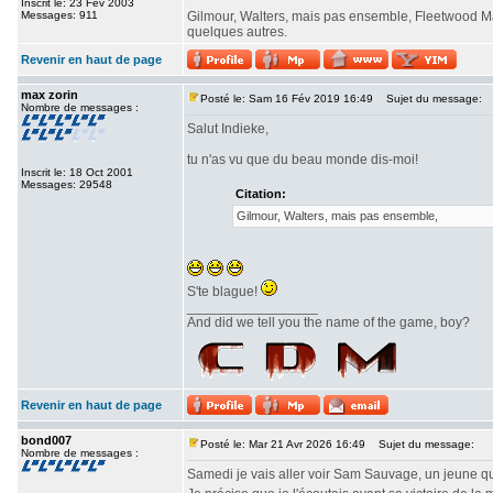
Inscrit le: 23 Fév 2003
Messages: 911
Gilmour, Walters, mais pas ensemble, Fleetwood Ma
quelques autres.
Revenir en haut de page
max zorin
Posté le: Sam 16 Fév 2019 16:49
Sujet du message:
Nombre de messages :
Salut Indieke,
tu n'as vu que du beau monde dis-moi!
Inscrit le: 18 Oct 2001
Messages: 29548
Citation:
Gilmour, Walters, mais pas ensemble,
S'te blague!
_________________
And did we tell you the name of the game, boy?
Revenir en haut de page
bond007
Posté le: Mar 21 Avr 2026 16:49
Sujet du message:
Nombre de messages :
Samedi je vais aller voir Sam Sauvage, un jeune que