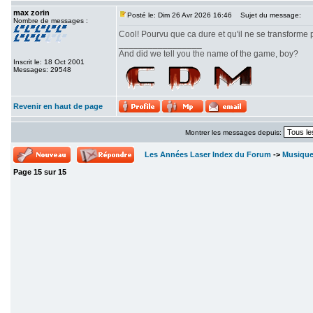
max zorin
Posté le: Dim 26 Avr 2026 16:46
Sujet du message:
Nombre de messages :
Cool! Pourvu que ca dure et qu'il ne se transforme
_________________
And did we tell you the name of the game, boy?
Inscrit le: 18 Oct 2001
Messages: 29548
Revenir en haut de page
Montrer les messages depuis:
Les Années Laser Index du Forum
->
Musiqu
Page
15
sur
15