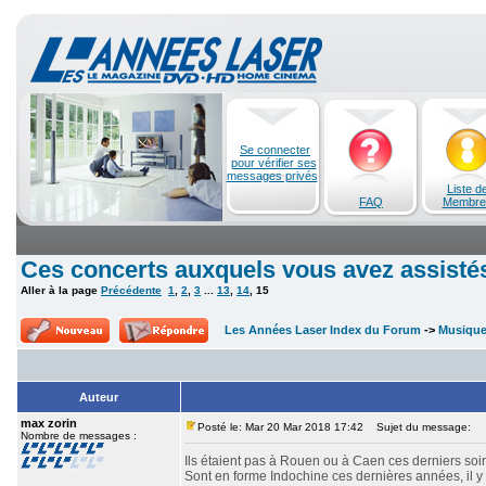
Se connecter
pour vérifier ses
messages privés
Liste d
FAQ
Membre
Ces concerts auxquels vous avez assisté
Aller à la page
Précédente
1
,
2
,
3
...
13
,
14
,
15
Les Années Laser Index du Forum
->
Musiqu
Auteur
max zorin
Posté le: Mar 20 Mar 2018 17:42
Sujet du message:
Nombre de messages :
Ils étaient pas à Rouen ou à Caen ces derniers soirs
Sont en forme Indochine ces dernières années, il y 