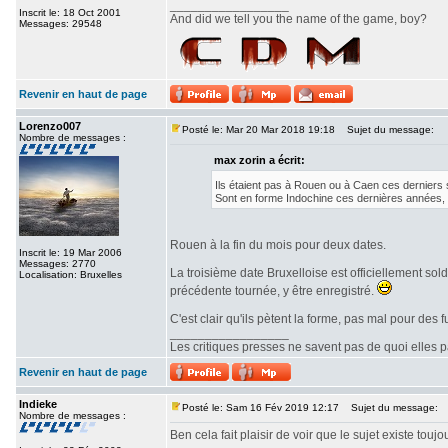
_________________
Inscrit le: 18 Oct 2001
And did we tell you the name of the game, boy?
Messages: 29548
Revenir en haut de page
Lorenzo007
Posté le: Mar 20 Mar 2018 19:18
Sujet du message:
Nombre de messages :
max zorin a écrit:
Ils étaient pas à Rouen ou à Caen ces derniers s
Sont en forme Indochine ces dernières années, il
Rouen à la fin du mois pour deux dates.
Inscrit le: 19 Mar 2006
Messages: 2770
La troisième date Bruxelloise est officiellement sold
Localisation: Bruxelles
précédente tournée, y être enregistré.
C'est clair qu'ils pètent la forme, pas mal pour des 
_________________
Les critiques presses ne savent pas de quoi elles p
Revenir en haut de page
Indieke
Posté le: Sam 16 Fév 2019 12:17
Sujet du message:
Nombre de messages :
Ben cela fait plaisir de voir que le sujet existe tou