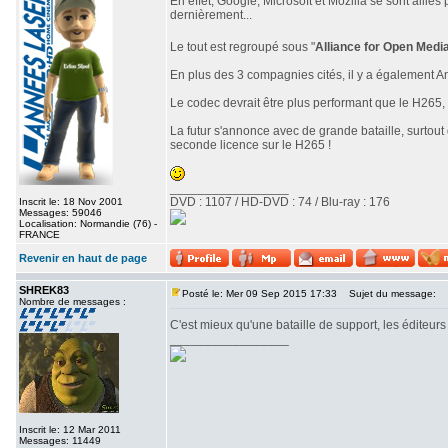
En effet, Google, Microsoft et Mozilla se sont alli
dernièrement...
Le tout est regroupé sous "
Alliance for Open Medi
En plus des 3 compagnies cités, il y a également A
Le codec devrait être plus performant que le H265, 
La futur s'annonce avec de grande bataille, surtou
seconde licence sur le H265 !
_________________
DVD : 1107 / HD-DVD : 74 / Blu-ray : 176
Inscrit le: 18 Nov 2001
Messages: 59046
Localisation: Normandie (76) -
FRANCE
Revenir en haut de page
SHREK83
Posté le: Mer 09 Sep 2015 17:33
Sujet du message:
Nombre de messages :
C'est mieux qu'une bataille de support, les éditeurs
_________________
Inscrit le: 12 Mar 2011
Messages: 11449