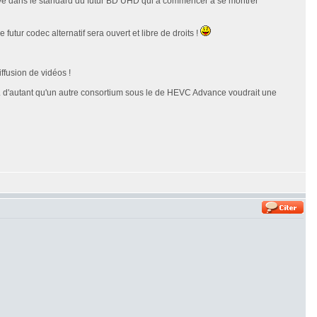
trouve dans le standard du futur BD UHD qui a commencer à se montrer
 futur codec alternatif sera ouvert et libre de droits !
ffusion de vidéos !
... d'autant qu'un autre consortium sous le de HEVC Advance voudrait une