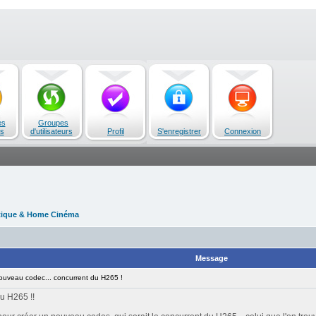
es
Groupes
s
d'utilisateurs
Profil
S'enregistrer
Connexion
tique & Home Cinéma
Message
veau codec... concurrent du H265 !
du H265 !!