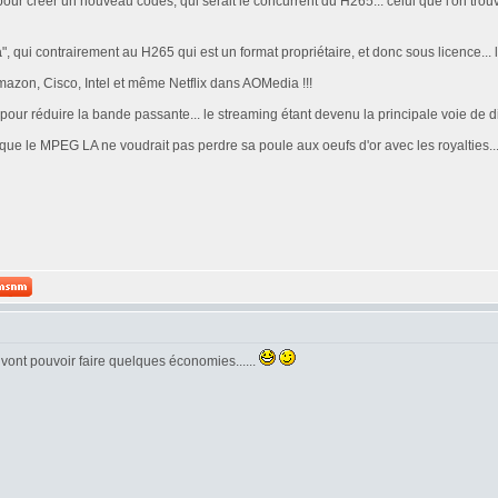
és pour créer un nouveau codes, qui serait le concurrent du H265... celui que l'on 
a
", qui contrairement au H265 qui est un format propriétaire, et donc sous licence... le
mazon, Cisco, Intel et même Netflix dans AOMedia !!!
pour réduire la bande passante... le streaming étant devenu la principale voie de di
t que le MPEG LA ne voudrait pas perdre sa poule aux oeufs d'or avec les royalties
 vont pouvoir faire quelques économies......