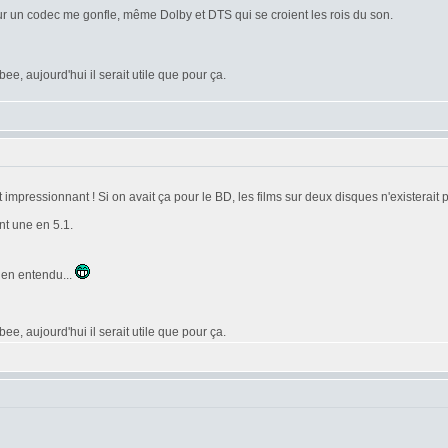
sur un codec me gonfle, même Dolby et DTS qui se croient les rois du son.
e, aujourd'hui il serait utile que pour ça.
impressionnant ! Si on avait ça pour le BD, les films sur deux disques n'existerait p
nt une en 5.1.
ien entendu...
e, aujourd'hui il serait utile que pour ça.