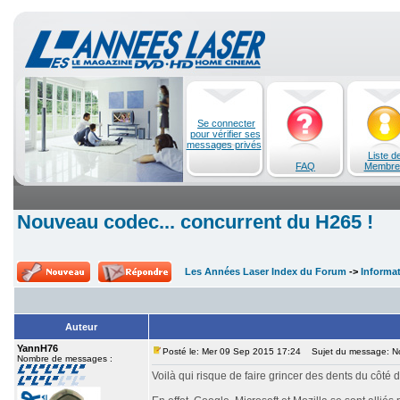
Se connecter
pour vérifier ses
messages privés
Liste d
FAQ
Membre
Nouveau codec... concurrent du H265 !
Les Années Laser Index du Forum
->
Informa
Auteur
YannH76
Posté le: Mer 09 Sep 2015 17:24
Sujet du message: Nou
Nombre de messages :
Voilà qui risque de faire grincer des dents du côté 