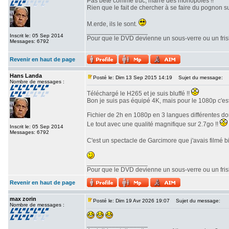
Pas bête comme truc, marre des monopoles !!
Rien que le fait de chercher à se faire du pognon 
M.erde, ils le sont.
_________________
Inscrit le: 05 Sep 2014
Pour que le DVD devienne un sous-verre ou un frisbe
Messages: 6792
Revenir en haut de page
Hans Landa
Posté le: Dim 13 Sep 2015 14:19
Sujet du message:
Nombre de messages :
Téléchargé le H265 et je suis bluffé !!
Bon je suis pas équipé 4K, mais pour le 1080p c'est 
Fichier de 2h en 1080p en 3 langues différentes do
Le tout avec une qualité magnifique sur 2.7go !!
Inscrit le: 05 Sep 2014
Messages: 6792
C'est un spectacle de Garcimore que j'avais filmé b
_________________
Pour que le DVD devienne un sous-verre ou un frisbe
Revenir en haut de page
max zorin
Posté le: Dim 19 Avr 2026 19:07
Sujet du message:
Nombre de messages :
_________________