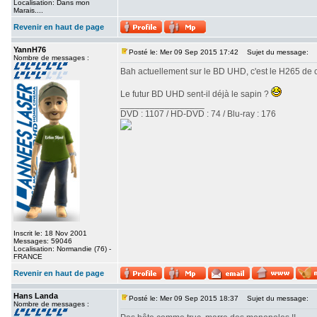
Localisation: Dans mon
Marais....
Revenir en haut de page
YannH76
Posté le: Mer 09 Sep 2015 17:42
Sujet du message:
Nombre de messages :
Bah actuellement sur le BD UHD, c'est le H265 de ch
Le futur BD UHD sent-il déjà le sapin ?
_________________
DVD : 1107 / HD-DVD : 74 / Blu-ray : 176
Inscrit le: 18 Nov 2001
Messages: 59046
Localisation: Normandie (76) -
FRANCE
Revenir en haut de page
Hans Landa
Posté le: Mer 09 Sep 2015 18:37
Sujet du message:
Nombre de messages :