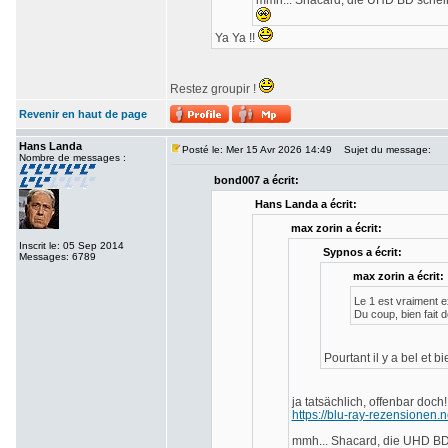
mmh... Shacard, die UHD BD scheint
Ya Ya !!
Restez groupir !
Revenir en haut de page
Hans Landa
Posté le: Mer 15 Avr 2026 14:49
Sujet du message:
Nombre de messages :
bond007 a écrit:
Hans Landa a écrit:
max zorin a écrit:
Inscrit le: 05 Sep 2014
Sypnos a écrit:
Messages: 6789
max zorin a écrit:
Le 1 est vraiment e
Du coup, bien fait 
Pourtant il y a bel et 
ja tatsächlich, offenbar doch
https://blu-ray-rezensionen.n
mmh... Shacard, die UHD BD 