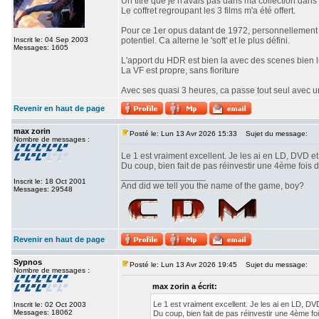
Un titre que je n'avais pas dans ma collection dans a
Le coffret regroupant les 3 films m'a été offert.
Pour ce 1er opus datant de 1972, personnellement a
Inscrit le: 04 Sep 2003
potentiel. Ca alterne le 'soft' et le plus défini.
Messages: 1605
L'apport du HDR est bien la avec des scenes bien l
La VF est propre, sans fioriture
Avec ses quasi 3 heures, ca passe tout seul avec une
Revenir en haut de page
max zorin
Posté le: Lun 13 Avr 2026 15:33
Sujet du message:
Nombre de messages :
Le 1 est vraiment excellent. Je les ai en LD, DVD e
Du coup, bien fait de pas réinvestir une 4ème fois 
_________________
Inscrit le: 18 Oct 2001
And did we tell you the name of the game, boy?
Messages: 29548
Revenir en haut de page
Sypnos
Posté le: Lun 13 Avr 2026 19:45
Sujet du message:
Nombre de messages :
max zorin a écrit:
Le 1 est vraiment excellent. Je les ai en LD, D
Inscrit le: 02 Oct 2003
Messages: 18062
Du coup, bien fait de pas réinvestir une 4ème fo