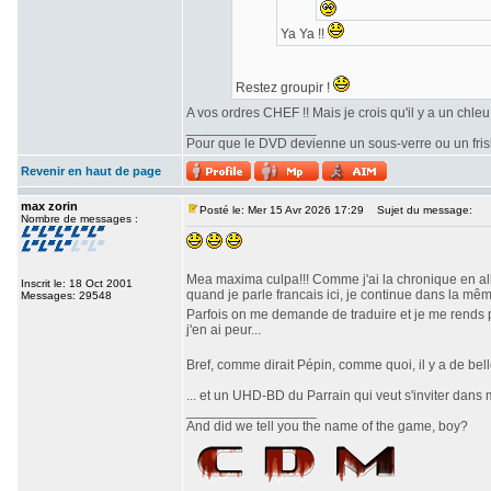
Ya Ya !!
Restez groupir !
A vos ordres CHEF !! Mais je crois qu'il y a un chl
_________________
Pour que le DVD devienne un sous-verre ou un frisbe
Revenir en haut de page
max zorin
Posté le: Mer 15 Avr 2026 17:29
Sujet du message:
Nombre de messages :
Mea maxima culpa!!! Comme j'ai la chronique en al
Inscrit le: 18 Oct 2001
quand je parle francais ici, je continue dans la m
Messages: 29548
Parfois on me demande de traduire et je me rends p
j'en ai peur...
Bref, comme dirait Pépin, comme quoi, il y a de bel
... et un UHD-BD du Parrain qui veut s'inviter dans m
_________________
And did we tell you the name of the game, boy?