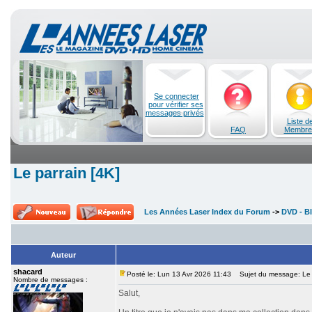
Se connecter
pour vérifier ses
messages privés
Liste d
FAQ
Membre
Le parrain [4K]
Les Années Laser Index du Forum
->
DVD - Bl
Auteur
shacard
Posté le: Lun 13 Avr 2026 11:43
Sujet du message: Le p
Nombre de messages :
Salut,