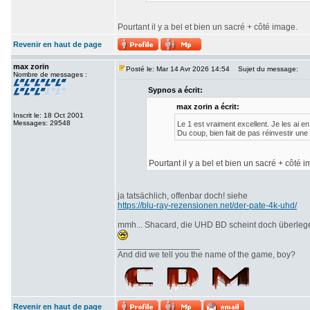
Pourtant il y a bel et bien un sacré + côté image.
Revenir en haut de page
max zorin
Posté le: Mar 14 Avr 2026 14:54
Sujet du message:
Nombre de messages :
Sypnos a écrit:
max zorin a écrit:
Inscrit le: 18 Oct 2001
Messages: 29548
Le 1 est vraiment excellent. Je les ai 
Du coup, bien fait de pas réinvestir une
Pourtant il y a bel et bien un sacré + côté 
ja tatsächlich, offenbar doch! siehe
https://blu-ray-rezensionen.net/der-pate-4k-uhd/
mmh... Shacard, die UHD BD scheint doch überlegen
_________________
And did we tell you the name of the game, boy?
Revenir en haut de page