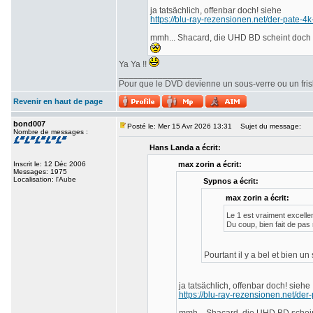
ja tatsächlich, offenbar doch! siehe
https://blu-ray-rezensionen.net/der-pate-4k
mmh... Shacard, die UHD BD scheint doch ü
Ya Ya !!
_________________
Pour que le DVD devienne un sous-verre ou un frisbe
Revenir en haut de page
bond007
Posté le: Mer 15 Avr 2026 13:31
Sujet du message:
Nombre de messages :
Hans Landa a écrit:
Inscrit le: 12 Déc 2006
max zorin a écrit:
Messages: 1975
Localisation: l'Aube
Sypnos a écrit:
max zorin a écrit:
Le 1 est vraiment excelle
Du coup, bien fait de pas
Pourtant il y a bel et bien un
ja tatsächlich, offenbar doch! siehe
https://blu-ray-rezensionen.net/der