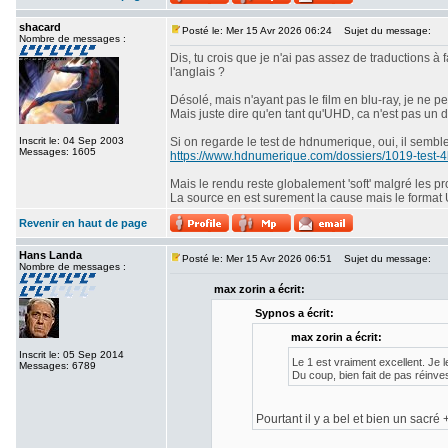
shacard
Posté le: Mer 15 Avr 2026 06:24
Sujet du message:
Nombre de messages :
Dis, tu crois que je n'ai pas assez de traductions à f
l'anglais ?
Désolé, mais n'ayant pas le film en blu-ray, je ne 
Mais juste dire qu'en tant qu'UHD, ca n'est pas un d
Inscrit le: 04 Sep 2003
Si on regarde le test de hdnumerique, oui, il semble
Messages: 1605
https://www.hdnumerique.com/dossiers/1019-test-4k
Mais le rendu reste globalement 'soft' malgré les pr
La source en est surement la cause mais le format
Revenir en haut de page
Hans Landa
Posté le: Mer 15 Avr 2026 06:51
Sujet du message:
Nombre de messages :
max zorin a écrit:
Sypnos a écrit:
max zorin a écrit:
Inscrit le: 05 Sep 2014
Le 1 est vraiment excellent. Je 
Messages: 6789
Du coup, bien fait de pas réinve
Pourtant il y a bel et bien un sacré 