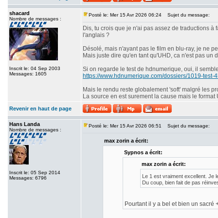
shacard
Posté le: Mer 15 Avr 2026 06:24
Sujet du message:
Nombre de messages :
Dis, tu crois que je n'ai pas assez de traductions à f
l'anglais ?
Désolé, mais n'ayant pas le film en blu-ray, je ne 
Mais juste dire qu'en tant qu'UHD, ca n'est pas un d
Inscrit le: 04 Sep 2003
Si on regarde le test de hdnumerique, oui, il semble
Messages: 1605
https://www.hdnumerique.com/dossiers/1019-test-4k
Mais le rendu reste globalement 'soft' malgré les pr
La source en est surement la cause mais le format
Revenir en haut de page
Hans Landa
Posté le: Mer 15 Avr 2026 06:51
Sujet du message:
Nombre de messages :
max zorin a écrit:
Sypnos a écrit:
max zorin a écrit:
Inscrit le: 05 Sep 2014
Le 1 est vraiment excellent. Je 
Messages: 6796
Du coup, bien fait de pas réinve
Pourtant il y a bel et bien un sacré 