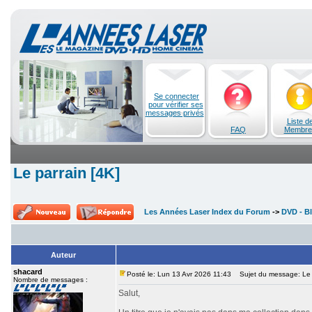
Se connecter
pour vérifier ses
messages privés
Liste d
FAQ
Membre
Le parrain [4K]
Les Années Laser Index du Forum
->
DVD - Bl
Auteur
shacard
Posté le: Lun 13 Avr 2026 11:43
Sujet du message: Le p
Nombre de messages :
Salut,