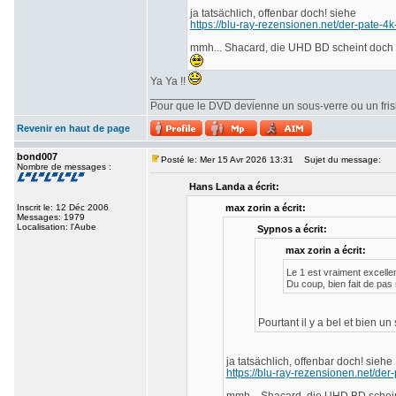
ja tatsächlich, offenbar doch! siehe
https://blu-ray-rezensionen.net/der-pate-4k
mmh... Shacard, die UHD BD scheint doch ü
Ya Ya !!
_________________
Pour que le DVD devienne un sous-verre ou un frisbe
Revenir en haut de page
bond007
Posté le: Mer 15 Avr 2026 13:31
Sujet du message:
Nombre de messages :
Hans Landa a écrit:
Inscrit le: 12 Déc 2006
max zorin a écrit:
Messages: 1979
Localisation: l'Aube
Sypnos a écrit:
max zorin a écrit:
Le 1 est vraiment excelle
Du coup, bien fait de pas
Pourtant il y a bel et bien un
ja tatsächlich, offenbar doch! siehe
https://blu-ray-rezensionen.net/der