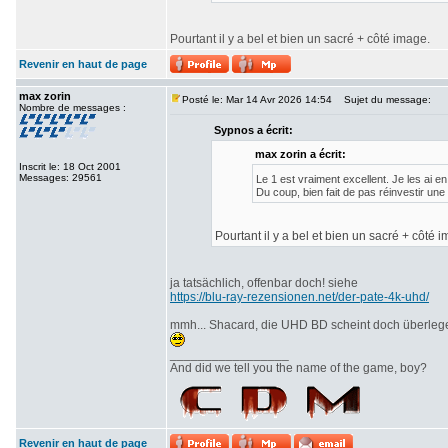
Pourtant il y a bel et bien un sacré + côté image.
Revenir en haut de page
max zorin
Posté le: Mar 14 Avr 2026 14:54
Sujet du message:
Nombre de messages :
Sypnos a écrit:
max zorin a écrit:
Inscrit le: 18 Oct 2001
Messages: 29561
Le 1 est vraiment excellent. Je les ai 
Du coup, bien fait de pas réinvestir une
Pourtant il y a bel et bien un sacré + côté 
ja tatsächlich, offenbar doch! siehe
https://blu-ray-rezensionen.net/der-pate-4k-uhd/
mmh... Shacard, die UHD BD scheint doch überlegen
_________________
And did we tell you the name of the game, boy?
Revenir en haut de page