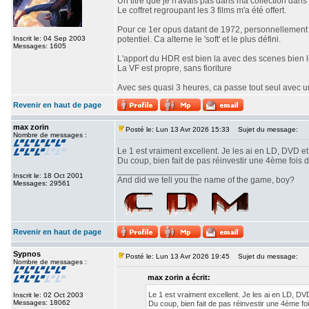
Un titre que je n'avais pas dans ma collection dans a
Le coffret regroupant les 3 films m'a été offert.
Pour ce 1er opus datant de 1972, personnellement a
Inscrit le: 04 Sep 2003
potentiel. Ca alterne le 'soft' et le plus défini.
Messages: 1605
L'apport du HDR est bien la avec des scenes bien l
La VF est propre, sans fioriture
Avec ses quasi 3 heures, ca passe tout seul avec une
Revenir en haut de page
max zorin
Posté le: Lun 13 Avr 2026 15:33
Sujet du message:
Nombre de messages :
Le 1 est vraiment excellent. Je les ai en LD, DVD e
Du coup, bien fait de pas réinvestir une 4ème fois 
_________________
Inscrit le: 18 Oct 2001
And did we tell you the name of the game, boy?
Messages: 29561
Revenir en haut de page
Sypnos
Posté le: Lun 13 Avr 2026 19:45
Sujet du message:
Nombre de messages :
max zorin a écrit:
Le 1 est vraiment excellent. Je les ai en LD, D
Inscrit le: 02 Oct 2003
Messages: 18062
Du coup, bien fait de pas réinvestir une 4ème fo