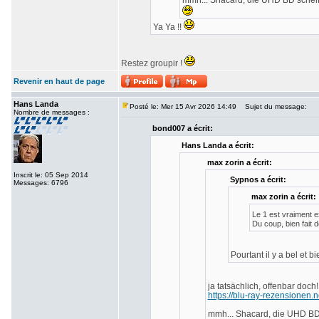
mmh... Shacard, die UHD BD scheint
Ya Ya !!
Restez groupir !
Revenir en haut de page
Hans Landa
Posté le: Mer 15 Avr 2026 14:49
Sujet du message:
Nombre de messages :
bond007 a écrit:
Hans Landa a écrit:
max zorin a écrit:
Inscrit le: 05 Sep 2014
Sypnos a écrit:
Messages: 6796
max zorin a écrit:
Le 1 est vraiment e
Du coup, bien fait 
Pourtant il y a bel et 
ja tatsächlich, offenbar doch
https://blu-ray-rezensionen.n
mmh... Shacard, die UHD BD 