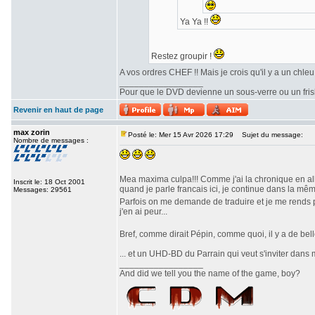
Ya Ya !!
Restez groupir !
A vos ordres CHEF !! Mais je crois qu'il y a un chl
_________________
Pour que le DVD devienne un sous-verre ou un frisbe
Revenir en haut de page
max zorin
Posté le: Mer 15 Avr 2026 17:29
Sujet du message:
Nombre de messages :
Mea maxima culpa!!! Comme j'ai la chronique en al
Inscrit le: 18 Oct 2001
quand je parle francais ici, je continue dans la m
Messages: 29561
Parfois on me demande de traduire et je me rends p
j'en ai peur...
Bref, comme dirait Pépin, comme quoi, il y a de bel
... et un UHD-BD du Parrain qui veut s'inviter dans m
_________________
And did we tell you the name of the game, boy?