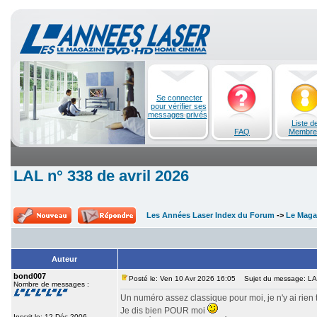
Se connecter
pour vérifier ses
messages privés
Liste d
FAQ
Membre
LAL n° 338 de avril 2026
Les Années Laser Index du Forum
->
Le Maga
Auteur
bond007
Posté le: Ven 10 Avr 2026 16:05
Sujet du message: LAL
Nombre de messages :
Un numéro assez classique pour moi, je n'y ai rien t
Je dis bien POUR moi
Inscrit le: 12 Déc 2006