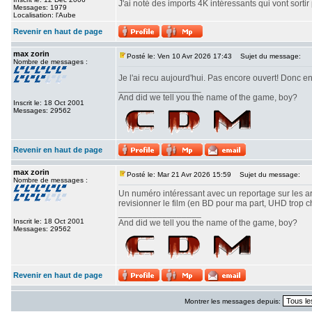
J'ai noté des imports 4K intéressants qui vont sorti
Messages: 1979
Localisation: l'Aube
Revenir en haut de page
max zorin
Posté le: Ven 10 Avr 2026 17:43
Sujet du message:
Nombre de messages :
Je l'ai recu aujourd'hui. Pas encore ouvert! Donc 
_________________
And did we tell you the name of the game, boy?
Inscrit le: 18 Oct 2001
Messages: 29562
Revenir en haut de page
max zorin
Posté le: Mar 21 Avr 2026 15:59
Sujet du message:
Nombre de messages :
Un numéro intéressant avec un reportage sur les arc
revisionner le film (en BD pour ma part, UHD trop c
_________________
Inscrit le: 18 Oct 2001
And did we tell you the name of the game, boy?
Messages: 29562
Revenir en haut de page
Montrer les messages depuis: