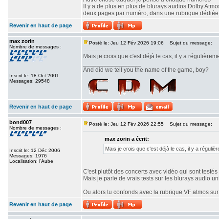
Il y a de plus en plus de blurays audios Dolby At
deux pages par numéro, dans une rubrique dédiée
Revenir en haut de page
max zorin
Posté le: Jeu 12 Fév 2026 19:06
Sujet du message:
Nombre de messages :
Mais je crois que c'est déjà le cas, il y a régulièr
_________________
And did we tell you the name of the game, boy?
Inscrit le: 18 Oct 2001
Messages: 29548
Revenir en haut de page
bond007
Posté le: Jeu 12 Fév 2026 22:55
Sujet du message:
Nombre de messages :
max zorin a écrit:
Mais je crois que c'est déjà le cas, il y a régu
Inscrit le: 12 Déc 2006
Messages: 1976
Localisation: l'Aube
C'est plutôt des concerts avec vidéo qui sont testé
Mais je parle de vrais tests sur les blurays audio un
Ou alors tu confonds avec la rubrique VF atmos sur 
Revenir en haut de page