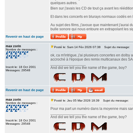
quelques autres.
Bien sur j'avais les CD de tout ça avant les réédit
Et dans les concerts en blurays normaux codés en Do
Au sujet des films, j'avoue que maintenant j'aurai 
bulle sonore qui nous entoure en extrapolant les sig
Revenir en haut de page
max zorin
Posté le: Sam 14 Fév 2026 07:38
Sujet du message:
Nombre de messages :
ok, ca m'intrigue, j'ai plusieurs concertes en dolby
accroché à l'époque des remix multicanaux des SACDs
_________________
Inscrit le: 18 Oct 2001
And did we tell you the name of the game, boy?
Messages: 29548
Revenir en haut de page
max zorin
Posté le: Jeu 05 Mar 2026 18:39
Sujet du message:
Nombre de messages :
Pour ma part un numéro dans la moyenne mais sans 
_________________
And did we tell you the name of the game, boy?
Inscrit le: 18 Oct 2001
Messages: 29548