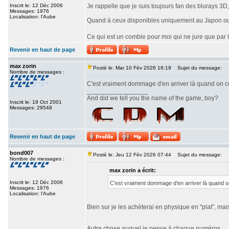
Inscrit le: 12 Déc 2006
Je rappelle que je suis toujours fan des blurays 3D
Messages: 1976
Localisation: l'Aube
Quand à ceux disponibles uniquement au Japon ou e
Ce qui est un comble pour moi qui ne jure que par
Revenir en haut de page
max zorin
Posté le: Mar 10 Fév 2026 16:19
Sujet du message:
Nombre de messages :
C'est vraiment dommage d'en arriver là quand on c
_________________
And did we tell you the name of the game, boy?
Inscrit le: 18 Oct 2001
Messages: 29548
Revenir en haut de page
bond007
Posté le: Jeu 12 Fév 2026 07:44
Sujet du message:
Nombre de messages :
max zorin a écrit:
Inscrit le: 12 Déc 2006
C'est vraiment dommage d'en arriver là quand o
Messages: 1976
Localisation: l'Aube
Bien sur je les achèterai en physique en "plat", mai
Autre chose auquel je pense à chaque numéros