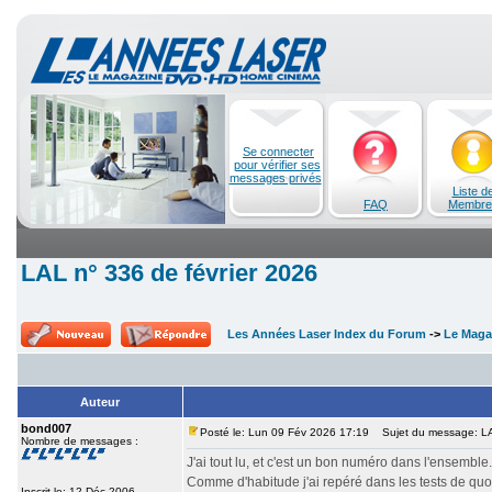
Se connecter
pour vérifier ses
messages privés
Liste d
FAQ
Membre
LAL n° 336 de février 2026
Les Années Laser Index du Forum
->
Le Maga
Auteur
bond007
Posté le: Lun 09 Fév 2026 17:19
Sujet du message: LAL
Nombre de messages :
J'ai tout lu, et c'est un bon numéro dans l'ensemble.
Comme d'habitude j'ai repéré dans les tests de qu
Inscrit le: 12 Déc 2006