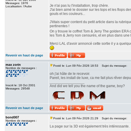
Messages: 1976
Je n'ai pas lu l'installation, trop chère.
Localisation: l'Aube
J'ai bien aimé le dossier sur les tops et les flops 
gouts et les couleurs...
J'étais super content du petit article dans la rubriq
pertinentes !
On y trouve le coffret Tom & Jerry The golden ERA c
les Tom & Jerry non censurés, et en plus dans une 
Merci LAL d'avoir annoncé cette sortie il y a quelq
Revenir en haut de page
max zorin
Posté le: Lun 09 Fév 2026 18:53
Sujet du message:
Nombre de messages :
oh j'ai hâte de le recevoir.
Pareil, les install de luxe, ca me fait plus rêver dep
_________________
Inscrit le: 18 Oct 2001
And did we tell you the name of the game, boy?
Messages: 29548
Revenir en haut de page
bond007
Posté le: Lun 09 Fév 2026 21:29
Sujet du message:
Nombre de messages :
La page sur la 3D est également très intéressante.