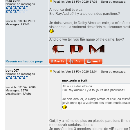
max zorin
Posté le: Ven 13 Fév 2026 17:38
Sujet du message:
Nombre de messages :
Ah oui ca doit être ca.
Blu Ray Audio? Il y a toujours des parutions?
Inscrit le: 18 Oct 2001
Je dois avouer, le Dolby Atmos et cnie, ca m'intéres
Messages: 29548
visionne qui a vraiment des effets multicanaux n'est
_________________
And did we tell you the name of the game, boy?
Revenir en haut de page
bond007
Posté le: Ven 13 Fév 2026 22:04
Sujet du message:
Nombre de messages :
max zorin a écrit:
Ah oui ca doit être ca.
Inscrit le: 12 Déc 2006
Blu Ray Audio? Il y a toujours des parutions?
Messages: 1976
Localisation: l'Aube
Je dois avouer, le Dolby Atmos et cnie, ca m'int
je visionne qui a vraiment des effets multicanaux
Oui, il y a même de plus en plus de parutions il me 
redecouvrir certains albums.
Je possède les 3 premiers albums de AIR dans ce for