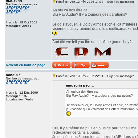
max zorin
Posté le: Ven 13 Fév 2026 17:38
Sujet du message:
Nombre de messages :
Ah oui ca doit être ca.
Blu Ray Audio? Il y a toujours des parutions?
Inscrit le: 18 Oct 2001
Je dois avouer, le Dolby Atmos et cnie, ca m'intéres
Messages: 29561
visionne qui a vraiment des effets multicanaux n'est
_________________
And did we tell you the name of the game, boy?
Revenir en haut de page
bond007
Posté le: Ven 13 Fév 2026 22:04
Sujet du message:
Nombre de messages :
max zorin a écrit:
Ah oui ca doit être ca.
Inscrit le: 12 Déc 2006
Blu Ray Audio? Il y a toujours des parutions?
Messages: 1979
Localisation: l'Aube
Je dois avouer, le Dolby Atmos et cnie, ca m'int
je visionne qui a vraiment des effets multicanaux
Oui, il y a même de plus en plus de parutions il me 
redecouvrir certains albums.
Je possède les 3 premiers albums de AIR dans ce for