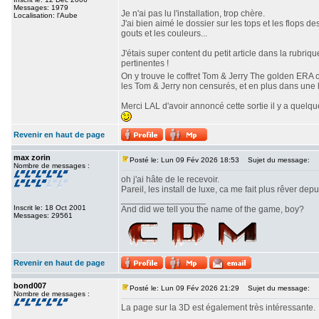
Messages: 1979
Je n'ai pas lu l'installation, trop chère.
Localisation: l'Aube
J'ai bien aimé le dossier sur les tops et les flops 
gouts et les couleurs...
J'étais super content du petit article dans la rubriq
pertinentes !
On y trouve le coffret Tom & Jerry The golden ERA c
les Tom & Jerry non censurés, et en plus dans une 
Merci LAL d'avoir annoncé cette sortie il y a quelq
Revenir en haut de page
max zorin
Posté le: Lun 09 Fév 2026 18:53
Sujet du message:
Nombre de messages :
oh j'ai hâte de le recevoir.
Pareil, les install de luxe, ca me fait plus rêver dep
_________________
Inscrit le: 18 Oct 2001
And did we tell you the name of the game, boy?
Messages: 29561
Revenir en haut de page
bond007
Posté le: Lun 09 Fév 2026 21:29
Sujet du message:
Nombre de messages :
La page sur la 3D est également très intéressante.