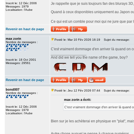
Inscrit le: 12 Déc 2006
Je rappelle que je suis toujours fan des blurays 3D
Messages: 1979
Localisation: l'Aube
Quand à ceux disponibles uniquement au Japon ou e
Ce qui est un comble pour moi qui ne jure que par
Revenir en haut de page
max zorin
Posté le: Mar 10 Fév 2026 16:19
Sujet du message:
Nombre de messages :
C'est vraiment dommage d'en arriver là quand on c
_________________
And did we tell you the name of the game, boy?
Inscrit le: 18 Oct 2001
Messages: 29561
Revenir en haut de page
bond007
Posté le: Jeu 12 Fév 2026 07:44
Sujet du message:
Nombre de messages :
max zorin a écrit:
Inscrit le: 12 Déc 2006
C'est vraiment dommage d'en arriver là quand o
Messages: 1979
Localisation: l'Aube
Bien sur je les achèterai en physique en "plat", mai
Autre chose auquel je pense à chaque numéros