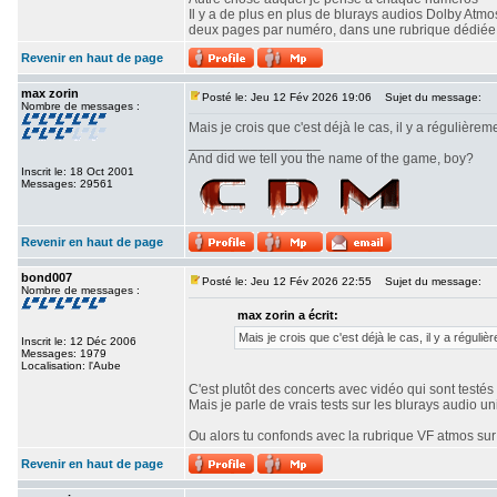
Il y a de plus en plus de blurays audios Dolby At
deux pages par numéro, dans une rubrique dédiée
Revenir en haut de page
max zorin
Posté le: Jeu 12 Fév 2026 19:06
Sujet du message:
Nombre de messages :
Mais je crois que c'est déjà le cas, il y a régulièr
_________________
And did we tell you the name of the game, boy?
Inscrit le: 18 Oct 2001
Messages: 29561
Revenir en haut de page
bond007
Posté le: Jeu 12 Fév 2026 22:55
Sujet du message:
Nombre de messages :
max zorin a écrit:
Mais je crois que c'est déjà le cas, il y a régu
Inscrit le: 12 Déc 2006
Messages: 1979
Localisation: l'Aube
C'est plutôt des concerts avec vidéo qui sont testé
Mais je parle de vrais tests sur les blurays audio un
Ou alors tu confonds avec la rubrique VF atmos sur 
Revenir en haut de page