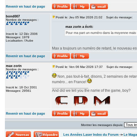
Revenir en haut de page
bond007
Posté le: Jeu 05 Mar 2026 21:02
Sujet du message:
Nombre de messages :
max zorin a écrit:
Pour ma part un numéro dans la moyenne mais sa
Inscrit le: 12 Déc 2006
Messages: 1979
Localisation: l'Aube
Max a toujours un numéro de retard, le nouveau est
Revenir en haut de page
max zorin
Posté le: Ven 06 Mar 2026 17:37
Sujet du message:
Nombre de messages :
Non, pas tout-à-fait, disons, 2 semaines de reta
numéro... en France!
_________________
Inscrit le: 18 Oct 2001
And did we tell you the name of the game, boy?
Messages: 29561
Revenir en haut de page
Montrer les messages depuis:
Les Années Laser Index du Forum
->
Le Maga