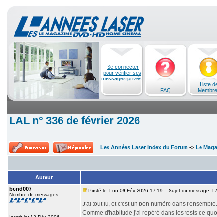
Se connecter
pour vérifier ses
messages privés
Liste d
FAQ
Membre
LAL n° 336 de février 2026
Les Années Laser Index du Forum
->
Le Maga
Auteur
bond007
Posté le: Lun 09 Fév 2026 17:19
Sujet du message: LAL
Nombre de messages :
J'ai tout lu, et c'est un bon numéro dans l'ensemble.
Comme d'habitude j'ai repéré dans les tests de qu
Inscrit le: 12 Déc 2006