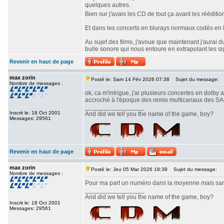
quelques autres.
Bien sur j'avais les CD de tout ça avant les réédit
Et dans les concerts en blurays normaux codés en Do
Au sujet des films, j'avoue que maintenant j'aurai 
bulle sonore qui nous entoure en extrapolant les sig
Revenir en haut de page
max zorin
Posté le: Sam 14 Fév 2026 07:38
Sujet du message:
Nombre de messages :
ok, ca m'intrigue, j'ai plusieurs concertes en dolby
accroché à l'époque des remix multicanaux des SACDs
_________________
Inscrit le: 18 Oct 2001
And did we tell you the name of the game, boy?
Messages: 29561
Revenir en haut de page
max zorin
Posté le: Jeu 05 Mar 2026 18:39
Sujet du message:
Nombre de messages :
Pour ma part un numéro dans la moyenne mais sans 
_________________
And did we tell you the name of the game, boy?
Inscrit le: 18 Oct 2001
Messages: 29561