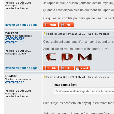
Inscrit le: 12 Déc 2006
Je rappelle que je suis toujours fan des blurays 3D
Messages: 1979
Localisation: l'Aube
Quand à ceux disponibles uniquement au Japon ou e
Ce qui est un comble pour moi qui ne jure que par
Revenir en haut de page
max zorin
Posté le: Mar 10 Fév 2026 16:19
Sujet du message:
Nombre de messages :
C'est vraiment dommage d'en arriver là quand on c
_________________
And did we tell you the name of the game, boy?
Inscrit le: 18 Oct 2001
Messages: 29556
Revenir en haut de page
bond007
Posté le: Jeu 12 Fév 2026 07:44
Sujet du message:
Nombre de messages :
max zorin a écrit:
Inscrit le: 12 Déc 2006
C'est vraiment dommage d'en arriver là quand o
Messages: 1979
Localisation: l'Aube
Bien sur je les achèterai en physique en "plat", mai
Autre chose auquel je pense à chaque numéros