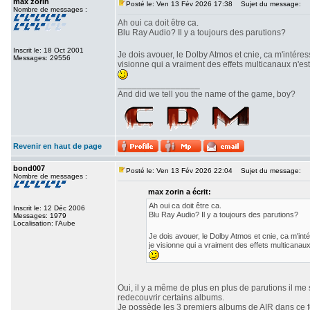
max zorin
Posté le: Ven 13 Fév 2026 17:38
Sujet du message:
Nombre de messages :
Ah oui ca doit être ca.
Blu Ray Audio? Il y a toujours des parutions?
Inscrit le: 18 Oct 2001
Je dois avouer, le Dolby Atmos et cnie, ca m'intéres
Messages: 29556
visionne qui a vraiment des effets multicanaux n'est
_________________
And did we tell you the name of the game, boy?
Revenir en haut de page
bond007
Posté le: Ven 13 Fév 2026 22:04
Sujet du message:
Nombre de messages :
max zorin a écrit:
Ah oui ca doit être ca.
Inscrit le: 12 Déc 2006
Blu Ray Audio? Il y a toujours des parutions?
Messages: 1979
Localisation: l'Aube
Je dois avouer, le Dolby Atmos et cnie, ca m'int
je visionne qui a vraiment des effets multicanaux
Oui, il y a même de plus en plus de parutions il me 
redecouvrir certains albums.
Je possède les 3 premiers albums de AIR dans ce for