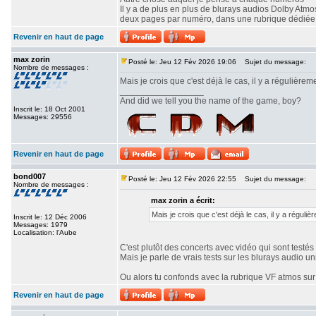
Il y a de plus en plus de blurays audios Dolby At
deux pages par numéro, dans une rubrique dédiée
Revenir en haut de page
max zorin
Posté le: Jeu 12 Fév 2026 19:06
Sujet du message:
Nombre de messages :
Mais je crois que c'est déjà le cas, il y a régulièr
_________________
And did we tell you the name of the game, boy?
Inscrit le: 18 Oct 2001
Messages: 29556
Revenir en haut de page
bond007
Posté le: Jeu 12 Fév 2026 22:55
Sujet du message:
Nombre de messages :
max zorin a écrit:
Mais je crois que c'est déjà le cas, il y a régu
Inscrit le: 12 Déc 2006
Messages: 1979
Localisation: l'Aube
C'est plutôt des concerts avec vidéo qui sont testé
Mais je parle de vrais tests sur les blurays audio un
Ou alors tu confonds avec la rubrique VF atmos sur 
Revenir en haut de page