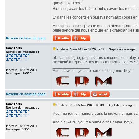
quelques autres.
Bien sur j'avais les CD de tout ça avant les réédit
Et dans les concerts en blurays normaux codés en Do
Au sujet des films, j'avoue que maintenant j'aurai 
bulle sonore qui nous entoure en extrapolant les sig
Revenir en haut de page
max zorin
Posté le: Sam 14 Fév 2026 07:38
Sujet du message:
Nombre de messages :
ok, ca m'intrigue, j'ai plusieurs concertes en dolby
accroché à l'époque des remix multicanaux des SACDs
_________________
Inscrit le: 18 Oct 2001
And did we tell you the name of the game, boy?
Messages: 29556
Revenir en haut de page
max zorin
Posté le: Jeu 05 Mar 2026 18:39
Sujet du message:
Nombre de messages :
Pour ma part un numéro dans la moyenne mais sans 
_________________
And did we tell you the name of the game, boy?
Inscrit le: 18 Oct 2001
Messages: 29556