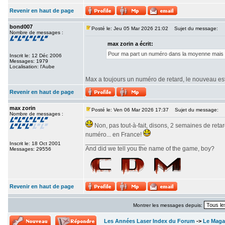
Revenir en haut de page
bond007
Posté le: Jeu 05 Mar 2026 21:02
Sujet du message:
Nombre de messages :
max zorin a écrit:
Pour ma part un numéro dans la moyenne mais sa
Inscrit le: 12 Déc 2006
Messages: 1979
Localisation: l'Aube
Max a toujours un numéro de retard, le nouveau est
Revenir en haut de page
max zorin
Posté le: Ven 06 Mar 2026 17:37
Sujet du message:
Nombre de messages :
Non, pas tout-à-fait, disons, 2 semaines de reta
numéro... en France!
_________________
Inscrit le: 18 Oct 2001
And did we tell you the name of the game, boy?
Messages: 29556
Revenir en haut de page
Montrer les messages depuis:
Les Années Laser Index du Forum
->
Le Maga