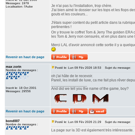
Messages: 1979
Je n'ai pas lu l'installation, trop chère.
Localisation: l'Aube
J'ai bien aimé le dossier sur les tops et les flops 
gouts et les couleurs...
J'étais super content du petit article dans la rubriq
pertinentes !
On y trouve le coffret Tom & Jerry The golden ERA c
les Tom & Jerry non censurés, et en plus dans une 
Merci LAL d'avoir annoncé cette sortie il y a quelq
Revenir en haut de page
max zorin
Posté le: Lun 09 Fév 2026 18:53
Sujet du message:
Nombre de messages :
oh j'ai hâte de le recevoir.
Pareil, les install de luxe, ca me fait plus rêver dep
_________________
Inscrit le: 18 Oct 2001
And did we tell you the name of the game, boy?
Messages: 29556
Revenir en haut de page
bond007
Posté le: Lun 09 Fév 2026 21:29
Sujet du message:
Nombre de messages :
La page sur la 3D est également très intéressante.