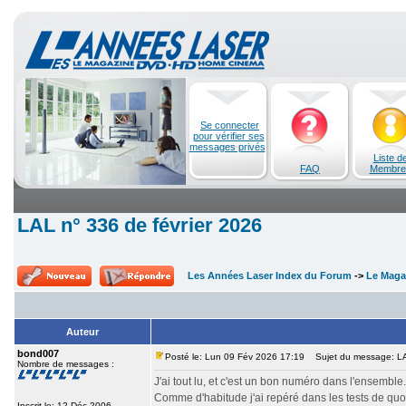
Se connecter
pour vérifier ses
messages privés
Liste d
FAQ
Membre
LAL n° 336 de février 2026
Les Années Laser Index du Forum
->
Le Maga
Auteur
bond007
Posté le: Lun 09 Fév 2026 17:19
Sujet du message: LAL
Nombre de messages :
J'ai tout lu, et c'est un bon numéro dans l'ensemble.
Comme d'habitude j'ai repéré dans les tests de qu
Inscrit le: 12 Déc 2006