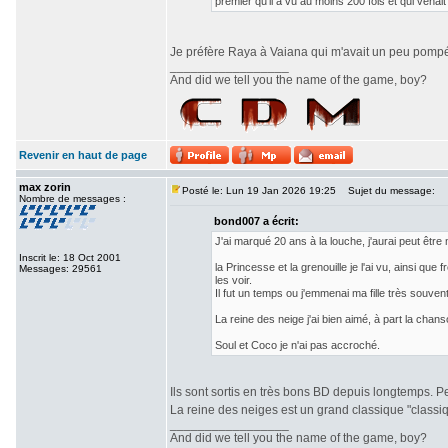
premier qu'il a vu au moins 200 fois et qui venai
Je préfère Raya à Vaiana qui m'avait un peu pompé.
_________________
And did we tell you the name of the game, boy?
Revenir en haut de page
max zorin
Posté le: Lun 19 Jan 2026 19:25
Sujet du message:
Nombre de messages :
bond007 a écrit:
J'ai marqué 20 ans à la louche, j'aurai peut être 
Inscrit le: 18 Oct 2001
la Princesse et la grenouille je l'ai vu, ainsi qu
Messages: 29561
les voir.
Il fut un temps ou j'emmenai ma fille très souven
La reine des neige j'ai bien aimé, à part la chan
Soul et Coco je n'ai pas accroché.
Ils sont sortis en très bons BD depuis longtemps. P
La reine des neiges est un grand classique "classiqu
_________________
And did we tell you the name of the game, boy?