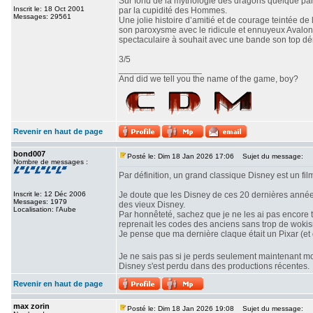
Sur fond de la mythologie des dragons quelque part
Inscrit le: 18 Oct 2001
par la cupidité des Hommes.
Messages: 29561
Une jolie histoire d’amitié et de courage teintée de
son paroxysme avec le ridicule et ennuyeux Avaloni
spectaculaire à souhait avec une bande son top dé
3/5
_________________
And did we tell you the name of the game, boy?
Revenir en haut de page
bond007
Posté le: Dim 18 Jan 2026 17:06
Sujet du message:
Nombre de messages :
Par définition, un grand classique Disney est un fil
Inscrit le: 12 Déc 2006
Je doute que les Disney de ces 20 dernières année
Messages: 1979
des vieux Disney.
Localisation: l'Aube
Par honnêteté, sachez que je ne les ai pas encore t
reprenait les codes des anciens sans trop de woki
Je pense que ma dernière claque était un Pixar (et d
Je ne sais pas si je perds seulement maintenant m
Disney s'est perdu dans des productions récentes.
Revenir en haut de page
max zorin
Posté le: Dim 18 Jan 2026 19:08
Sujet du message: