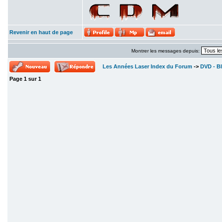
Revenir en haut de page
Montrer les messages depuis:
Les Années Laser Index du Forum
->
DVD - Bl
Page
1
sur
1