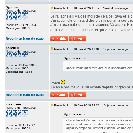
Sypnos
Posté le: Lun 19 Jan 2026 11:37
Sujet du message:
Nombre de messages :
Je l'ai acheté il y'a des mois de celà ce Raya et le 
J'ai accumulé un retard des plus importants ces de
J'ai par exemple seulement visionné Vaïana ce Noël
Inscrit le: 02 Oct 2003
Messages: 18062
qu'il a vu au moins 200 fois et qui venait de voir le
Revenir en haut de page
bond007
Posté le: Lun 19 Jan 2026 17:09
Sujet du message:
Nombre de messages :
Sypnos a écrit:
Inscrit le: 12 Déc 2006
J'ai accumulé un retard des plus importants ces
Messages: 1979
Localisation: l'Aube
Pareil
Il y en a pas mal que j'ai acheté depuis longtemps 
Revenir en haut de page
max zorin
Posté le: Lun 19 Jan 2026 19:22
Sujet du message:
Nombre de messages :
Sypnos a écrit:
Je l'ai acheté il y'a des mois de celà ce Raya et
J'ai accumulé un retard des plus importants ces
Inscrit le: 18 Oct 2001
J'ai par exemple seulement visionné Vaïana ce N
Messages: 29561