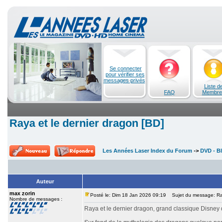
Se connecter
pour vérifier ses
messages privés
Liste d
FAQ
Membre
Raya et le dernier dragon [BD]
Les Années Laser Index du Forum
->
DVD - Bl
Auteur
max zorin
Posté le: Dim 18 Jan 2026 09:19
Sujet du message: Raya
Nombre de messages :
Raya et le dernier dragon, grand classique Disney