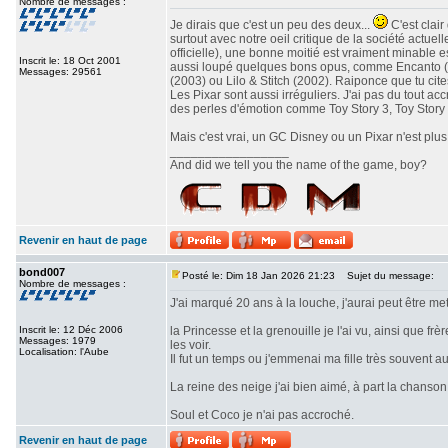
Nombre de messages :
Je dirais que c'est un peu des deux...
C'est clair
surtout avec notre oeil critique de la société actuel
officielle), une bonne moitié est vraiment minable e
Inscrit le: 18 Oct 2001
aussi loupé quelques bons opus, comme Encanto (20
Messages: 29561
(2003) ou Lilo & Stitch (2002). Raiponce que tu cite
Les Pixar sont aussi irréguliers. J'ai pas du tout ac
des perles d'émotion comme Toy Story 3, Toy Story 4
Mais c'est vrai, un GC Disney ou un Pixar n'est plus
_________________
And did we tell you the name of the game, boy?
Revenir en haut de page
bond007
Posté le: Dim 18 Jan 2026 21:23
Sujet du message:
Nombre de messages :
J'ai marqué 20 ans à la louche, j'aurai peut être met
Inscrit le: 12 Déc 2006
la Princesse et la grenouille je l'ai vu, ainsi que f
Messages: 1979
les voir.
Localisation: l'Aube
Il fut un temps ou j'emmenai ma fille très souvent au
La reine des neige j'ai bien aimé, à part la chanson
Soul et Coco je n'ai pas accroché.
Revenir en haut de page