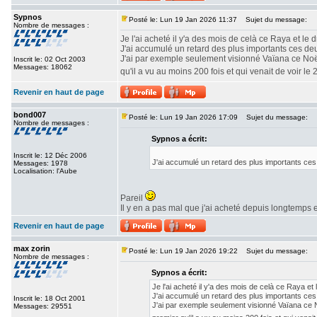
Sypnos
Posté le: Lun 19 Jan 2026 11:37
Sujet du message:
Nombre de messages :
Je l'ai acheté il y'a des mois de celà ce Raya et le 
J'ai accumulé un retard des plus importants ces de
J'ai par exemple seulement visionné Vaïana ce Noël
Inscrit le: 02 Oct 2003
Messages: 18062
qu'il a vu au moins 200 fois et qui venait de voir le
Revenir en haut de page
bond007
Posté le: Lun 19 Jan 2026 17:09
Sujet du message:
Nombre de messages :
Sypnos a écrit:
Inscrit le: 12 Déc 2006
J'ai accumulé un retard des plus importants ces
Messages: 1978
Localisation: l'Aube
Pareil
Il y en a pas mal que j'ai acheté depuis longtemps 
Revenir en haut de page
max zorin
Posté le: Lun 19 Jan 2026 19:22
Sujet du message:
Nombre de messages :
Sypnos a écrit:
Je l'ai acheté il y'a des mois de celà ce Raya et
J'ai accumulé un retard des plus importants ces
Inscrit le: 18 Oct 2001
J'ai par exemple seulement visionné Vaïana ce N
Messages: 29551