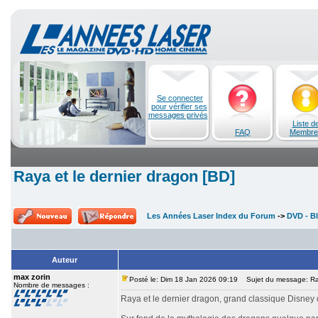
Se connecter
pour vérifier ses
messages privés
Liste d
FAQ
Membre
Raya et le dernier dragon [BD]
Les Années Laser Index du Forum
->
DVD - Bl
Auteur
max zorin
Posté le: Dim 18 Jan 2026 09:19
Sujet du message: Raya
Nombre de messages :
Raya et le dernier dragon, grand classique Disney