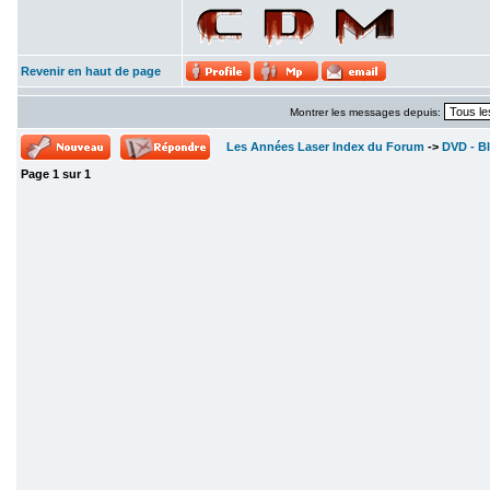
Revenir en haut de page
Montrer les messages depuis:
Les Années Laser Index du Forum
->
DVD - Bl
Page
1
sur
1