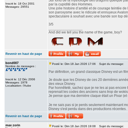
Sur fond de la mythologie des dragons quelque part
Inscrit le: 18 Oct 2001
par la cupidité des Hommes.
Messages: 29551
Une jolie histoire d’amitié et de courage teintée de
son paroxysme avec le ridicule et ennuyeux Avaloni
spectaculaire à souhait avec une bande son top dé
3/5
_________________
And did we tell you the name of the game, boy?
Revenir en haut de page
bond007
Posté le: Dim 18 Jan 2026 17:06
Sujet du message:
Nombre de messages :
Par définition, un grand classique Disney est un fil
Inscrit le: 12 Déc 2006
Je doute que les Disney de ces 20 dernières année
Messages: 1978
des vieux Disney.
Localisation: l'Aube
Par honnêteté, sachez que je ne les ai pas encore t
reprenait les codes des anciens sans trop de woki
Je pense que ma dernière claque était un Pixar (et d
Je ne sais pas si je perds seulement maintenant m
Disney s'est perdu dans des productions récentes.
Revenir en haut de page
max zorin
Posté le: Dim 18 Jan 2026 19:08
Sujet du message: