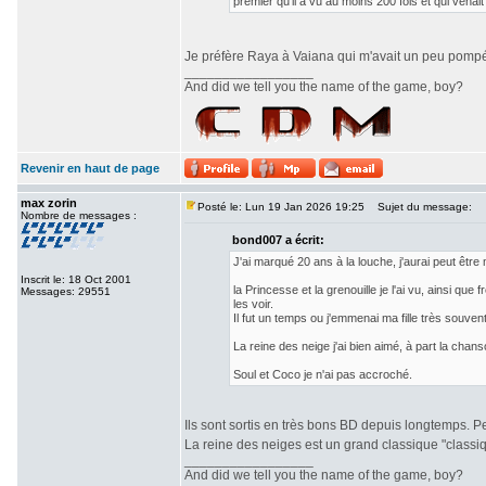
premier qu'il a vu au moins 200 fois et qui venai
Je préfère Raya à Vaiana qui m'avait un peu pompé.
_________________
And did we tell you the name of the game, boy?
Revenir en haut de page
max zorin
Posté le: Lun 19 Jan 2026 19:25
Sujet du message:
Nombre de messages :
bond007 a écrit:
J'ai marqué 20 ans à la louche, j'aurai peut être 
Inscrit le: 18 Oct 2001
la Princesse et la grenouille je l'ai vu, ainsi qu
Messages: 29551
les voir.
Il fut un temps ou j'emmenai ma fille très souven
La reine des neige j'ai bien aimé, à part la chan
Soul et Coco je n'ai pas accroché.
Ils sont sortis en très bons BD depuis longtemps. P
La reine des neiges est un grand classique "classiqu
_________________
And did we tell you the name of the game, boy?