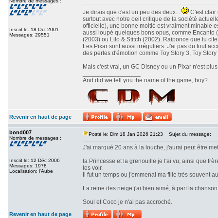
Nombre de messages :
Je dirais que c'est un peu des deux...
C'est clair
surtout avec notre oeil critique de la société actuel
officielle), une bonne moitié est vraiment minable e
Inscrit le: 18 Oct 2001
aussi loupé quelques bons opus, comme Encanto (20
Messages: 29551
(2003) ou Lilo & Stitch (2002). Raiponce que tu cite
Les Pixar sont aussi irréguliers. J'ai pas du tout ac
des perles d'émotion comme Toy Story 3, Toy Story 4
Mais c'est vrai, un GC Disney ou un Pixar n'est plus
_________________
And did we tell you the name of the game, boy?
Revenir en haut de page
bond007
Posté le: Dim 18 Jan 2026 21:23
Sujet du message:
Nombre de messages :
J'ai marqué 20 ans à la louche, j'aurai peut être met
Inscrit le: 12 Déc 2006
la Princesse et la grenouille je l'ai vu, ainsi que f
Messages: 1978
les voir.
Localisation: l'Aube
Il fut un temps ou j'emmenai ma fille très souvent au
La reine des neige j'ai bien aimé, à part la chanson
Soul et Coco je n'ai pas accroché.
Revenir en haut de page