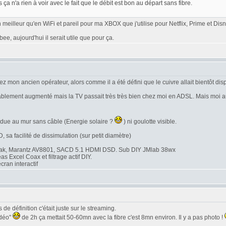
is ça n'a rien à voir avec le fait que le débit est bon au départ sans fibre.
ien meilleur qu'en WiFi et pareil pour ma XBOX que j'utilise pour Netflix, Prime et Di
e, aujourd'hui il serait utile que pour ça.
 mon ancien opérateur, alors comme il a été défini que le cuivre allait bientôt dispa
dérablement augmenté mais la TV passait très très bien chez moi en ADSL. Mais moi a
endue au mur sans câble (Energie solaire ?
) ni goulotte visible.
, sa facilité de dissimulation (sur petit diamètre)
ak, Marantz AV8801, SACD 5.1 HDMI DSD. Sub DIY JMlab 38wx
Excel Coax et filtrage actif DIY.
ran interactif
de définition c'était juste sur le streaming.
idéo"
de 2h ça mettait 50-60mn avec la fibre c'est 8mn environ. Il y a pas photo !