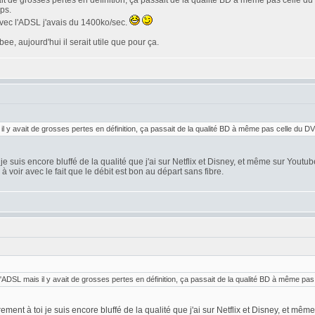
avait de grosses pertes en définition, ça passait de la qualité BD à même pas celle 
mps.
avec l'ADSL j'avais du 1400ko/sec.
e, aujourd'hui il serait utile que pour ça.
 il y avait de grosses pertes en définition, ça passait de la qualité BD à même pas celle du D
 je suis encore bluffé de la qualité que j'ai sur Netflix et Disney, et même sur Youtu
n à voir avec le fait que le débit est bon au départ sans fibre.
 l'ADSL mais il y avait de grosses pertes en définition, ça passait de la qualité BD à même pa
rement à toi je suis encore bluffé de la qualité que j'ai sur Netflix et Disney, et mê