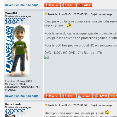
Revenir en haut de page
YannH76
Posté le: Lun 06 Oct 2025 05:50
Sujet du message:
Nombre de messages :
C'est juste du binaire compresser qui vient du serve
réseau cuivre...
Pour la taille du câble optique, pas de protocole déf
C'est plus les couches de protections gaines, et au
Pour le SDI, très peu de produit HC en sont pourvus
_________________
DVD : 1107 / HD-DVD : 74 / Blu-ray : 176
Inscrit le: 18 Nov 2001
Messages: 59047
Localisation: Normandie (76) -
FRANCE
Revenir en haut de page
Hans Landa
Posté le: Lun 06 Oct 2025 06:59
Sujet du message:
Nombre de messages :
Merci pour vos réponses, j'y vois plus clair.