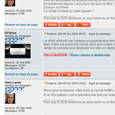
Puis ont débarqués les lecteurs blu-ray et HD DVD o
Et maintenant depuis 2 ans j'ai le net avec la fibre 
Disney+ ou Prime.
Inscrit le: 05 Sep 2014
Ce serait-on foutu de notre gueule ?
Messages: 6796
_________________
Pour que le DVD devienne un sous-verre ou un frisbe
Revenir en haut de page
DTSman
Posté le: Dim 05 Oct 2025 05:52
Sujet du message:
Nombre de messages :
Le débit véhiculé par l'optique est gigantesque vers
Mais l'hdmi est avant tout normé alors que la fibre 
obligé de prendre pour dépasser les 10m en 18gbps e
_________________
Tuto ColorHCFR
:
Home-cinema & Multimedia
Inscrit le: 20 Juil 2001
Messages: 11241
Localisation: 90
Revenir en haut de page
Hans Landa
Posté le: Dim 05 Oct 2025 15:22
Sujet du message:
Nombre de messages :
Merci pour ta réponse, mais dans le cas de Netflix,
Et le SDI optique c'est la première fois que j'en ent
_________________
Pour que le DVD devienne un sous-verre ou un frisbe
Inscrit le: 05 Sep 2014
Messages: 6796