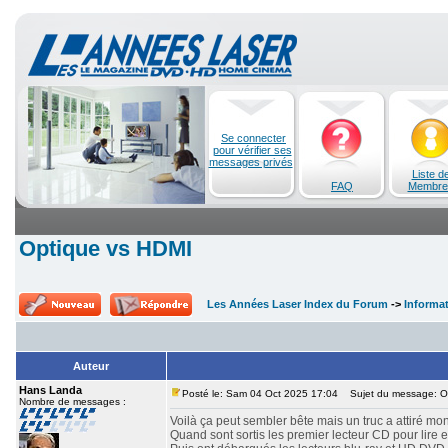
Se connecter
pour vérifier ses
messages privés
Liste d
FAQ
Membre
Optique vs HDMI
Les Années Laser Index du Forum
->
Informa
Auteur
Hans Landa
Posté le: Sam 04 Oct 2025 17:04
Sujet du message: O
Nombre de messages :
Voilà ça peut sembler bête mais un truc a attiré mon
Quand sont sortis les premier lecteur CD pour lire en