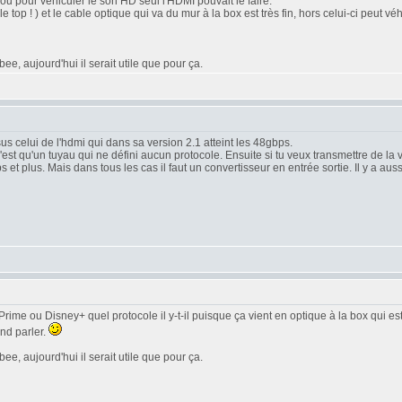
u pour véhiculer le son HD seul l'HDMI pouvait le faire.
( le top ! ) et le cable optique qui va du mur à la box est très fin, hors celui-ci peu
e, aujourd'hui il serait utile que pour ça.
us celui de l'hdmi qui dans sa version 2.1 atteint les 48gbps.
n'est qu'un tuyau qui ne défini aucun protocole. Ensuite si tu veux transmettre de l
t plus. Mais dans tous les cas il faut un convertisseur en entrée sortie. Il y a a
 Prime ou Disney+ quel protocole il y-t-il puisque ça vient en optique à la box qui
end parler.
e, aujourd'hui il serait utile que pour ça.