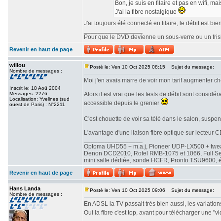
Bon, je suis en filaire et pas en wifi, ma
J'ai la fibre nostalgique
J'ai toujours été connecté en filaire, le débit est b
_________________
Pour que le DVD devienne un sous-verre ou un frisbe
Revenir en haut de page
willou
Posté le: Ven 10 Oct 2025 08:15
Sujet du message:
Nombre de messages :
Moi j'en avais marre de voir mon tarif augmenter chez
Inscrit le: 18 Aoû 2004
Messages: 2276
Alors il est vrai que les tests de débit sont consi
Localisation: Yvelines (sud
accessible depuis le grenier
ouest de Paris) : N°2211
C'est chouette de voir sa télé dans le salon, susp
L'avantage d'une liaison fibre optique sur lecteur CD
_________________
Optoma UHD55 + m.a.j, Pioneer UDP-LX500 + twe
Denon DCD2010, Rotel RMB-1075 et 1066, Full Seas 
mini salle dédiée, sonde HCFR, Pronto TSU9600, éc
Revenir en haut de page
Hans Landa
Posté le: Ven 10 Oct 2025 09:06
Sujet du message:
Nombre de messages :
En ADSL la TV passait très bien aussi, les variations 
Oui la fibre c'est top, avant pour télécharger une "v
_________________