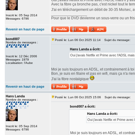
Oui j'avais Netflix et Prime avec l'ADSL mais il y 
Avec la fibre ça bronche pas, c'est nickel tout le te
J'ai en téléchargement un débit de 30-35 Mo/sec, 
_________________
Inscrit le: 05 Sep 2014
Pour que le DVD devienne un sous-verre ou un frisbe
Messages: 6796
Revenir en haut de page
bond007
Posté le: Lun 06 Oct 2025 11:14
Sujet du message:
Nombre de messages :
Hans Landa a écrit:
Oui j'avais Netflix et Prime avec l'ADSL mais
Inscrit le: 12 Déc 2006
Messages: 1979
Localisation: l'Aube
Moi je suis toujours en ADSL, et contrairement à toi
Bon, je suis en filaire et pas en wifi, mais ça n'a rie
J'ai la fibre nostalgique
Revenir en haut de page
Hans Landa
Posté le: Lun 06 Oct 2025 15:06
Sujet du message:
Nombre de messages :
bond007 a écrit:
Hans Landa a écrit:
Oui j'avais Netflix et Prime avec
Inscrit le: 05 Sep 2014
Messages: 6796
Moi je suis toujours en ADSL, et contrai