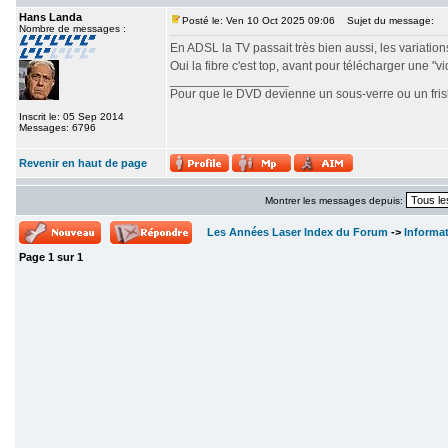
Hans Landa
Posté le: Ven 10 Oct 2025 09:06
Sujet du message:
Nombre de messages :
En ADSL la TV passait très bien aussi, les variations 
Oui la fibre c'est top, avant pour télécharger une "v
_________________
Pour que le DVD devienne un sous-verre ou un frisbe
Inscrit le: 05 Sep 2014
Messages: 6796
Revenir en haut de page
Montrer les messages depuis:
Les Années Laser Index du Forum
->
Informa
Page
1
sur
1