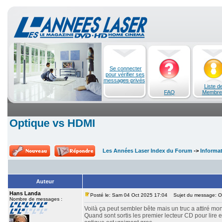
Se connecter
pour vérifier ses
messages privés
Liste d
FAQ
Membre
Optique vs HDMI
Les Années Laser Index du Forum
->
Informa
Auteur
Hans Landa
Posté le: Sam 04 Oct 2025 17:04
Sujet du message: O
Nombre de messages :
Voilà ça peut sembler bête mais un truc a attiré mon
Quand sont sortis les premier lecteur CD pour lire en