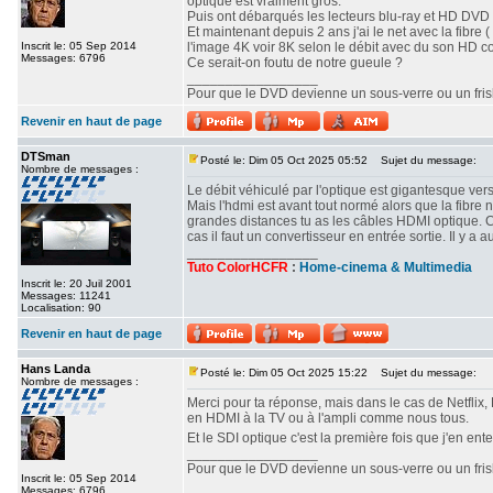
optique est vraiment gros.
Puis ont débarqués les lecteurs blu-ray et HD DVD o
Et maintenant depuis 2 ans j'ai le net avec la fibre ( 
Inscrit le: 05 Sep 2014
l'image 4K voir 8K selon le débit avec du son HD c
Messages: 6796
Ce serait-on foutu de notre gueule ?
_________________
Pour que le DVD devienne un sous-verre ou un frisbe
Revenir en haut de page
DTSman
Posté le: Dim 05 Oct 2025 05:52
Sujet du message:
Nombre de messages :
Le débit véhiculé par l'optique est gigantesque vers
Mais l'hdmi est avant tout normé alors que la fibre 
grandes distances tu as les câbles HDMI optique. 
cas il faut un convertisseur en entrée sortie. Il y
_________________
Tuto ColorHCFR
:
Home-cinema & Multimedia
Inscrit le: 20 Juil 2001
Messages: 11241
Localisation: 90
Revenir en haut de page
Hans Landa
Posté le: Dim 05 Oct 2025 15:22
Sujet du message:
Nombre de messages :
Merci pour ta réponse, mais dans le cas de Netflix, 
en HDMI à la TV ou à l'ampli comme nous tous.
Et le SDI optique c'est la première fois que j'en ent
_________________
Pour que le DVD devienne un sous-verre ou un frisbe
Inscrit le: 05 Sep 2014
Messages: 6796