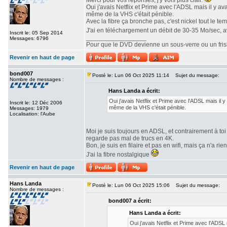
Merci pour vos réponses, j'y vois plus clair.
Oui j'avais Netflix et Prime avec l'ADSL mais il y a
même de la VHS c'était pénible.
Avec la fibre ça bronche pas, c'est nickel tout le te
J'ai en téléchargement un débit de 30-35 Mo/sec, 
Inscrit le: 05 Sep 2014
_________________
Messages: 6796
Pour que le DVD devienne un sous-verre ou un frisbe
Revenir en haut de page
bond007
Posté le: Lun 06 Oct 2025 11:14
Sujet du message:
Nombre de messages :
Hans Landa a écrit:
Oui j'avais Netflix et Prime avec l'ADSL mais il 
Inscrit le: 12 Déc 2006
même de la VHS c'était pénible.
Messages: 1979
Localisation: l'Aube
Moi je suis toujours en ADSL, et contrairement à toi 
regarde pas mal de trucs en 4K.
Bon, je suis en filaire et pas en wifi, mais ça n'a rie
J'ai la fibre nostalgique
Revenir en haut de page
Hans Landa
Posté le: Lun 06 Oct 2025 15:06
Sujet du message:
Nombre de messages :
bond007 a écrit:
Hans Landa a écrit:
Oui j'avais Netflix et Prime avec l'ADSL