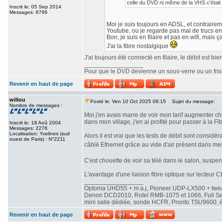
celle du DVD ni même de la VHS c'était 
Inscrit le: 05 Sep 2014
Messages: 6796
Moi je suis toujours en ADSL, et contrairemen
Youtube, ou je regarde pas mal de trucs en
Bon, je suis en filaire et pas en wifi, mais ç
J'ai la fibre nostalgique
J'ai toujours été connecté en filaire, le débit est b
_________________
Pour que le DVD devienne un sous-verre ou un frisbe
Revenir en haut de page
willou
Posté le: Ven 10 Oct 2025 08:15
Sujet du message:
Nombre de messages :
Moi j'en avais marre de voir mon tarif augmenter che
dans mon village, j'en ai profité pour passer à la Fib
Inscrit le: 18 Aoû 2004
Messages: 2276
Localisation: Yvelines (sud
Alors il est vrai que les tests de débit sont consi
ouest de Paris) : N°2211
câblé Ethernet grâce au vide d'air présent dans me
C'est chouette de voir sa télé dans le salon, susp
L'avantage d'une liaison fibre optique sur lecteur CD
_________________
Optoma UHD55 + m.a.j, Pioneer UDP-LX500 + twe
Denon DCD2010, Rotel RMB-1075 et 1066, Full Seas 
mini salle dédiée, sonde HCFR, Pronto TSU9600, éc
Revenir en haut de page