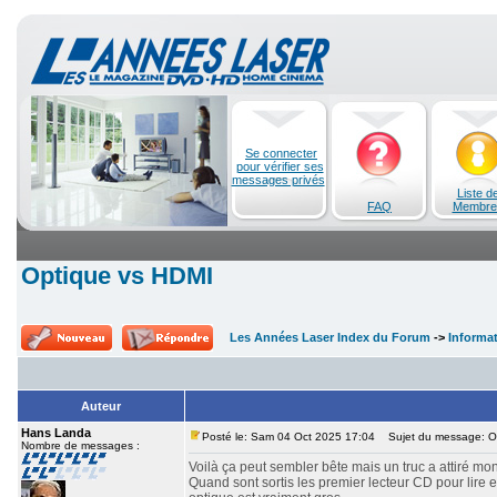
Se connecter
pour vérifier ses
messages privés
Liste d
FAQ
Membre
Optique vs HDMI
Les Années Laser Index du Forum
->
Informa
Auteur
Hans Landa
Posté le: Sam 04 Oct 2025 17:04
Sujet du message: O
Nombre de messages :
Voilà ça peut sembler bête mais un truc a attiré mon
Quand sont sortis les premier lecteur CD pour lire en