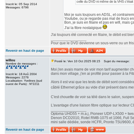
celle du DVD ni même de la VHS c'était 
Inscrit le: 05 Sep 2014
Messages: 6796
Moi je suis toujours en ADSL, et contrairemen
Youtube, ou je regarde pas mal de trucs en
Bon, je suis en filaire et pas en wifi, mais ç
J'ai la fibre nostalgique
J'ai toujours été connecté en filaire, le débit est b
_________________
Pour que le DVD devienne un sous-verre ou un frisbe
Revenir en haut de page
willou
Posté le: Ven 10 Oct 2025 08:15
Sujet du message:
Nombre de messages :
Moi j'en avais marre de voir mon tarif augmenter che
dans mon village, j'en ai profité pour passer à la Fib
Inscrit le: 18 Aoû 2004
Messages: 2276
Localisation: Yvelines (sud
Alors il est vrai que les tests de débit sont consi
ouest de Paris) : N°2211
câblé Ethernet grâce au vide d'air présent dans me
C'est chouette de voir sa télé dans le salon, susp
L'avantage d'une liaison fibre optique sur lecteur CD
_________________
Optoma UHD55 + m.a.j, Pioneer UDP-LX500 + twe
Denon DCD2010, Rotel RMB-1075 et 1066, Full Seas 
mini salle dédiée, sonde HCFR, Pronto TSU9600, éc
Revenir en haut de page