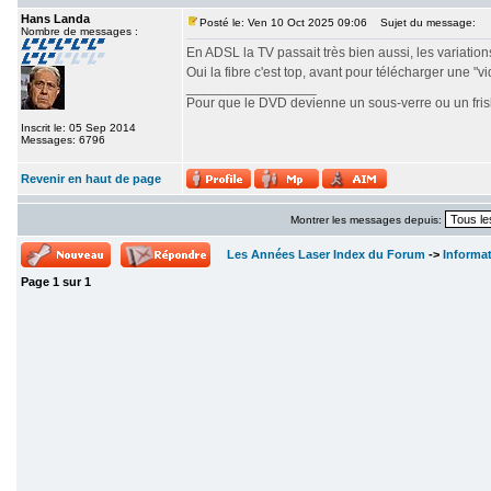
Hans Landa
Posté le: Ven 10 Oct 2025 09:06
Sujet du message:
Nombre de messages :
En ADSL la TV passait très bien aussi, les variations 
Oui la fibre c'est top, avant pour télécharger une "v
_________________
Pour que le DVD devienne un sous-verre ou un frisbe
Inscrit le: 05 Sep 2014
Messages: 6796
Revenir en haut de page
Montrer les messages depuis:
Les Années Laser Index du Forum
->
Informa
Page
1
sur
1