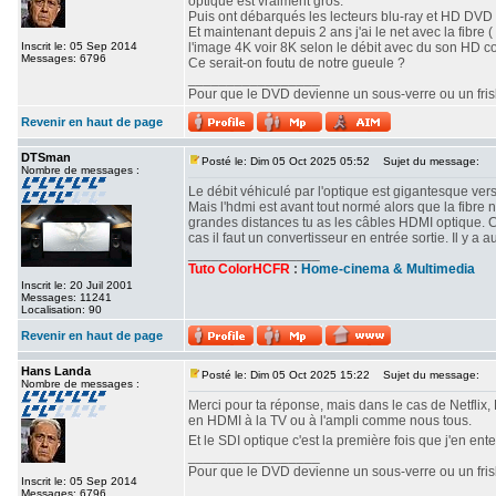
optique est vraiment gros.
Puis ont débarqués les lecteurs blu-ray et HD DVD o
Et maintenant depuis 2 ans j'ai le net avec la fibre ( 
Inscrit le: 05 Sep 2014
l'image 4K voir 8K selon le débit avec du son HD c
Messages: 6796
Ce serait-on foutu de notre gueule ?
_________________
Pour que le DVD devienne un sous-verre ou un frisbe
Revenir en haut de page
DTSman
Posté le: Dim 05 Oct 2025 05:52
Sujet du message:
Nombre de messages :
Le débit véhiculé par l'optique est gigantesque vers
Mais l'hdmi est avant tout normé alors que la fibre 
grandes distances tu as les câbles HDMI optique. 
cas il faut un convertisseur en entrée sortie. Il y
_________________
Tuto ColorHCFR
:
Home-cinema & Multimedia
Inscrit le: 20 Juil 2001
Messages: 11241
Localisation: 90
Revenir en haut de page
Hans Landa
Posté le: Dim 05 Oct 2025 15:22
Sujet du message:
Nombre de messages :
Merci pour ta réponse, mais dans le cas de Netflix, 
en HDMI à la TV ou à l'ampli comme nous tous.
Et le SDI optique c'est la première fois que j'en ent
_________________
Pour que le DVD devienne un sous-verre ou un frisbe
Inscrit le: 05 Sep 2014
Messages: 6796