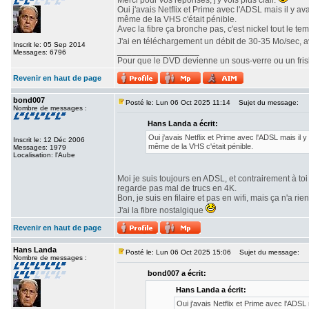
Merci pour vos réponses, j'y vois plus clair.
Oui j'avais Netflix et Prime avec l'ADSL mais il y a
même de la VHS c'était pénible.
Avec la fibre ça bronche pas, c'est nickel tout le te
J'ai en téléchargement un débit de 30-35 Mo/sec, 
Inscrit le: 05 Sep 2014
_________________
Messages: 6796
Pour que le DVD devienne un sous-verre ou un frisbe
Revenir en haut de page
bond007
Posté le: Lun 06 Oct 2025 11:14
Sujet du message:
Nombre de messages :
Hans Landa a écrit:
Oui j'avais Netflix et Prime avec l'ADSL mais il 
Inscrit le: 12 Déc 2006
même de la VHS c'était pénible.
Messages: 1979
Localisation: l'Aube
Moi je suis toujours en ADSL, et contrairement à toi 
regarde pas mal de trucs en 4K.
Bon, je suis en filaire et pas en wifi, mais ça n'a rie
J'ai la fibre nostalgique
Revenir en haut de page
Hans Landa
Posté le: Lun 06 Oct 2025 15:06
Sujet du message:
Nombre de messages :
bond007 a écrit:
Hans Landa a écrit:
Oui j'avais Netflix et Prime avec l'ADSL