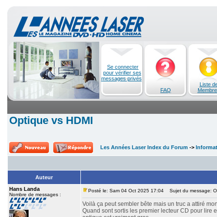
Se connecter
pour vérifier ses
messages privés
Liste d
FAQ
Membre
Optique vs HDMI
Les Années Laser Index du Forum
->
Informa
Auteur
Hans Landa
Posté le: Sam 04 Oct 2025 17:04
Sujet du message: O
Nombre de messages :
Voilà ça peut sembler bête mais un truc a attiré mon
Quand sont sortis les premier lecteur CD pour lire en