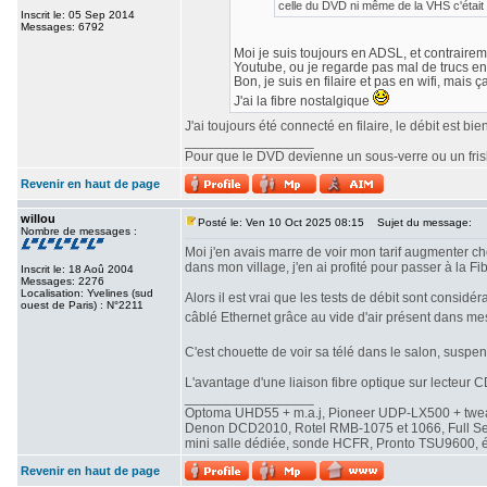
celle du DVD ni même de la VHS c'était 
Inscrit le: 05 Sep 2014
Messages: 6792
Moi je suis toujours en ADSL, et contrairemen
Youtube, ou je regarde pas mal de trucs en
Bon, je suis en filaire et pas en wifi, mais ç
J'ai la fibre nostalgique
J'ai toujours été connecté en filaire, le débit est b
_________________
Pour que le DVD devienne un sous-verre ou un frisbe
Revenir en haut de page
willou
Posté le: Ven 10 Oct 2025 08:15
Sujet du message:
Nombre de messages :
Moi j'en avais marre de voir mon tarif augmenter che
dans mon village, j'en ai profité pour passer à la Fib
Inscrit le: 18 Aoû 2004
Messages: 2276
Localisation: Yvelines (sud
Alors il est vrai que les tests de débit sont consi
ouest de Paris) : N°2211
câblé Ethernet grâce au vide d'air présent dans me
C'est chouette de voir sa télé dans le salon, susp
L'avantage d'une liaison fibre optique sur lecteur CD
_________________
Optoma UHD55 + m.a.j, Pioneer UDP-LX500 + twe
Denon DCD2010, Rotel RMB-1075 et 1066, Full Seas 
mini salle dédiée, sonde HCFR, Pronto TSU9600, éc
Revenir en haut de page