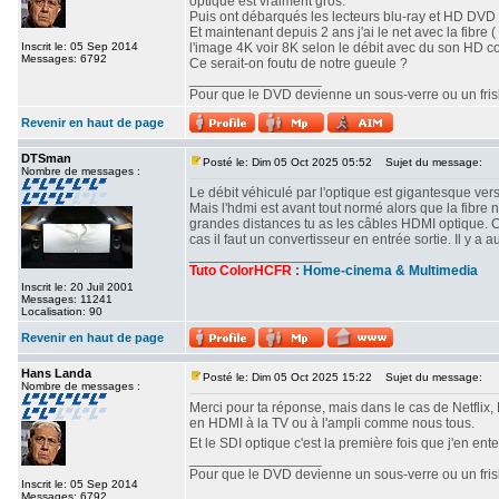
optique est vraiment gros.
Puis ont débarqués les lecteurs blu-ray et HD DVD o
Et maintenant depuis 2 ans j'ai le net avec la fibre ( 
Inscrit le: 05 Sep 2014
l'image 4K voir 8K selon le débit avec du son HD c
Messages: 6792
Ce serait-on foutu de notre gueule ?
_________________
Pour que le DVD devienne un sous-verre ou un frisbe
Revenir en haut de page
DTSman
Posté le: Dim 05 Oct 2025 05:52
Sujet du message:
Nombre de messages :
Le débit véhiculé par l'optique est gigantesque vers
Mais l'hdmi est avant tout normé alors que la fibre 
grandes distances tu as les câbles HDMI optique. 
cas il faut un convertisseur en entrée sortie. Il y
_________________
Tuto ColorHCFR
:
Home-cinema & Multimedia
Inscrit le: 20 Juil 2001
Messages: 11241
Localisation: 90
Revenir en haut de page
Hans Landa
Posté le: Dim 05 Oct 2025 15:22
Sujet du message:
Nombre de messages :
Merci pour ta réponse, mais dans le cas de Netflix, 
en HDMI à la TV ou à l'ampli comme nous tous.
Et le SDI optique c'est la première fois que j'en ent
_________________
Pour que le DVD devienne un sous-verre ou un frisbe
Inscrit le: 05 Sep 2014
Messages: 6792