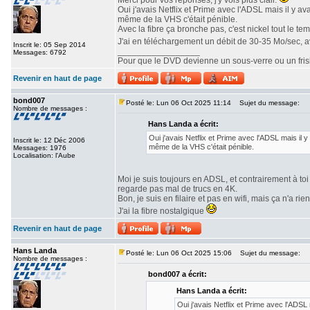
Merci pour vos réponses, j'y vois plus clair.
Oui j'avais Netflix et Prime avec l'ADSL mais il y a
même de la VHS c'était pénible.
Avec la fibre ça bronche pas, c'est nickel tout le te
J'ai en téléchargement un débit de 30-35 Mo/sec, 
Inscrit le: 05 Sep 2014
_________________
Messages: 6792
Pour que le DVD devienne un sous-verre ou un frisbe
Revenir en haut de page
bond007
Posté le: Lun 06 Oct 2025 11:14
Sujet du message:
Nombre de messages :
Hans Landa a écrit:
Oui j'avais Netflix et Prime avec l'ADSL mais il 
Inscrit le: 12 Déc 2006
même de la VHS c'était pénible.
Messages: 1976
Localisation: l'Aube
Moi je suis toujours en ADSL, et contrairement à toi 
regarde pas mal de trucs en 4K.
Bon, je suis en filaire et pas en wifi, mais ça n'a rie
J'ai la fibre nostalgique
Revenir en haut de page
Hans Landa
Posté le: Lun 06 Oct 2025 15:06
Sujet du message:
Nombre de messages :
bond007 a écrit:
Hans Landa a écrit:
Oui j'avais Netflix et Prime avec l'ADSL