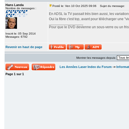
Hans Landa
Posté le: Ven 10 Oct 2025 09:06
Sujet du message:
Nombre de messages :
En ADSL la TV passait très bien aussi, les variations 
Oui la fibre c'est top, avant pour télécharger une "v
_________________
Pour que le DVD devienne un sous-verre ou un frisbe
Inscrit le: 05 Sep 2014
Messages: 6792
Revenir en haut de page
Montrer les messages depuis:
Les Années Laser Index du Forum
->
Informa
Page
1
sur
1