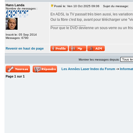
Hans Landa
Posté le: Ven 10 Oct 2025 09:06
Sujet du message:
Nombre de messages :
En ADSL la TV passait très bien aussi, les variations 
Oui la fibre c'est top, avant pour télécharger une "v
_________________
Pour que le DVD devienne un sous-verre ou un frisbe
Inscrit le: 05 Sep 2014
Messages: 6790
Revenir en haut de page
Montrer les messages depuis:
Les Années Laser Index du Forum
->
Informa
Page
1
sur
1