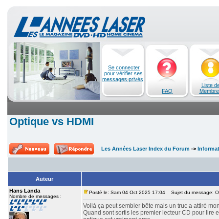
Se connecter
pour vérifier ses
messages privés
Liste d
FAQ
Membre
Optique vs HDMI
Les Années Laser Index du Forum
->
Informa
Auteur
Hans Landa
Posté le: Sam 04 Oct 2025 17:04
Sujet du message: O
Nombre de messages :
Voilà ça peut sembler bête mais un truc a attiré mon
Quand sont sortis les premier lecteur CD pour lire en