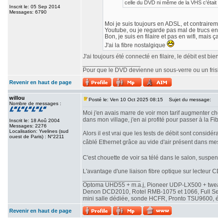
celle du DVD ni même de la VHS c'était 
Inscrit le: 05 Sep 2014
Messages: 6790
Moi je suis toujours en ADSL, et contrairemen
Youtube, ou je regarde pas mal de trucs en
Bon, je suis en filaire et pas en wifi, mais ç
J'ai la fibre nostalgique
J'ai toujours été connecté en filaire, le débit est b
_________________
Pour que le DVD devienne un sous-verre ou un frisbe
Revenir en haut de page
willou
Posté le: Ven 10 Oct 2025 08:15
Sujet du message:
Nombre de messages :
Moi j'en avais marre de voir mon tarif augmenter che
dans mon village, j'en ai profité pour passer à la Fib
Inscrit le: 18 Aoû 2004
Messages: 2276
Localisation: Yvelines (sud
Alors il est vrai que les tests de débit sont consi
ouest de Paris) : N°2211
câblé Ethernet grâce au vide d'air présent dans me
C'est chouette de voir sa télé dans le salon, susp
L'avantage d'une liaison fibre optique sur lecteur CD
_________________
Optoma UHD55 + m.a.j, Pioneer UDP-LX500 + twe
Denon DCD2010, Rotel RMB-1075 et 1066, Full Seas 
mini salle dédiée, sonde HCFR, Pronto TSU9600, éc
Revenir en haut de page