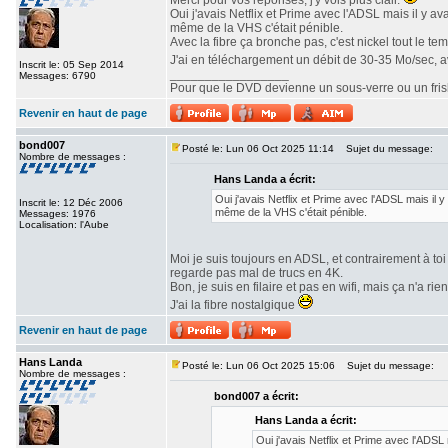
Merci pour vos réponses, j'y vois plus clair.
Oui j'avais Netflix et Prime avec l'ADSL mais il y a
même de la VHS c'était pénible.
Avec la fibre ça bronche pas, c'est nickel tout le te
J'ai en téléchargement un débit de 30-35 Mo/sec, 
Inscrit le: 05 Sep 2014
_________________
Messages: 6790
Pour que le DVD devienne un sous-verre ou un frisbe
Revenir en haut de page
bond007
Posté le: Lun 06 Oct 2025 11:14
Sujet du message:
Nombre de messages :
Hans Landa a écrit:
Oui j'avais Netflix et Prime avec l'ADSL mais il 
Inscrit le: 12 Déc 2006
même de la VHS c'était pénible.
Messages: 1976
Localisation: l'Aube
Moi je suis toujours en ADSL, et contrairement à toi 
regarde pas mal de trucs en 4K.
Bon, je suis en filaire et pas en wifi, mais ça n'a rie
J'ai la fibre nostalgique
Revenir en haut de page
Hans Landa
Posté le: Lun 06 Oct 2025 15:06
Sujet du message:
Nombre de messages :
bond007 a écrit:
Hans Landa a écrit:
Oui j'avais Netflix et Prime avec l'ADSL