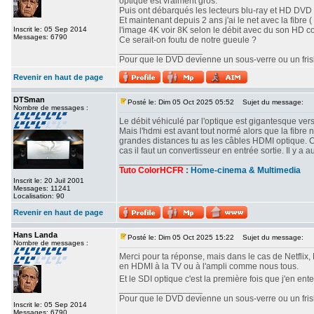
optique est vraiment gros.
Puis ont débarqués les lecteurs blu-ray et HD DVD o
Et maintenant depuis 2 ans j'ai le net avec la fibre ( 
Inscrit le: 05 Sep 2014
l'image 4K voir 8K selon le débit avec du son HD c
Messages: 6790
Ce serait-on foutu de notre gueule ?
_________________
Pour que le DVD devienne un sous-verre ou un frisbe
Revenir en haut de page
DTSman
Posté le: Dim 05 Oct 2025 05:52
Sujet du message:
Nombre de messages :
Le débit véhiculé par l'optique est gigantesque vers
Mais l'hdmi est avant tout normé alors que la fibre 
grandes distances tu as les câbles HDMI optique. 
cas il faut un convertisseur en entrée sortie. Il y
_________________
Tuto ColorHCFR
:
Home-cinema & Multimedia
Inscrit le: 20 Juil 2001
Messages: 11241
Localisation: 90
Revenir en haut de page
Hans Landa
Posté le: Dim 05 Oct 2025 15:22
Sujet du message:
Nombre de messages :
Merci pour ta réponse, mais dans le cas de Netflix, 
en HDMI à la TV ou à l'ampli comme nous tous.
Et le SDI optique c'est la première fois que j'en ent
_________________
Pour que le DVD devienne un sous-verre ou un frisbe
Inscrit le: 05 Sep 2014
Messages: 6790