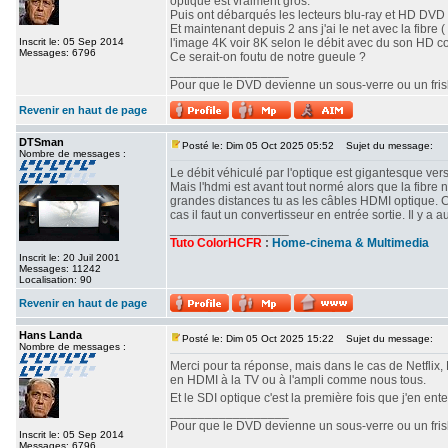
optique est vraiment gros.
Puis ont débarqués les lecteurs blu-ray et HD DVD o
Et maintenant depuis 2 ans j'ai le net avec la fibre ( 
Inscrit le: 05 Sep 2014
l'image 4K voir 8K selon le débit avec du son HD c
Messages: 6796
Ce serait-on foutu de notre gueule ?
_________________
Pour que le DVD devienne un sous-verre ou un frisbe
Revenir en haut de page
DTSman
Posté le: Dim 05 Oct 2025 05:52
Sujet du message:
Nombre de messages :
Le débit véhiculé par l'optique est gigantesque vers
Mais l'hdmi est avant tout normé alors que la fibre 
grandes distances tu as les câbles HDMI optique. 
cas il faut un convertisseur en entrée sortie. Il y
_________________
Tuto ColorHCFR
:
Home-cinema & Multimedia
Inscrit le: 20 Juil 2001
Messages: 11242
Localisation: 90
Revenir en haut de page
Hans Landa
Posté le: Dim 05 Oct 2025 15:22
Sujet du message:
Nombre de messages :
Merci pour ta réponse, mais dans le cas de Netflix, 
en HDMI à la TV ou à l'ampli comme nous tous.
Et le SDI optique c'est la première fois que j'en ent
_________________
Pour que le DVD devienne un sous-verre ou un frisbe
Inscrit le: 05 Sep 2014
Messages: 6796