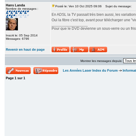
Hans Landa
Posté le: Ven 10 Oct 2025 09:06
Sujet du message:
Nombre de messages :
En ADSL la TV passait très bien aussi, les variations 
Oui la fibre c'est top, avant pour télécharger une "v
_________________
Pour que le DVD devienne un sous-verre ou un frisbe
Inscrit le: 05 Sep 2014
Messages: 6796
Revenir en haut de page
Montrer les messages depuis:
Les Années Laser Index du Forum
->
Informa
Page
1
sur
1