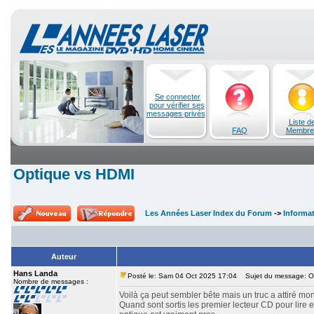
Se connecter
pour vérifier ses
messages privés
Liste d
FAQ
Membre
Optique vs HDMI
Les Années Laser Index du Forum
->
Informa
Auteur
Hans Landa
Posté le: Sam 04 Oct 2025 17:04
Sujet du message: O
Nombre de messages :
Voilà ça peut sembler bête mais un truc a attiré mon
Quand sont sortis les premier lecteur CD pour lire en