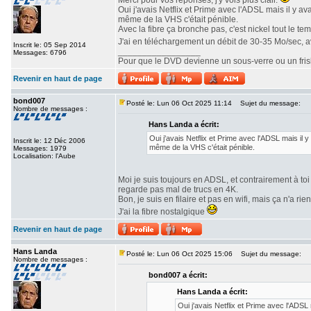
Merci pour vos réponses, j'y vois plus clair.
Oui j'avais Netflix et Prime avec l'ADSL mais il y a
même de la VHS c'était pénible.
Avec la fibre ça bronche pas, c'est nickel tout le te
J'ai en téléchargement un débit de 30-35 Mo/sec, 
Inscrit le: 05 Sep 2014
_________________
Messages: 6796
Pour que le DVD devienne un sous-verre ou un frisbe
Revenir en haut de page
bond007
Posté le: Lun 06 Oct 2025 11:14
Sujet du message:
Nombre de messages :
Hans Landa a écrit:
Oui j'avais Netflix et Prime avec l'ADSL mais il 
Inscrit le: 12 Déc 2006
même de la VHS c'était pénible.
Messages: 1979
Localisation: l'Aube
Moi je suis toujours en ADSL, et contrairement à toi 
regarde pas mal de trucs en 4K.
Bon, je suis en filaire et pas en wifi, mais ça n'a rie
J'ai la fibre nostalgique
Revenir en haut de page
Hans Landa
Posté le: Lun 06 Oct 2025 15:06
Sujet du message:
Nombre de messages :
bond007 a écrit:
Hans Landa a écrit:
Oui j'avais Netflix et Prime avec l'ADSL