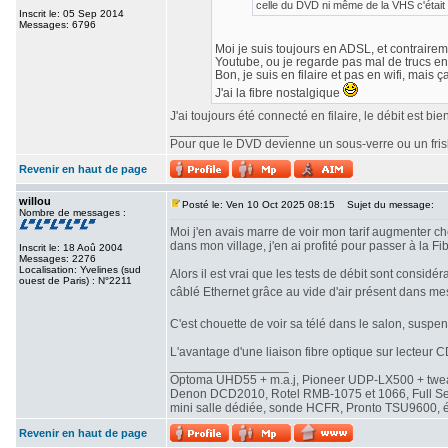
celle du DVD ni même de la VHS c'était 
Inscrit le: 05 Sep 2014
Messages: 6796
Moi je suis toujours en ADSL, et contrairemen
Youtube, ou je regarde pas mal de trucs en
Bon, je suis en filaire et pas en wifi, mais ç
J'ai la fibre nostalgique
J'ai toujours été connecté en filaire, le débit est b
_________________
Pour que le DVD devienne un sous-verre ou un frisbe
Revenir en haut de page
willou
Posté le: Ven 10 Oct 2025 08:15
Sujet du message:
Nombre de messages :
Moi j'en avais marre de voir mon tarif augmenter che
dans mon village, j'en ai profité pour passer à la Fib
Inscrit le: 18 Aoû 2004
Messages: 2276
Localisation: Yvelines (sud
Alors il est vrai que les tests de débit sont consi
ouest de Paris) : N°2211
câblé Ethernet grâce au vide d'air présent dans me
C'est chouette de voir sa télé dans le salon, susp
L'avantage d'une liaison fibre optique sur lecteur CD
_________________
Optoma UHD55 + m.a.j, Pioneer UDP-LX500 + twe
Denon DCD2010, Rotel RMB-1075 et 1066, Full Seas 
mini salle dédiée, sonde HCFR, Pronto TSU9600, éc
Revenir en haut de page