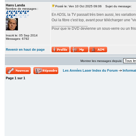
Hans Landa
Posté le: Ven 10 Oct 2025 09:06
Sujet du message:
Nombre de messages :
En ADSL la TV passait très bien aussi, les variations 
Oui la fibre c'est top, avant pour télécharger une "v
_________________
Pour que le DVD devienne un sous-verre ou un frisbe
Inscrit le: 05 Sep 2014
Messages: 6792
Revenir en haut de page
Montrer les messages depuis:
Les Années Laser Index du Forum
->
Informa
Page
1
sur
1