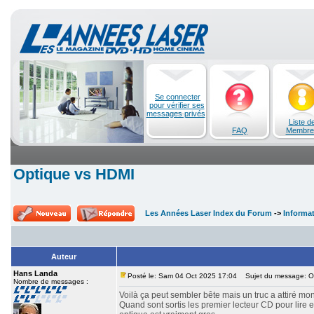
Se connecter
pour vérifier ses
messages privés
Liste d
FAQ
Membre
Optique vs HDMI
Les Années Laser Index du Forum
->
Informa
Auteur
Hans Landa
Posté le: Sam 04 Oct 2025 17:04
Sujet du message: O
Nombre de messages :
Voilà ça peut sembler bête mais un truc a attiré mon
Quand sont sortis les premier lecteur CD pour lire en