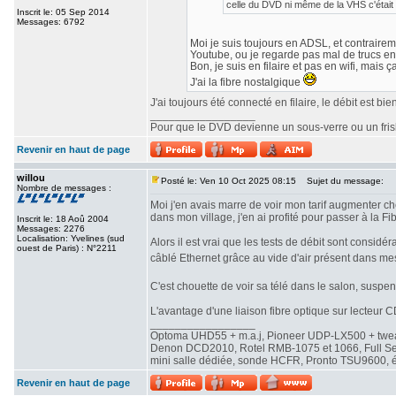
celle du DVD ni même de la VHS c'était 
Inscrit le: 05 Sep 2014
Messages: 6792
Moi je suis toujours en ADSL, et contrairemen
Youtube, ou je regarde pas mal de trucs en
Bon, je suis en filaire et pas en wifi, mais ç
J'ai la fibre nostalgique
J'ai toujours été connecté en filaire, le débit est b
_________________
Pour que le DVD devienne un sous-verre ou un frisbe
Revenir en haut de page
willou
Posté le: Ven 10 Oct 2025 08:15
Sujet du message:
Nombre de messages :
Moi j'en avais marre de voir mon tarif augmenter che
dans mon village, j'en ai profité pour passer à la Fib
Inscrit le: 18 Aoû 2004
Messages: 2276
Localisation: Yvelines (sud
Alors il est vrai que les tests de débit sont consi
ouest de Paris) : N°2211
câblé Ethernet grâce au vide d'air présent dans me
C'est chouette de voir sa télé dans le salon, susp
L'avantage d'une liaison fibre optique sur lecteur CD
_________________
Optoma UHD55 + m.a.j, Pioneer UDP-LX500 + twe
Denon DCD2010, Rotel RMB-1075 et 1066, Full Seas 
mini salle dédiée, sonde HCFR, Pronto TSU9600, éc
Revenir en haut de page