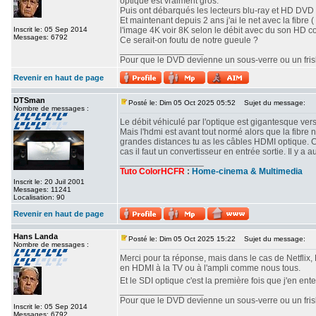
optique est vraiment gros.
Puis ont débarqués les lecteurs blu-ray et HD DVD o
Et maintenant depuis 2 ans j'ai le net avec la fibre ( 
Inscrit le: 05 Sep 2014
l'image 4K voir 8K selon le débit avec du son HD c
Messages: 6792
Ce serait-on foutu de notre gueule ?
_________________
Pour que le DVD devienne un sous-verre ou un frisbe
Revenir en haut de page
DTSman
Posté le: Dim 05 Oct 2025 05:52
Sujet du message:
Nombre de messages :
Le débit véhiculé par l'optique est gigantesque vers
Mais l'hdmi est avant tout normé alors que la fibre 
grandes distances tu as les câbles HDMI optique. 
cas il faut un convertisseur en entrée sortie. Il y
_________________
Tuto ColorHCFR
:
Home-cinema & Multimedia
Inscrit le: 20 Juil 2001
Messages: 11241
Localisation: 90
Revenir en haut de page
Hans Landa
Posté le: Dim 05 Oct 2025 15:22
Sujet du message:
Nombre de messages :
Merci pour ta réponse, mais dans le cas de Netflix, 
en HDMI à la TV ou à l'ampli comme nous tous.
Et le SDI optique c'est la première fois que j'en ent
_________________
Pour que le DVD devienne un sous-verre ou un frisbe
Inscrit le: 05 Sep 2014
Messages: 6792