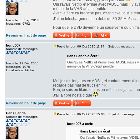
Merci pour vos réponses, j'y vois plus clair.
Oui j'avais Netflix et Prime avec l'ADSL mais il y a
même de la VHS c'était pénible.
Avec la fibre ça bronche pas, c'est nickel tout le te
J'ai en téléchargement un débit de 30-35 Mo/sec, 
Inscrit le: 05 Sep 2014
_________________
Messages: 6792
Pour que le DVD devienne un sous-verre ou un frisbe
Revenir en haut de page
bond007
Posté le: Lun 06 Oct 2025 11:14
Sujet du message:
Nombre de messages :
Hans Landa a écrit:
Oui j'avais Netflix et Prime avec l'ADSL mais il 
Inscrit le: 12 Déc 2006
même de la VHS c'était pénible.
Messages: 1976
Localisation: l'Aube
Moi je suis toujours en ADSL, et contrairement à toi 
regarde pas mal de trucs en 4K.
Bon, je suis en filaire et pas en wifi, mais ça n'a rie
J'ai la fibre nostalgique
Revenir en haut de page
Hans Landa
Posté le: Lun 06 Oct 2025 15:06
Sujet du message:
Nombre de messages :
bond007 a écrit:
Hans Landa a écrit:
Oui j'avais Netflix et Prime avec l'ADSL