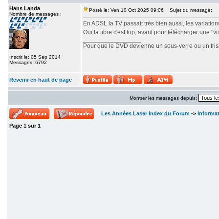
Hans Landa
Posté le: Ven 10 Oct 2025 09:06
Sujet du message:
Nombre de messages :
En ADSL la TV passait très bien aussi, les variations 
Oui la fibre c'est top, avant pour télécharger une "v
_________________
Pour que le DVD devienne un sous-verre ou un frisbe
Inscrit le: 05 Sep 2014
Messages: 6792
Revenir en haut de page
Montrer les messages depuis:
Les Années Laser Index du Forum
->
Informa
Page
1
sur
1