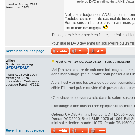
celle du DVD ni même de la VHS c'était 
Inscrit le: 05 Sep 2014
Messages: 6792
Moi je suis toujours en ADSL, et contrairemen
Youtube, ou je regarde pas mal de trucs en
Bon, je suis en filaire et pas en wifi, mais ç
J'ai la fibre nostalgique
J'ai toujours été connecté en filaire, le débit est b
_________________
Pour que le DVD devienne un sous-verre ou un frisbe
Revenir en haut de page
willou
Posté le: Ven 10 Oct 2025 08:15
Sujet du message:
Nombre de messages :
Moi j'en avais marre de voir mon tarif augmenter che
dans mon village, j'en ai profité pour passer à la Fib
Inscrit le: 18 Aoû 2004
Messages: 2276
Localisation: Yvelines (sud
Alors il est vrai que les tests de débit sont consi
ouest de Paris) : N°2211
câblé Ethernet grâce au vide d'air présent dans me
C'est chouette de voir sa télé dans le salon, susp
L'avantage d'une liaison fibre optique sur lecteur CD
_________________
Optoma UHD55 + m.a.j, Pioneer UDP-LX500 + twe
Denon DCD2010, Rotel RMB-1075 et 1066, Full Seas 
mini salle dédiée, sonde HCFR, Pronto TSU9600, éc
Revenir en haut de page