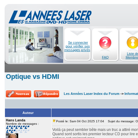
Se connecter
pour vérifier ses
messages privés
Liste d
FAQ
Membre
Optique vs HDMI
Les Années Laser Index du Forum
->
Informa
Auteur
Hans Landa
Posté le: Sam 04 Oct 2025 17:04
Sujet du message: O
Nombre de messages :
Voilà ça peut sembler bête mais un truc a attiré mon
Quand sont sortis les premier lecteur CD pour lire en