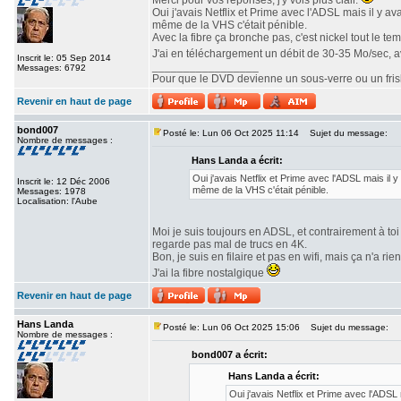
Merci pour vos réponses, j'y vois plus clair.
Oui j'avais Netflix et Prime avec l'ADSL mais il y a
même de la VHS c'était pénible.
Avec la fibre ça bronche pas, c'est nickel tout le te
J'ai en téléchargement un débit de 30-35 Mo/sec, 
Inscrit le: 05 Sep 2014
_________________
Messages: 6792
Pour que le DVD devienne un sous-verre ou un frisbe
Revenir en haut de page
bond007
Posté le: Lun 06 Oct 2025 11:14
Sujet du message:
Nombre de messages :
Hans Landa a écrit:
Oui j'avais Netflix et Prime avec l'ADSL mais il 
Inscrit le: 12 Déc 2006
même de la VHS c'était pénible.
Messages: 1978
Localisation: l'Aube
Moi je suis toujours en ADSL, et contrairement à toi 
regarde pas mal de trucs en 4K.
Bon, je suis en filaire et pas en wifi, mais ça n'a rie
J'ai la fibre nostalgique
Revenir en haut de page
Hans Landa
Posté le: Lun 06 Oct 2025 15:06
Sujet du message:
Nombre de messages :
bond007 a écrit:
Hans Landa a écrit:
Oui j'avais Netflix et Prime avec l'ADSL