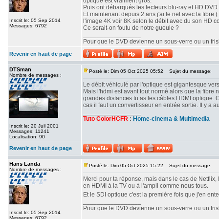
optique est vraiment gros.
Puis ont débarqués les lecteurs blu-ray et HD DVD o
Et maintenant depuis 2 ans j'ai le net avec la fibre ( 
Inscrit le: 05 Sep 2014
l'image 4K voir 8K selon le débit avec du son HD c
Messages: 6792
Ce serait-on foutu de notre gueule ?
_________________
Pour que le DVD devienne un sous-verre ou un frisbe
Revenir en haut de page
DTSman
Posté le: Dim 05 Oct 2025 05:52
Sujet du message:
Nombre de messages :
Le débit véhiculé par l'optique est gigantesque vers
Mais l'hdmi est avant tout normé alors que la fibre 
grandes distances tu as les câbles HDMI optique. 
cas il faut un convertisseur en entrée sortie. Il y
_________________
Tuto ColorHCFR
:
Home-cinema & Multimedia
Inscrit le: 20 Juil 2001
Messages: 11241
Localisation: 90
Revenir en haut de page
Hans Landa
Posté le: Dim 05 Oct 2025 15:22
Sujet du message:
Nombre de messages :
Merci pour ta réponse, mais dans le cas de Netflix, 
en HDMI à la TV ou à l'ampli comme nous tous.
Et le SDI optique c'est la première fois que j'en ent
_________________
Pour que le DVD devienne un sous-verre ou un frisbe
Inscrit le: 05 Sep 2014
Messages: 6792