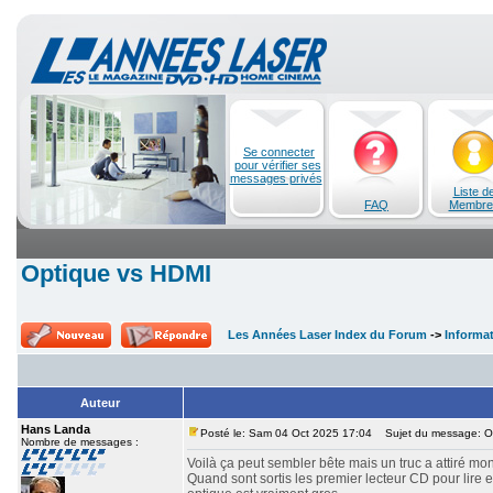
Se connecter
pour vérifier ses
messages privés
Liste d
FAQ
Membre
Optique vs HDMI
Les Années Laser Index du Forum
->
Informa
Auteur
Hans Landa
Posté le: Sam 04 Oct 2025 17:04
Sujet du message: O
Nombre de messages :
Voilà ça peut sembler bête mais un truc a attiré mon
Quand sont sortis les premier lecteur CD pour lire en