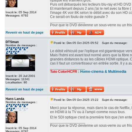
optique est vraiment gros.
Puis ont débarqués les lecteurs blu-ray et HD DVD o
Et maintenant depuis 2 ans j'ai le net avec la fibre ( 
Inscrit le: 05 Sep 2014
l'image 4K voir 8K selon le débit avec du son HD c
Messages: 6792
Ce serait-on foutu de notre gueule ?
_________________
Pour que le DVD devienne un sous-verre ou un frisbe
Revenir en haut de page
DTSman
Posté le: Dim 05 Oct 2025 05:52
Sujet du message:
Nombre de messages :
Le débit véhiculé par l'optique est gigantesque vers
Mais l'hdmi est avant tout normé alors que la fibre 
grandes distances tu as les câbles HDMI optique. 
cas il faut un convertisseur en entrée sortie. Il y
_________________
Tuto ColorHCFR
:
Home-cinema & Multimedia
Inscrit le: 20 Juil 2001
Messages: 11241
Localisation: 90
Revenir en haut de page
Hans Landa
Posté le: Dim 05 Oct 2025 15:22
Sujet du message:
Nombre de messages :
Merci pour ta réponse, mais dans le cas de Netflix, 
en HDMI à la TV ou à l'ampli comme nous tous.
Et le SDI optique c'est la première fois que j'en ent
_________________
Pour que le DVD devienne un sous-verre ou un frisbe
Inscrit le: 05 Sep 2014
Messages: 6792