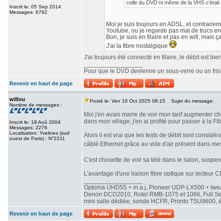
celle du DVD ni même de la VHS c'était 
Inscrit le: 05 Sep 2014
Messages: 6792
Moi je suis toujours en ADSL, et contrairemen
Youtube, ou je regarde pas mal de trucs en
Bon, je suis en filaire et pas en wifi, mais ç
J'ai la fibre nostalgique
J'ai toujours été connecté en filaire, le débit est b
_________________
Pour que le DVD devienne un sous-verre ou un frisbe
Revenir en haut de page
willou
Posté le: Ven 10 Oct 2025 08:15
Sujet du message:
Nombre de messages :
Moi j'en avais marre de voir mon tarif augmenter che
dans mon village, j'en ai profité pour passer à la Fib
Inscrit le: 18 Aoû 2004
Messages: 2276
Localisation: Yvelines (sud
Alors il est vrai que les tests de débit sont consi
ouest de Paris) : N°2211
câblé Ethernet grâce au vide d'air présent dans me
C'est chouette de voir sa télé dans le salon, susp
L'avantage d'une liaison fibre optique sur lecteur CD
_________________
Optoma UHD55 + m.a.j, Pioneer UDP-LX500 + twe
Denon DCD2010, Rotel RMB-1075 et 1066, Full Seas 
mini salle dédiée, sonde HCFR, Pronto TSU9600, éc
Revenir en haut de page