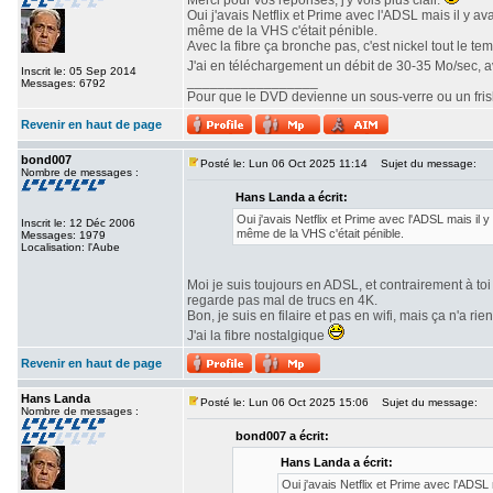
Merci pour vos réponses, j'y vois plus clair.
Oui j'avais Netflix et Prime avec l'ADSL mais il y a
même de la VHS c'était pénible.
Avec la fibre ça bronche pas, c'est nickel tout le te
J'ai en téléchargement un débit de 30-35 Mo/sec, 
Inscrit le: 05 Sep 2014
_________________
Messages: 6792
Pour que le DVD devienne un sous-verre ou un frisbe
Revenir en haut de page
bond007
Posté le: Lun 06 Oct 2025 11:14
Sujet du message:
Nombre de messages :
Hans Landa a écrit:
Oui j'avais Netflix et Prime avec l'ADSL mais il 
Inscrit le: 12 Déc 2006
même de la VHS c'était pénible.
Messages: 1979
Localisation: l'Aube
Moi je suis toujours en ADSL, et contrairement à toi 
regarde pas mal de trucs en 4K.
Bon, je suis en filaire et pas en wifi, mais ça n'a rie
J'ai la fibre nostalgique
Revenir en haut de page
Hans Landa
Posté le: Lun 06 Oct 2025 15:06
Sujet du message:
Nombre de messages :
bond007 a écrit:
Hans Landa a écrit:
Oui j'avais Netflix et Prime avec l'ADSL