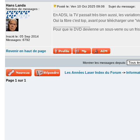
Hans Landa
Posté le: Ven 10 Oct 2025 09:06
Sujet du message:
Nombre de messages :
En ADSL la TV passait très bien aussi, les variations 
Oui la fibre c'est top, avant pour télécharger une "v
_________________
Pour que le DVD devienne un sous-verre ou un frisbe
Inscrit le: 05 Sep 2014
Messages: 6792
Revenir en haut de page
Montrer les messages depuis:
Les Années Laser Index du Forum
->
Informa
Page
1
sur
1