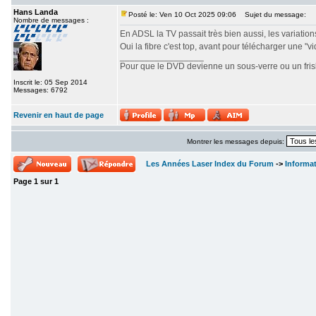
Hans Landa
Posté le: Ven 10 Oct 2025 09:06
Sujet du message:
Nombre de messages :
En ADSL la TV passait très bien aussi, les variations 
Oui la fibre c'est top, avant pour télécharger une "v
_________________
Pour que le DVD devienne un sous-verre ou un frisbe
Inscrit le: 05 Sep 2014
Messages: 6792
Revenir en haut de page
Montrer les messages depuis:
Les Années Laser Index du Forum
->
Informa
Page
1
sur
1