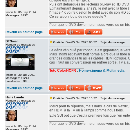
optique est vraiment gros.
Puis ont débarqués les lecteurs blu-ray et HD DVD o
Et maintenant depuis 2 ans j'ai le net avec la fibre ( 
Inscrit le: 05 Sep 2014
l'image 4K voir 8K selon le débit avec du son HD c
Messages: 6792
Ce serait-on foutu de notre gueule ?
_________________
Pour que le DVD devienne un sous-verre ou un frisbe
Revenir en haut de page
DTSman
Posté le: Dim 05 Oct 2025 05:52
Sujet du message:
Nombre de messages :
Le débit véhiculé par l'optique est gigantesque vers
Mais l'hdmi est avant tout normé alors que la fibre 
grandes distances tu as les câbles HDMI optique. 
cas il faut un convertisseur en entrée sortie. Il y
_________________
Tuto ColorHCFR
:
Home-cinema & Multimedia
Inscrit le: 20 Juil 2001
Messages: 11241
Localisation: 90
Revenir en haut de page
Hans Landa
Posté le: Dim 05 Oct 2025 15:22
Sujet du message:
Nombre de messages :
Merci pour ta réponse, mais dans le cas de Netflix, 
en HDMI à la TV ou à l'ampli comme nous tous.
Et le SDI optique c'est la première fois que j'en ent
_________________
Pour que le DVD devienne un sous-verre ou un frisbe
Inscrit le: 05 Sep 2014
Messages: 6792