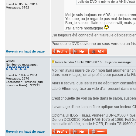
celle du DVD ni même de la VHS c'était 
Inscrit le: 05 Sep 2014
Messages: 6792
Moi je suis toujours en ADSL, et contrairemen
Youtube, ou je regarde pas mal de trucs en
Bon, je suis en filaire et pas en wifi, mais ç
J'ai la fibre nostalgique
J'ai toujours été connecté en filaire, le débit est b
_________________
Pour que le DVD devienne un sous-verre ou un frisbe
Revenir en haut de page
willou
Posté le: Ven 10 Oct 2025 08:15
Sujet du message:
Nombre de messages :
Moi j'en avais marre de voir mon tarif augmenter che
dans mon village, j'en ai profité pour passer à la Fib
Inscrit le: 18 Aoû 2004
Messages: 2276
Localisation: Yvelines (sud
Alors il est vrai que les tests de débit sont consi
ouest de Paris) : N°2211
câblé Ethernet grâce au vide d'air présent dans me
C'est chouette de voir sa télé dans le salon, susp
L'avantage d'une liaison fibre optique sur lecteur CD
_________________
Optoma UHD55 + m.a.j, Pioneer UDP-LX500 + twe
Denon DCD2010, Rotel RMB-1075 et 1066, Full Seas 
mini salle dédiée, sonde HCFR, Pronto TSU9600, éc
Revenir en haut de page