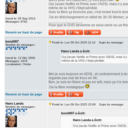
Merci pour vos réponses, j'y vois plus clair.
Oui j'avais Netflix et Prime avec l'ADSL mais il y a
même de la VHS c'était pénible.
Avec la fibre ça bronche pas, c'est nickel tout le te
J'ai en téléchargement un débit de 30-35 Mo/sec, 
Inscrit le: 05 Sep 2014
_________________
Messages: 6792
Pour que le DVD devienne un sous-verre ou un frisbe
Revenir en haut de page
bond007
Posté le: Lun 06 Oct 2025 11:14
Sujet du message:
Nombre de messages :
Hans Landa a écrit:
Oui j'avais Netflix et Prime avec l'ADSL mais il 
Inscrit le: 12 Déc 2006
même de la VHS c'était pénible.
Messages: 1978
Localisation: l'Aube
Moi je suis toujours en ADSL, et contrairement à toi 
regarde pas mal de trucs en 4K.
Bon, je suis en filaire et pas en wifi, mais ça n'a rie
J'ai la fibre nostalgique
Revenir en haut de page
Hans Landa
Posté le: Lun 06 Oct 2025 15:06
Sujet du message:
Nombre de messages :
bond007 a écrit:
Hans Landa a écrit:
Oui j'avais Netflix et Prime avec l'ADSL