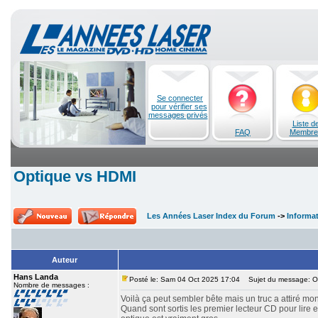
Se connecter
pour vérifier ses
messages privés
Liste d
FAQ
Membre
Optique vs HDMI
Les Années Laser Index du Forum
->
Informa
Auteur
Hans Landa
Posté le: Sam 04 Oct 2025 17:04
Sujet du message: O
Nombre de messages :
Voilà ça peut sembler bête mais un truc a attiré mon
Quand sont sortis les premier lecteur CD pour lire en