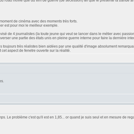
us du road movie que du film de guerre (de secession) tel que le présente la bande a
bon moment de cinéma avec des moments très forts.
er est pour moi le meilleur exemple.
ovisé de 4 journalistes (la toute jeune qui veut se lancer dans le métier avec pas
traverser une partie des états unis en pleine guerre interne pour faire la derniére int
s toujours très réalistes bien aidées par une qualité d'image absolument remarqua
et aspect de fenetre ouverte sur la réalité.
es.
temps. Le problème c'est qu'il est en 1,85... or quand je suis seul et en mesure de r