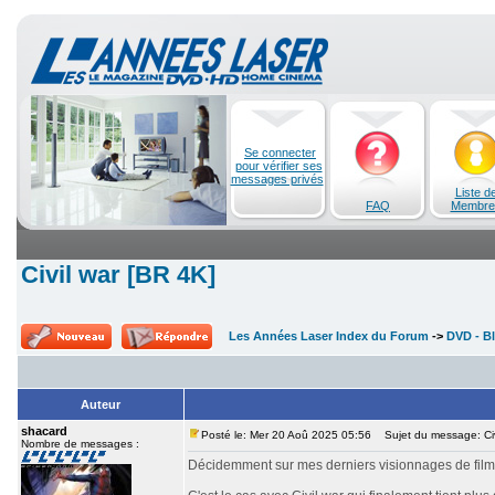
Se connecter
pour vérifier ses
messages privés
Liste d
FAQ
Membre
Civil war [BR 4K]
Les Années Laser Index du Forum
->
DVD - Bl
Auteur
shacard
Posté le: Mer 20 Aoû 2025 05:56
Sujet du message: Civ
Nombre de messages :
Décidemment sur mes derniers visionnages de films