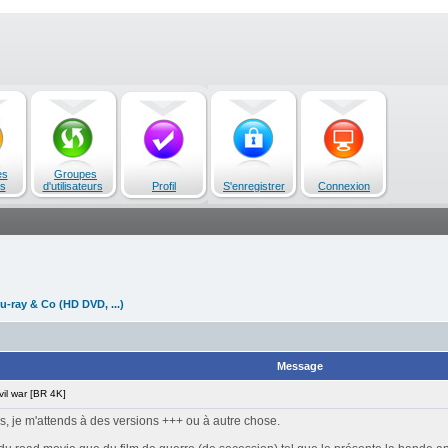
es
Groupes
s
d'utilisateurs
Profil
S'enregistrer
Connexion
u-ray & Co (HD DVD, ...)
Message
il war [BR 4K]
, je m'attends à des versions +++ ou à autre chose.