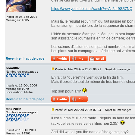
C'est le cas avec Civil war qui finalement tient pl
https://www.youtube.com/watch?v=As2ar9SS7NQ
Inscrit le: 04 Sep 2003
Messages: 1605
Mais là, le résulat est un film qui fait passer un 
La tension grimpante lors de la séquence du charni
L'idée du scénario étant pour l'équipe un peu impr
son assistant, le journaliste en fin de carriére) de 
Les scénes d'action ne sont pas si nombreuses mai
Les plans sur la campagne américaine ont vraiment c
Revenir en haut de page
bond007
Posté le: Mer 20 Aoû 2025 06:21
Sujet du message:
Nombre de messages :
En fait, la "guerre" ne vient qu'à la fin du film.
Mais il possède tout de même de très bonnes chos
Inscrit le: 12 Déc 2006
Messages: 1979
Top son pour la fin
Localisation: l'Aube
Revenir en haut de page
max zorin
Posté le: Mer 20 Aoû 2025 07:24
Sujet du message:
Nombre de messages :
Il est sur ma feuille de route... depuis un bout de 
(auxquelles je réserve les films non 2.35).
_________________
Inscrit le: 18 Oct 2001
And did we tell you the name of the game, boy?
Messages: 29561