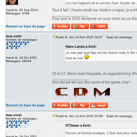
Là c'est l'opposé de la version Zack Snyder de
Tout à fait ! J'avais pesté sur Justice League, je pr
Inscrit le: 05 Sep 2014
Messages: 6789
_________________
Pour que le DVD devienne un sous-verre ou un frisbe
Revenir en haut de page
max zorin
Posté le: Jeu 14 Aoû 2025 20:07
Sujet du message:
Nombre de messages :
Hans Landa a écrit:
Je sais pas quel âge ont tes fistons mais le fi
Inscrit le: 18 Oct 2001
A toi de voir.
Messages: 29548
15 et 17. Merci mais t'inquiète, ils regardent bcp d'h
_________________
And did we tell you the name of the game, boy?
Revenir en haut de page
max zorin
Posté le: Jeu 14 Aoû 2025 20:09
Sujet du message:
Nombre de messages :
DTSman a écrit:
Encore un format exotique. C'huis bon pour re
Inscrit le: 18 Oct 2001