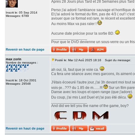
Après 28 Jours plus Tard et 28 Semaines plus Tard v
Perso j'ai adoré l'ambiance sauvage et horrifique du
Inscrit le: 05 Sep 2014
Et j'ai adoré le format du film, pas de 4/3 ( ouf ! c
Messages: 6789
avouer que ce format est rare, le récent et excellent 
Au moins Max va pas raler !
Aucune date précise pour la sortie BD.
_________________
Pour que le DVD devienne un sous-verre ou un frisbe
Revenir en haut de page
max zorin
Posté le: Mar 12 Aoû 2025 18:16
Sujet du message:
Nombre de messages :
ah oui, là, faut que je voie ca.
Ca fera une séance avec mes garcons, ils aiment c
Inscrit le: 18 Oct 2001
J'étais écoeuré l'autre jour, j'ai 3h devant moi tout
Messages: 29548
vois-je...??? du 1.85 de m.......!!!
Sur un film parei
Danse avec les loups et open range (que j'adore).
Du coup, j'ai mis Last Duel et j'ai pas été décu.
_________________
And did we tell you the name of the game, boy?
Revenir en haut de page