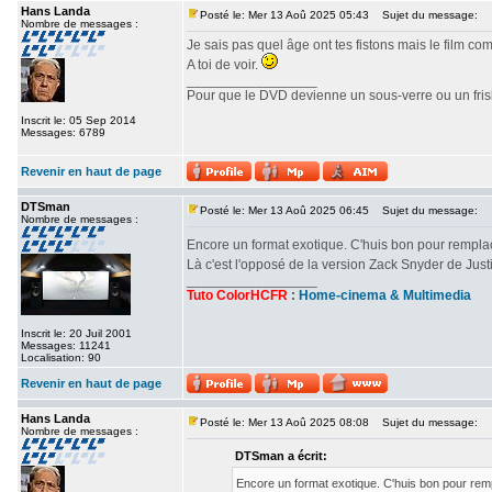
Hans Landa
Posté le: Mer 13 Aoû 2025 05:43
Sujet du message:
Nombre de messages :
Je sais pas quel âge ont tes fistons mais le film c
A toi de voir.
_________________
Pour que le DVD devienne un sous-verre ou un frisbe
Inscrit le: 05 Sep 2014
Messages: 6789
Revenir en haut de page
DTSman
Posté le: Mer 13 Aoû 2025 06:45
Sujet du message:
Nombre de messages :
Encore un format exotique. C'huis bon pour rempl
Là c'est l'opposé de la version Zack Snyder de Ju
_________________
Tuto ColorHCFR
:
Home-cinema & Multimedia
Inscrit le: 20 Juil 2001
Messages: 11241
Localisation: 90
Revenir en haut de page
Hans Landa
Posté le: Mer 13 Aoû 2025 08:08
Sujet du message:
Nombre de messages :
DTSman a écrit:
Encore un format exotique. C'huis bon pour re