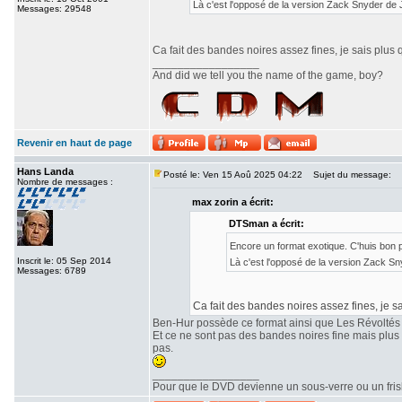
Là c'est l'opposé de la version Zack Snyder de
Messages: 29548
Ca fait des bandes noires assez fines, je sais plus 
_________________
And did we tell you the name of the game, boy?
Revenir en haut de page
Hans Landa
Posté le: Ven 15 Aoû 2025 04:22
Sujet du message:
Nombre de messages :
max zorin a écrit:
DTSman a écrit:
Encore un format exotique. C'huis bon
Inscrit le: 05 Sep 2014
Là c'est l'opposé de la version Zack S
Messages: 6789
Ca fait des bandes noires assez fines, je sa
Ben-Hur possède ce format ainsi que Les Révoltés
Et ce ne sont pas des bandes noires fine mais plu
pas.
_________________
Pour que le DVD devienne un sous-verre ou un frisbe