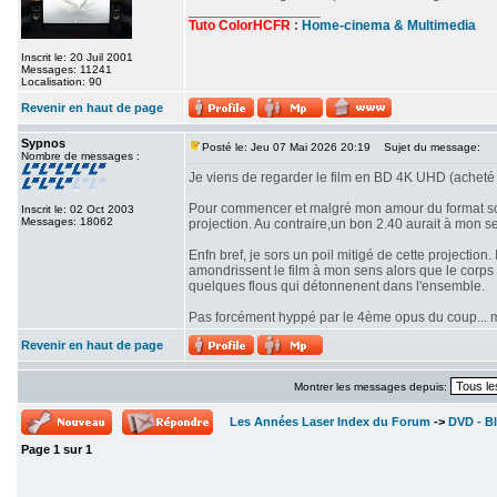
_________________
Tuto ColorHCFR
:
Home-cinema & Multimedia
Inscrit le: 20 Juil 2001
Messages: 11241
Localisation: 90
Revenir en haut de page
Sypnos
Posté le: Jeu 07 Mai 2026 20:19
Sujet du message:
Nombre de messages :
Je viens de regarder le film en BD 4K UHD (acheté 
Pour commencer et malgré mon amour du format scop
Inscrit le: 02 Oct 2003
Messages: 18062
projection. Au contraire,un bon 2.40 aurait à mon se
Enfn bref, je sors un poil mitigé de cette projectio
amondrissent le film à mon sens alors que le corps d
quelques flous qui détonnenent dans l'ensemble.
Pas forcément hyppé par le 4ème opus du coup... mê
Revenir en haut de page
Montrer les messages depuis:
Les Années Laser Index du Forum
->
DVD - Bl
Page
1
sur
1