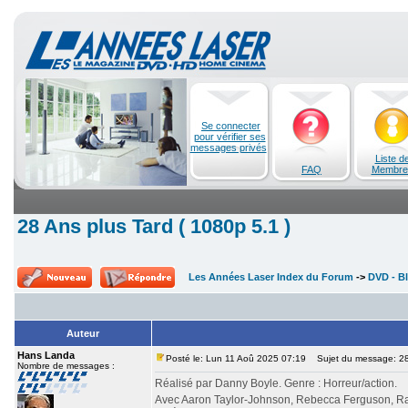
Se connecter
pour vérifier ses
messages privés
Liste d
FAQ
Membre
28 Ans plus Tard ( 1080p 5.1 )
Les Années Laser Index du Forum
->
DVD - Bl
Auteur
Hans Landa
Posté le: Lun 11 Aoû 2025 07:19
Sujet du message: 28 
Nombre de messages :
Réalisé par Danny Boyle. Genre : Horreur/action.
Avec Aaron Taylor-Johnson, Rebecca Ferguson, Ral