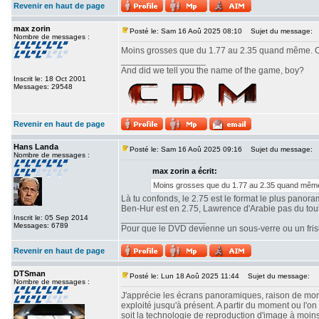
Revenir en haut de page
max zorin
Posté le: Sam 16 Aoû 2025 08:10
Sujet du message:
Nombre de messages :
Moins grosses que du 1.77 au 2.35 quand même. Ou
_________________
And did we tell you the name of the game, boy?
Inscrit le: 18 Oct 2001
Messages: 29548
Revenir en haut de page
Hans Landa
Posté le: Sam 16 Aoû 2025 09:16
Sujet du message:
Nombre de messages :
max zorin a écrit:
Moins grosses que du 1.77 au 2.35 quand même.
Là tu confonds, le 2.75 est le format le plus panor
Ben-Hur est en 2.75, Lawrence d'Arabie pas du tout. 
Inscrit le: 05 Sep 2014
_________________
Messages: 6789
Pour que le DVD devienne un sous-verre ou un frisbe
Revenir en haut de page
DTSman
Posté le: Lun 18 Aoû 2025 11:44
Sujet du message:
Nombre de messages :
J'apprécie les écrans panoramiques, raison de mon c
exploité jusqu'à présent. A partir du moment ou l'
soit la technologie de reproduction d'image à moin