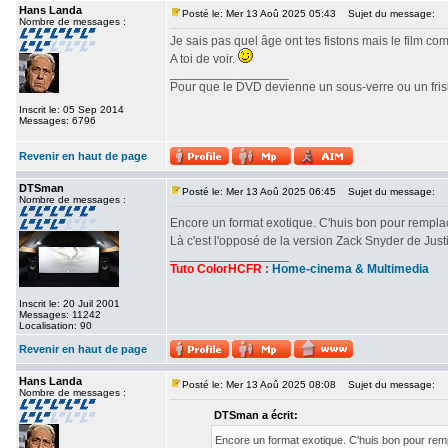
Hans Landa
Posté le: Mer 13 Aoû 2025 05:43
Sujet du message:
Nombre de messages :
Je sais pas quel âge ont tes fistons mais le film c
A toi de voir.
_________________
Pour que le DVD devienne un sous-verre ou un frisbe
Inscrit le: 05 Sep 2014
Messages: 6796
Revenir en haut de page
DTSman
Posté le: Mer 13 Aoû 2025 06:45
Sujet du message:
Nombre de messages :
Encore un format exotique. C'huis bon pour rempl
Là c'est l'opposé de la version Zack Snyder de Ju
_________________
Tuto ColorHCFR
:
Home-cinema & Multimedia
Inscrit le: 20 Juil 2001
Messages: 11242
Localisation: 90
Revenir en haut de page
Hans Landa
Posté le: Mer 13 Aoû 2025 08:08
Sujet du message:
Nombre de messages :
DTSman a écrit:
Encore un format exotique. C'huis bon pour re