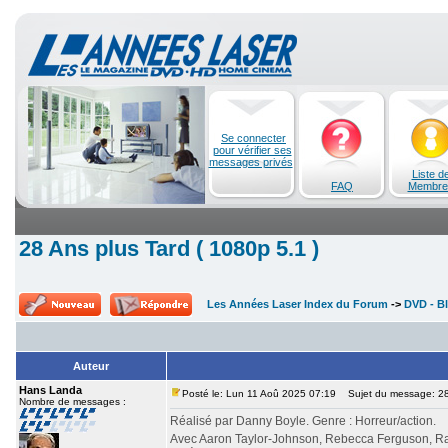
Se connecter
pour vérifier ses
messages privés
Liste d
FAQ
Membre
28 Ans plus Tard ( 1080p 5.1 )
Les Années Laser Index du Forum
->
DVD - Bl
Auteur
Hans Landa
Posté le: Lun 11 Aoû 2025 07:19
Sujet du message: 28 
Nombre de messages :
Réalisé par Danny Boyle. Genre : Horreur/action.
Avec Aaron Taylor-Johnson, Rebecca Ferguson, Ral