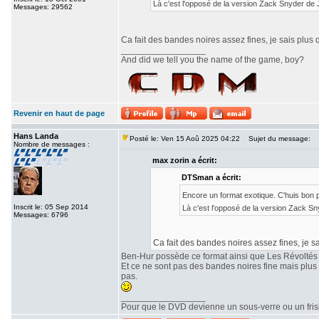
Là c'est l'opposé de la version Zack Snyder de
Messages: 29562
Ca fait des bandes noires assez fines, je sais plus 
_________________
And did we tell you the name of the game, boy?
Revenir en haut de page
Hans Landa
Posté le: Ven 15 Aoû 2025 04:22
Sujet du message:
Nombre de messages :
max zorin a écrit:
DTSman a écrit:
Encore un format exotique. C'huis bon
Inscrit le: 05 Sep 2014
Là c'est l'opposé de la version Zack S
Messages: 6796
Ca fait des bandes noires assez fines, je sa
Ben-Hur possède ce format ainsi que Les Révoltés
Et ce ne sont pas des bandes noires fine mais plu
pas.
_________________
Pour que le DVD devienne un sous-verre ou un frisbe