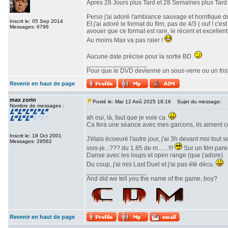
Après 28 Jours plus Tard et 28 Semaines plus Tard v
Perso j'ai adoré l'ambiance sauvage et horrifique du
Inscrit le: 05 Sep 2014
Et j'ai adoré le format du film, pas de 4/3 ( ouf ! c
Messages: 6796
avouer que ce format est rare, le récent et excellent 
Au moins Max va pas raler !
Aucune date précise pour la sortie BD.
_________________
Pour que le DVD devienne un sous-verre ou un frisbe
Revenir en haut de page
max zorin
Posté le: Mar 12 Aoû 2025 18:16
Sujet du message:
Nombre de messages :
ah oui, là, faut que je voie ca.
Ca fera une séance avec mes garcons, ils aiment c
Inscrit le: 18 Oct 2001
J'étais écoeuré l'autre jour, j'ai 3h devant moi tout
Messages: 29562
vois-je...??? du 1.85 de m.......!!!
Sur un film parei
Danse avec les loups et open range (que j'adore).
Du coup, j'ai mis Last Duel et j'ai pas été décu.
_________________
And did we tell you the name of the game, boy?
Revenir en haut de page