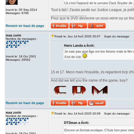
Là c'est l'opposé de la version Zack Snyder de
Tout à fait ! J'avais pesté sur Justice League, je pr
Inscrit le: 05 Sep 2014
Messages: 6796
_________________
Pour que le DVD devienne un sous-verre ou un frisbe
Revenir en haut de page
max zorin
Posté le: Jeu 14 Aoû 2025 20:07
Sujet du message:
Nombre de messages :
Hans Landa a écrit:
Je sais pas quel âge ont tes fistons mais le fi
Inscrit le: 18 Oct 2001
A toi de voir.
Messages: 29562
15 et 17. Merci mais t'inquiète, ils regardent bcp d'h
_________________
And did we tell you the name of the game, boy?
Revenir en haut de page
max zorin
Posté le: Jeu 14 Aoû 2025 20:09
Sujet du message:
Nombre de messages :
DTSman a écrit:
Encore un format exotique. C'huis bon pour re
Inscrit le: 18 Oct 2001