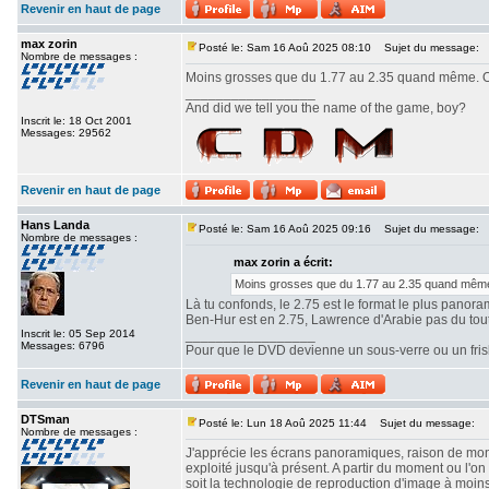
Revenir en haut de page
max zorin
Posté le: Sam 16 Aoû 2025 08:10
Sujet du message:
Nombre de messages :
Moins grosses que du 1.77 au 2.35 quand même. Ou
_________________
And did we tell you the name of the game, boy?
Inscrit le: 18 Oct 2001
Messages: 29562
Revenir en haut de page
Hans Landa
Posté le: Sam 16 Aoû 2025 09:16
Sujet du message:
Nombre de messages :
max zorin a écrit:
Moins grosses que du 1.77 au 2.35 quand même.
Là tu confonds, le 2.75 est le format le plus panor
Ben-Hur est en 2.75, Lawrence d'Arabie pas du tout. 
Inscrit le: 05 Sep 2014
_________________
Messages: 6796
Pour que le DVD devienne un sous-verre ou un frisbe
Revenir en haut de page
DTSman
Posté le: Lun 18 Aoû 2025 11:44
Sujet du message:
Nombre de messages :
J'apprécie les écrans panoramiques, raison de mon c
exploité jusqu'à présent. A partir du moment ou l'
soit la technologie de reproduction d'image à moin