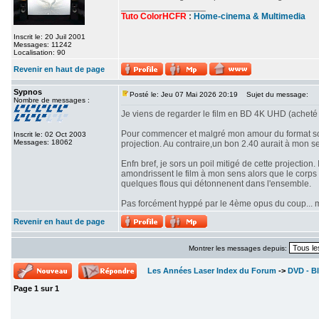
_________________
Tuto ColorHCFR
:
Home-cinema & Multimedia
Inscrit le: 20 Juil 2001
Messages: 11242
Localisation: 90
Revenir en haut de page
Sypnos
Posté le: Jeu 07 Mai 2026 20:19
Sujet du message:
Nombre de messages :
Je viens de regarder le film en BD 4K UHD (acheté 
Pour commencer et malgré mon amour du format scop
Inscrit le: 02 Oct 2003
Messages: 18062
projection. Au contraire,un bon 2.40 aurait à mon se
Enfn bref, je sors un poil mitigé de cette projectio
amondrissent le film à mon sens alors que le corps d
quelques flous qui détonnenent dans l'ensemble.
Pas forcément hyppé par le 4ème opus du coup... mê
Revenir en haut de page
Montrer les messages depuis:
Les Années Laser Index du Forum
->
DVD - Bl
Page
1
sur
1