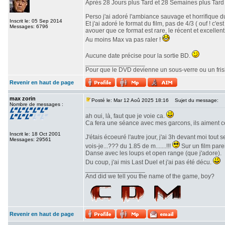
Après 28 Jours plus Tard et 28 Semaines plus Tard v
Perso j'ai adoré l'ambiance sauvage et horrifique du
Inscrit le: 05 Sep 2014
Et j'ai adoré le format du film, pas de 4/3 ( ouf ! c
Messages: 6796
avouer que ce format est rare, le récent et excellent 
Au moins Max va pas raler !
Aucune date précise pour la sortie BD.
_________________
Pour que le DVD devienne un sous-verre ou un frisbe
Revenir en haut de page
max zorin
Posté le: Mar 12 Aoû 2025 18:16
Sujet du message:
Nombre de messages :
ah oui, là, faut que je voie ca.
Ca fera une séance avec mes garcons, ils aiment c
Inscrit le: 18 Oct 2001
J'étais écoeuré l'autre jour, j'ai 3h devant moi tout
Messages: 29561
vois-je...??? du 1.85 de m.......!!!
Sur un film parei
Danse avec les loups et open range (que j'adore).
Du coup, j'ai mis Last Duel et j'ai pas été décu.
_________________
And did we tell you the name of the game, boy?
Revenir en haut de page