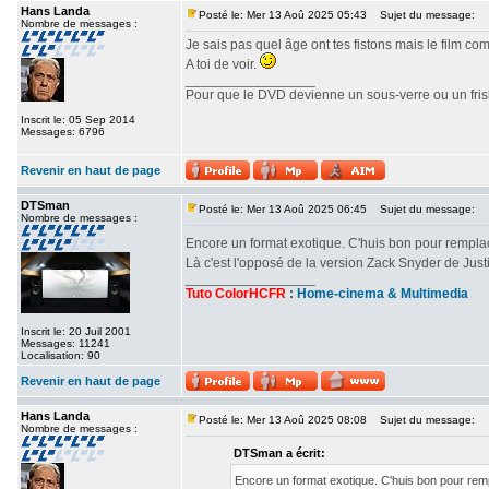
Hans Landa
Posté le: Mer 13 Aoû 2025 05:43
Sujet du message:
Nombre de messages :
Je sais pas quel âge ont tes fistons mais le film c
A toi de voir.
_________________
Pour que le DVD devienne un sous-verre ou un frisbe
Inscrit le: 05 Sep 2014
Messages: 6796
Revenir en haut de page
DTSman
Posté le: Mer 13 Aoû 2025 06:45
Sujet du message:
Nombre de messages :
Encore un format exotique. C'huis bon pour rempl
Là c'est l'opposé de la version Zack Snyder de Ju
_________________
Tuto ColorHCFR
:
Home-cinema & Multimedia
Inscrit le: 20 Juil 2001
Messages: 11241
Localisation: 90
Revenir en haut de page
Hans Landa
Posté le: Mer 13 Aoû 2025 08:08
Sujet du message:
Nombre de messages :
DTSman a écrit:
Encore un format exotique. C'huis bon pour re