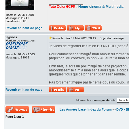
_________________
Tuto ColorHCFR
:
Home-cinema & Multimedia
Inscrit le: 20 Juil 2001
Messages: 11241
Localisation: 90
Revenir en haut de page
Sypnos
Posté le: Jeu 07 Mai 2026 20:19
Sujet du message:
Nombre de messages :
Je viens de regarder le film en BD 4K UHD (acheté 
Pour commencer et malgré mon amour du format scop
Inscrit le: 02 Oct 2003
Messages: 18062
projection. Au contraire,un bon 2.40 aurait à mon se
Enfn bref, je sors un poil mitigé de cette projectio
amondrissent le film à mon sens alors que le corps d
quelques flous qui détonnenent dans l'ensemble.
Pas forcément hyppé par le 4ème opus du coup... mê
Revenir en haut de page
Montrer les messages depuis:
Les Années Laser Index du Forum
->
DVD - Bl
Page
1
sur
1