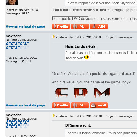
Là c'est l'opposé de la version Zack Snyder de
Tout à fait ! J'avais pesté sur Justice League, je pr
Inscrit le: 05 Sep 2014
Messages: 6796
_________________
Pour que le DVD devienne un sous-verre ou un frisbe
Revenir en haut de page
max zorin
Posté le: Jeu 14 Aoû 2025 20:07
Sujet du message:
Nombre de messages :
Hans Landa a écrit:
Je sais pas quel âge ont tes fistons mais le fi
Inscrit le: 18 Oct 2001
A toi de voir.
Messages: 29561
15 et 17. Merci mais t'inquiète, ils regardent bcp d'h
_________________
And did we tell you the name of the game, boy?
Revenir en haut de page
max zorin
Posté le: Jeu 14 Aoû 2025 20:09
Sujet du message:
Nombre de messages :
DTSman a écrit:
Encore un format exotique. C'huis bon pour re
Inscrit le: 18 Oct 2001