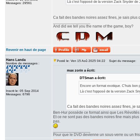
Là c'est l'opposé de la version Zack Snyder de
Messages: 29561
Ca fait des bandes noires assez fines, je sais plus 
_________________
And did we tell you the name of the game, boy?
Revenir en haut de page
Hans Landa
Posté le: Ven 15 Aoû 2025 04:22
Sujet du message:
Nombre de messages :
max zorin a écrit:
DTSman a écrit:
Encore un format exotique. C'huis bon
Inscrit le: 05 Sep 2014
Là c'est l'opposé de la version Zack S
Messages: 6796
Ca fait des bandes noires assez fines, je sa
Ben-Hur possède ce format ainsi que Les Révoltés
Et ce ne sont pas des bandes noires fine mais plu
pas.
_________________
Pour que le DVD devienne un sous-verre ou un frisbe