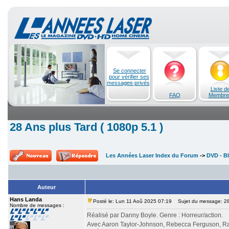
Se connecter
pour vérifier ses
messages privés
Liste d
FAQ
Membre
28 Ans plus Tard ( 1080p 5.1 )
Les Années Laser Index du Forum
->
DVD - Bl
Auteur
Hans Landa
Posté le: Lun 11 Aoû 2025 07:19
Sujet du message: 28 
Nombre de messages :
Réalisé par Danny Boyle. Genre : Horreur/action.
Avec Aaron Taylor-Johnson, Rebecca Ferguson, Ral