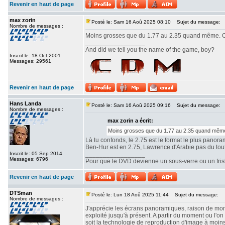
Revenir en haut de page
max zorin
Posté le: Sam 16 Aoû 2025 08:10
Sujet du message:
Nombre de messages :
Moins grosses que du 1.77 au 2.35 quand même. Ou
_________________
And did we tell you the name of the game, boy?
Inscrit le: 18 Oct 2001
Messages: 29561
Revenir en haut de page
Hans Landa
Posté le: Sam 16 Aoû 2025 09:16
Sujet du message:
Nombre de messages :
max zorin a écrit:
Moins grosses que du 1.77 au 2.35 quand même.
Là tu confonds, le 2.75 est le format le plus panor
Ben-Hur est en 2.75, Lawrence d'Arabie pas du tout. 
Inscrit le: 05 Sep 2014
_________________
Messages: 6796
Pour que le DVD devienne un sous-verre ou un frisbe
Revenir en haut de page
DTSman
Posté le: Lun 18 Aoû 2025 11:44
Sujet du message:
Nombre de messages :
J'apprécie les écrans panoramiques, raison de mon c
exploité jusqu'à présent. A partir du moment ou l'
soit la technologie de reproduction d'image à moin