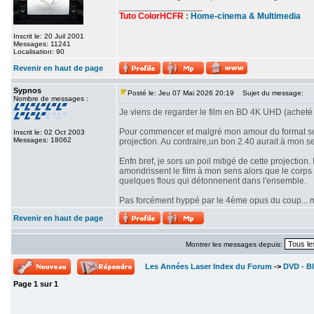
_________________
Tuto ColorHCFR
:
Home-cinema & Multimedia
Inscrit le: 20 Juil 2001
Messages: 11241
Localisation: 90
Revenir en haut de page
Sypnos
Posté le: Jeu 07 Mai 2026 20:19
Sujet du message:
Nombre de messages :
Je viens de regarder le film en BD 4K UHD (acheté 
Pour commencer et malgré mon amour du format scop
Inscrit le: 02 Oct 2003
Messages: 18062
projection. Au contraire,un bon 2.40 aurait à mon se
Enfn bref, je sors un poil mitigé de cette projectio
amondrissent le film à mon sens alors que le corps d
quelques flous qui détonnenent dans l'ensemble.
Pas forcément hyppé par le 4ème opus du coup... mê
Revenir en haut de page
Montrer les messages depuis:
Les Années Laser Index du Forum
->
DVD - Bl
Page
1
sur
1