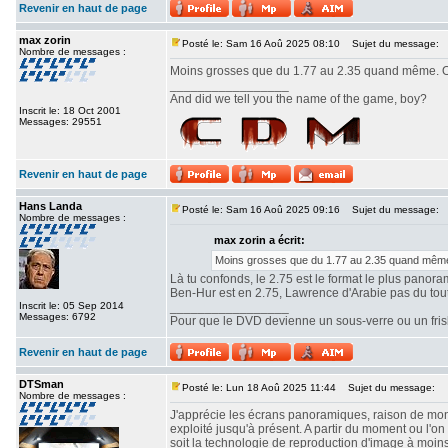
Revenir en haut de page
max zorin
Posté le: Sam 16 Aoû 2025 08:10
Sujet du message:
Nombre de messages :
Moins grosses que du 1.77 au 2.35 quand même. Ou
_________________
And did we tell you the name of the game, boy?
Inscrit le: 18 Oct 2001
Messages: 29551
Revenir en haut de page
Hans Landa
Posté le: Sam 16 Aoû 2025 09:16
Sujet du message:
Nombre de messages :
max zorin a écrit:
Moins grosses que du 1.77 au 2.35 quand même.
Là tu confonds, le 2.75 est le format le plus panor
Ben-Hur est en 2.75, Lawrence d'Arabie pas du tout. 
Inscrit le: 05 Sep 2014
_________________
Messages: 6792
Pour que le DVD devienne un sous-verre ou un frisbe
Revenir en haut de page
DTSman
Posté le: Lun 18 Aoû 2025 11:44
Sujet du message:
Nombre de messages :
J'apprécie les écrans panoramiques, raison de mon c
exploité jusqu'à présent. A partir du moment ou l'
soit la technologie de reproduction d'image à moin