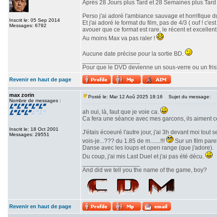
Après 28 Jours plus Tard et 28 Semaines plus Tard v
Perso j'ai adoré l'ambiance sauvage et horrifique du
Inscrit le: 05 Sep 2014
Et j'ai adoré le format du film, pas de 4/3 ( ouf ! c
Messages: 6792
avouer que ce format est rare, le récent et excellent 
Au moins Max va pas raler !
Aucune date précise pour la sortie BD.
_________________
Pour que le DVD devienne un sous-verre ou un frisbe
Revenir en haut de page
max zorin
Posté le: Mar 12 Aoû 2025 18:16
Sujet du message:
Nombre de messages :
ah oui, là, faut que je voie ca.
Ca fera une séance avec mes garcons, ils aiment c
Inscrit le: 18 Oct 2001
J'étais écoeuré l'autre jour, j'ai 3h devant moi tout
Messages: 29551
vois-je...??? du 1.85 de m.......!!!
Sur un film parei
Danse avec les loups et open range (que j'adore).
Du coup, j'ai mis Last Duel et j'ai pas été décu.
_________________
And did we tell you the name of the game, boy?
Revenir en haut de page