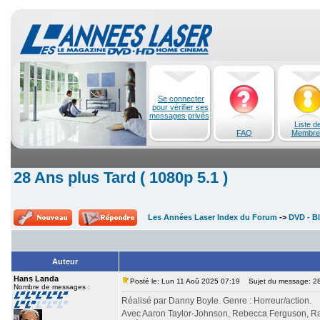
Se connecter
pour vérifier ses
messages privés
Liste d
FAQ
Membre
28 Ans plus Tard ( 1080p 5.1 )
Les Années Laser Index du Forum
->
DVD - Bl
Auteur
Hans Landa
Posté le: Lun 11 Aoû 2025 07:19
Sujet du message: 28 
Nombre de messages :
Réalisé par Danny Boyle. Genre : Horreur/action.
Avec Aaron Taylor-Johnson, Rebecca Ferguson, Ral