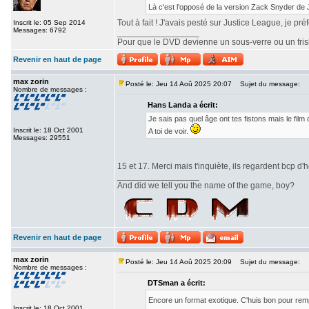
Là c'est l'opposé de la version Zack Snyder de
Tout à fait ! J'avais pesté sur Justice League, je pr
Inscrit le: 05 Sep 2014
Messages: 6792
_________________
Pour que le DVD devienne un sous-verre ou un frisbe
Revenir en haut de page
max zorin
Posté le: Jeu 14 Aoû 2025 20:07
Sujet du message:
Nombre de messages :
Hans Landa a écrit:
Je sais pas quel âge ont tes fistons mais le fi
Inscrit le: 18 Oct 2001
A toi de voir.
Messages: 29551
15 et 17. Merci mais t'inquiète, ils regardent bcp d'h
_________________
And did we tell you the name of the game, boy?
Revenir en haut de page
max zorin
Posté le: Jeu 14 Aoû 2025 20:09
Sujet du message:
Nombre de messages :
DTSman a écrit:
Encore un format exotique. C'huis bon pour re
Inscrit le: 18 Oct 2001