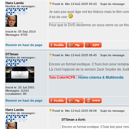
Hans Landa
Posté le: Mer 13 Aoû 2025 05:43
Sujet du message:
Nombre de messages :
Je sais pas quel âge ont tes fistons mais le film c
A toi de voir.
_________________
Pour que le DVD devienne un sous-verre ou un frisbe
Inscrit le: 05 Sep 2014
Messages: 6792
Revenir en haut de page
DTSman
Posté le: Mer 13 Aoû 2025 06:45
Sujet du message:
Nombre de messages :
Encore un format exotique. C'huis bon pour rempl
Là c'est l'opposé de la version Zack Snyder de Ju
_________________
Tuto ColorHCFR
:
Home-cinema & Multimedia
Inscrit le: 20 Juil 2001
Messages: 11241
Localisation: 90
Revenir en haut de page
Hans Landa
Posté le: Mer 13 Aoû 2025 08:08
Sujet du message:
Nombre de messages :
DTSman a écrit:
Encore un format exotique. C'huis bon pour re