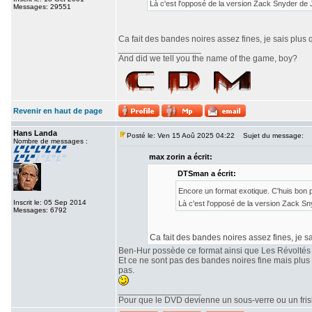
Là c'est l'opposé de la version Zack Snyder de
Messages: 29551
Ca fait des bandes noires assez fines, je sais plus 
_________________
And did we tell you the name of the game, boy?
Revenir en haut de page
Hans Landa
Posté le: Ven 15 Aoû 2025 04:22
Sujet du message:
Nombre de messages :
max zorin a écrit:
DTSman a écrit:
Encore un format exotique. C'huis bon
Inscrit le: 05 Sep 2014
Là c'est l'opposé de la version Zack S
Messages: 6792
Ca fait des bandes noires assez fines, je sa
Ben-Hur possède ce format ainsi que Les Révoltés
Et ce ne sont pas des bandes noires fine mais plu
pas.
_________________
Pour que le DVD devienne un sous-verre ou un frisbe