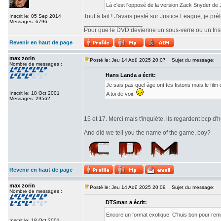
Là c'est l'opposé de la version Zack Snyder de
Tout à fait ! J'avais pesté sur Justice League, je pr
Inscrit le: 05 Sep 2014
Messages: 6796
_________________
Pour que le DVD devienne un sous-verre ou un frisbe
Revenir en haut de page
max zorin
Posté le: Jeu 14 Aoû 2025 20:07
Sujet du message:
Nombre de messages :
Hans Landa a écrit:
Je sais pas quel âge ont tes fistons mais le fi
Inscrit le: 18 Oct 2001
A toi de voir.
Messages: 29562
15 et 17. Merci mais t'inquiète, ils regardent bcp d'h
_________________
And did we tell you the name of the game, boy?
Revenir en haut de page
max zorin
Posté le: Jeu 14 Aoû 2025 20:09
Sujet du message:
Nombre de messages :
DTSman a écrit:
Encore un format exotique. C'huis bon pour re
Inscrit le: 18 Oct 2001