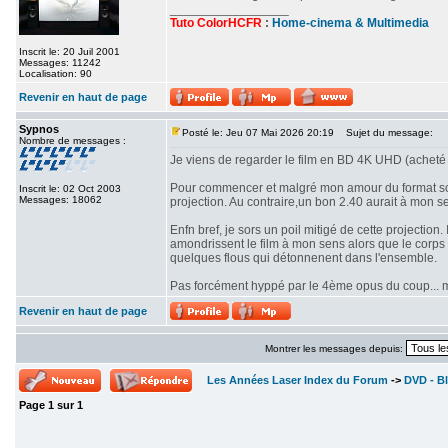
_________________
Tuto ColorHCFR
:
Home-cinema & Multimedia
Inscrit le: 20 Juil 2001
Messages: 11242
Localisation: 90
Revenir en haut de page
Sypnos
Posté le: Jeu 07 Mai 2026 20:19
Sujet du message:
Nombre de messages :
Je viens de regarder le film en BD 4K UHD (acheté 
Pour commencer et malgré mon amour du format scop
Inscrit le: 02 Oct 2003
Messages: 18062
projection. Au contraire,un bon 2.40 aurait à mon se
Enfn bref, je sors un poil mitigé de cette projectio
amondrissent le film à mon sens alors que le corps d
quelques flous qui détonnenent dans l'ensemble.
Pas forcément hyppé par le 4ème opus du coup... mê
Revenir en haut de page
Montrer les messages depuis:
Les Années Laser Index du Forum
->
DVD - Bl
Page
1
sur
1