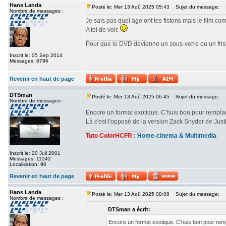
Hans Landa
Posté le: Mer 13 Aoû 2025 05:43
Sujet du message:
Nombre de messages :
Je sais pas quel âge ont tes fistons mais le film c
A toi de voir.
_________________
Pour que le DVD devienne un sous-verre ou un frisbe
Inscrit le: 05 Sep 2014
Messages: 6796
Revenir en haut de page
DTSman
Posté le: Mer 13 Aoû 2025 06:45
Sujet du message:
Nombre de messages :
Encore un format exotique. C'huis bon pour rempl
Là c'est l'opposé de la version Zack Snyder de Ju
_________________
Tuto ColorHCFR
:
Home-cinema & Multimedia
Inscrit le: 20 Juil 2001
Messages: 11242
Localisation: 90
Revenir en haut de page
Hans Landa
Posté le: Mer 13 Aoû 2025 08:08
Sujet du message:
Nombre de messages :
DTSman a écrit:
Encore un format exotique. C'huis bon pour re