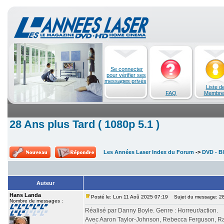
Se connecter
pour vérifier ses
messages privés
Liste d
FAQ
Membre
28 Ans plus Tard ( 1080p 5.1 )
Les Années Laser Index du Forum
->
DVD - Bl
Auteur
Hans Landa
Posté le: Lun 11 Aoû 2025 07:19
Sujet du message: 28 
Nombre de messages :
Réalisé par Danny Boyle. Genre : Horreur/action.
Avec Aaron Taylor-Johnson, Rebecca Ferguson, Ral