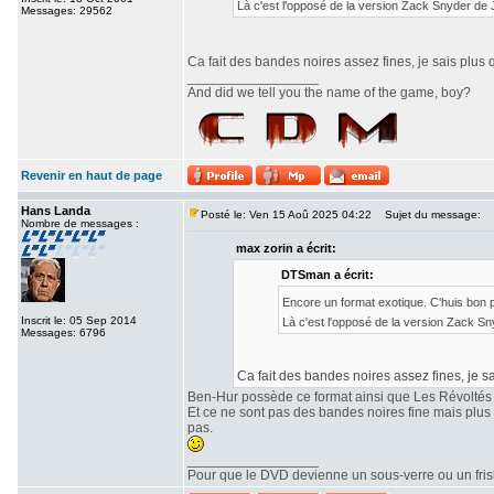
Là c'est l'opposé de la version Zack Snyder de
Messages: 29562
Ca fait des bandes noires assez fines, je sais plus 
_________________
And did we tell you the name of the game, boy?
Revenir en haut de page
Hans Landa
Posté le: Ven 15 Aoû 2025 04:22
Sujet du message:
Nombre de messages :
max zorin a écrit:
DTSman a écrit:
Encore un format exotique. C'huis bon
Inscrit le: 05 Sep 2014
Là c'est l'opposé de la version Zack S
Messages: 6796
Ca fait des bandes noires assez fines, je sa
Ben-Hur possède ce format ainsi que Les Révoltés
Et ce ne sont pas des bandes noires fine mais plu
pas.
_________________
Pour que le DVD devienne un sous-verre ou un frisbe