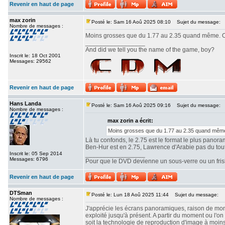
Revenir en haut de page
max zorin
Posté le: Sam 16 Aoû 2025 08:10
Sujet du message:
Nombre de messages :
Moins grosses que du 1.77 au 2.35 quand même. Ou
_________________
And did we tell you the name of the game, boy?
Inscrit le: 18 Oct 2001
Messages: 29562
Revenir en haut de page
Hans Landa
Posté le: Sam 16 Aoû 2025 09:16
Sujet du message:
Nombre de messages :
max zorin a écrit:
Moins grosses que du 1.77 au 2.35 quand même.
Là tu confonds, le 2.75 est le format le plus panor
Ben-Hur est en 2.75, Lawrence d'Arabie pas du tout. 
Inscrit le: 05 Sep 2014
_________________
Messages: 6796
Pour que le DVD devienne un sous-verre ou un frisbe
Revenir en haut de page
DTSman
Posté le: Lun 18 Aoû 2025 11:44
Sujet du message:
Nombre de messages :
J'apprécie les écrans panoramiques, raison de mon c
exploité jusqu'à présent. A partir du moment ou l'
soit la technologie de reproduction d'image à moin