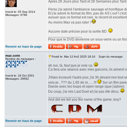
Après 28 Jours plus Tard et 28 Semaines plus Tard v
Perso j'ai adoré l'ambiance sauvage et horrifique du
Inscrit le: 05 Sep 2014
Et j'ai adoré le format du film, pas de 4/3 ( ouf ! c
Messages: 6796
avouer que ce format est rare, le récent et excellent 
Au moins Max va pas raler !
Aucune date précise pour la sortie BD.
_________________
Pour que le DVD devienne un sous-verre ou un frisbe
Revenir en haut de page
max zorin
Posté le: Mar 12 Aoû 2025 18:16
Sujet du message:
Nombre de messages :
ah oui, là, faut que je voie ca.
Ca fera une séance avec mes garcons, ils aiment c
Inscrit le: 18 Oct 2001
J'étais écoeuré l'autre jour, j'ai 3h devant moi tout
Messages: 29562
vois-je...??? du 1.85 de m.......!!!
Sur un film parei
Danse avec les loups et open range (que j'adore).
Du coup, j'ai mis Last Duel et j'ai pas été décu.
_________________
And did we tell you the name of the game, boy?
Revenir en haut de page